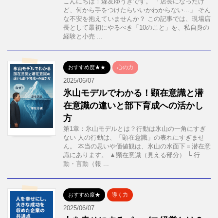
こんにちは！森友ゆうきです。 「店長になったけ
ど、何から手をつけたらいいかわからない…」 そん
な不安を抱えていませんか？ この記事では、現場店
長として最初にやるべき「10のこと」を、私自身の
経験と小売 ...
おすすめ度★★
心の力
2025/06/07
氷山モデルでわかる！顕在意識と潜
在意識の違いと部下育成への活かし
方
第1章：氷山モデルとは？行動は氷山の一角にすぎ
ない 人の行動は、「顕在意識」の表れにすぎませ
ん。 本当の思いや価値観は、氷山の水面下＝潜在意
識にあります。 ▲顕在意識（見える部分） └ 行
動・言動（報 ...
おすすめ度★
導く力
2025/06/07