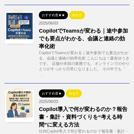
おすすめ度★★
知る力
2025/06/03
CopilotでTeamsが変わる｜途中参加
でも要点がわかる、会議と連絡の効
率化術
CopilotでTeamsが変わる｜途中参加でも要点がわか
る、会議と連絡の効率化術 こんにちは！森友ゆうき
です。 店舗や本部の業務でも、オンラインでのやり
とりがすっかり日常になりました。 その中でも「
...
おすすめ度★
知る力
2025/06/03
Copilot導入で何が変わるのか？報告
書・集計・資料づくりを“考える時
間”に変える方法
社内Copilot導入で何が変わるのか？報告書・集計・