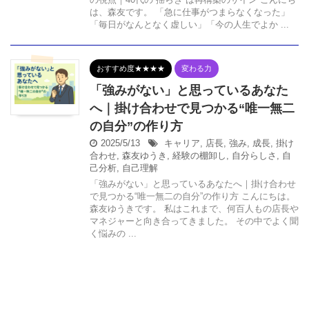
は、森友です。 「急に仕事がつまらなくなった」
「毎日がなんとなく虚しい」「今の人生でよか ...
おすすめ度★★★★
変わる力
「強みがない」と思っているあなた
へ｜掛け合わせで見つかる“唯一無二
の自分”の作り方
2025/5/13
キャリア
,
店長
,
強み
,
成長
,
掛け
合わせ
,
森友ゆうき
,
経験の棚卸し
,
自分らしさ
,
自
己分析
,
自己理解
「強みがない」と思っているあなたへ｜掛け合わせ
で見つかる“唯一無二の自分”の作り方 こんにちは。
森友ゆうきです。 私はこれまで、何百人もの店長や
マネジャーと向き合ってきました。 その中でよく聞
く悩みの ...