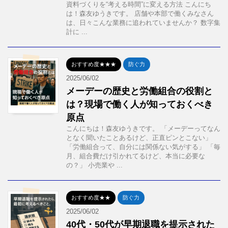
資料づくりを“考える時間”に変える方法 こんにち
は！森友ゆうきです。 店舗や本部で働くみなさん
は、日々こんな業務に追われていませんか？ 数字集
計に ...
おすすめ度★★★
防ぐ力
2025/06/02
メーデーの歴史と労働組合の役割と
は？現場で働く人が知っておくべき
原点
こんにちは！森友ゆうきです。 「メーデーってなん
となく聞いたことあるけど、正直ピンとこない」
「労働組合って、自分には関係ない気がする」 「毎
月、組合費だけ引かれてるけど、本当に必要な
の？」 小売業や ...
おすすめ度★★
防ぐ力
2025/06/02
40代・50代が早期退職を提示された