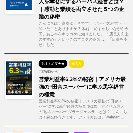
人を幸せにするパーパス経営とは？
｜感動と業績を両立させた５つの企
業の秘密
こんにちは！森友ゆうきです。 ”パーパス経営”‥‥
聞いたことありますか？ 私は、恥ずかしいながら今
回、ある本をキッカケに知りました。 「店長力向上
のすすめ」というこのブログの意図は、「店長を幸
せにした ...
おすすめ度★★
知る力
2025/06/06
営業利益率6.3%の秘密｜アメリカ最
強の“田舎スーパー”に学ぶ黒字経営
の極意
営業利益率6.3%の秘密｜アメリカ最強の“田舎スー
パー”に学ぶ黒字経営の極意 第1章｜アメリカ最大
の“地方スーパー”ダラージェネラルとは？ こんにち
は！森友ゆうきです。 アメリカには、Walmart ...