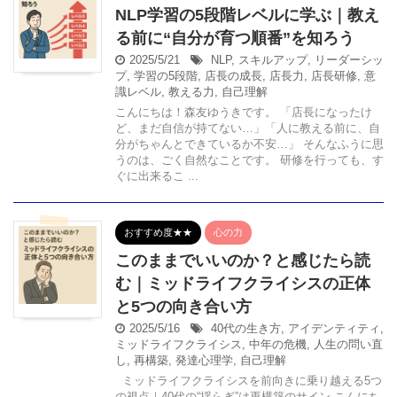
NLP学習の5段階レベルに学ぶ｜教え
る前に“自分が育つ順番”を知ろう
2025/5/21
NLP
,
スキルアップ
,
リーダーシッ
プ
,
学習の5段階
,
店長の成長
,
店長力
,
店長研修
,
意
識レベル
,
教える力
,
自己理解
こんにちは！森友ゆうきです。 「店長になったけ
ど、まだ自信が持てない…」「人に教える前に、自
分がちゃんとできているか不安…」 そんなふうに思
うのは、ごく自然なことです。 研修を行っても、す
ぐに出来るこ ...
おすすめ度★★
心の力
このままでいいのか？と感じたら読
む｜ミッドライフクライシスの正体
と5つの向き合い方
2025/5/16
40代の生き方
,
アイデンティティ
,
ミッドライフクライシス
,
中年の危機
,
人生の問い直
し
,
再構築
,
発達心理学
,
自己理解
ミッドライフクライシスを前向きに乗り越える5つ
の視点｜40代の“揺らぎ”は再構築のサイン こんにち