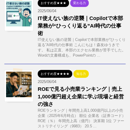
おすすめ度★★★
変わる力
2025/06/04
IT使えない族の逆襲｜Copilotで本部
業務が“ひっくり返る”AI時代の仕事
術
IT使えない族の逆襲｜Copilotで本部業務が“ひっくり
返る”AI時代の仕事術 こんにちは！森友ゆうきで
す。 私は正直、本部のエクセル業務が苦手でした。
Wordの文書構成も、PowerPointの ...
おすすめ度★★★★
知る力
2025/06/04
ROEで見る小売業ランキング｜売上
1,000億円超え企業に学ぶ現場と経営
の強さ
ROEランキング｜年間売上高1,000億円以上の小売
企業（2025年6月時点） 順位 企業名（証券コード）
ROE（％） 年間売上高（億円） 決算期 1位 ファー
ストリテイリング（9983） 20.5 ...