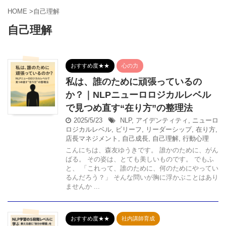
HOME
>
自己理解
自己理解
おすすめ度★★
心の力
私は、誰のために頑張っているの
か？｜NLPニューロロジカルレベル
で見つめ直す“在り方”の整理法
2025/5/23
NLP
,
アイデンティティ
,
ニューロ
ロジカルレベル
,
ビリーフ
,
リーダーシップ
,
在り方
,
店長マネジメント
,
自己成長
,
自己理解
,
行動心理
こんにちは、森友ゆうきです。 誰かのために、がん
ばる。 その姿は、とても美しいものです。 でもふ
と、 「これって、誰のために、何のためにやってい
るんだろう？」 そんな問いが胸に浮かぶことはあり
ませんか ...
おすすめ度★★
社内講師育成