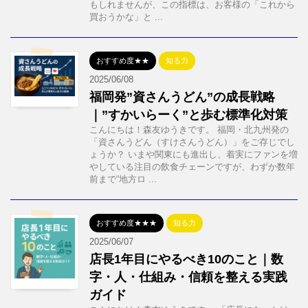
もしれませんが、この指標は、お客様の「これから
買おうかな」と ...
おすすめ度★★
知る力
2025/06/08
福岡発”資さんうどん”の成長戦略
｜”すかいらーく”と歩む標準化対策
こんにちは！森友ゆうきです。 福岡・北九州発の
「資さんうどん（すけさんうどん）」をご存じでし
ょうか？ いまや関東にも進出し、着実にファンを増
やしている注目の飲食チェーンですが、わずか数年
前まで“地方ロ ...
おすすめ度★★★
知る力
2025/06/07
店長1年目にやるべき10のこと｜数
字・人・仕組み・信頼を整える実践
ガイド