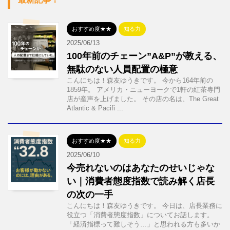
おすすめ度★★
知る力
2025/06/13
100年前のチェーン”A&P”が教える、
無駄のない人員配置の極意
こんにちは！森友ゆうきです。 今から164年前の
1859年。 アメリカ・ニューヨークで1軒の紅茶専門
店が産声を上げました。 その店の名は、The Great
Atlantic & Pacifi ...
おすすめ度★★
知る力
2025/06/10
今売れないのはあなたのせいじゃな
い｜消費者態度指数で読み解く店長
の次の一手
こんにちは！森友ゆうきです。 今日は、店長業務に
役立つ「消費者態度指数」についてお話します。
「経済指標って難しそう…」と思われる方も多いか