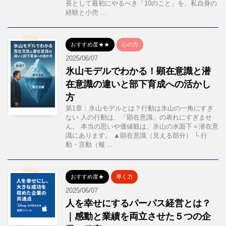
長として最初にやるべき「10のこと」を、私自身の
経験と小売 ...
おすすめ度★★
心の力
2025/06/07
氷山モデルでわかる！顕在意識と潜
在意識の違いと部下育成への活かし
方
第1章：氷山モデルとは？行動は氷山の一角にすぎ
ない 人の行動は、「顕在意識」の表れにすぎませ
ん。 本当の思いや価値観は、氷山の水面下＝潜在意
識にあります。 ▲顕在意識（見える部分） └ 行
動・言動（報 ...
おすすめ度★
導く力
2025/06/07
人を幸せにするパーパス経営とは？
｜感動と業績を両立させた５つの企