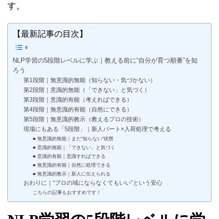
す。
【最新記事の目次】
NLP学習の5段階レベルに学ぶ｜教える前に“自分が育つ順番”を知
ろう
第1段階｜無意識的無能（知らない・気づかない）
第2段階｜意識的無能（「できない」と気づく）
第3段階｜意識的有能（考えればできる）
第4段階｜無意識的有能（自然にできる）
第5段階｜無意識的教示（教えるプロの技術）
現場にもある「5段階」｜新人パート×入荷処理で考える
■ 無意識的無能｜まだ“知らない”状態
■ 意識的無能｜「できない」と気づく
■ 意識的有能｜意識すればできる
■ 無意識的有能｜自然に処理できる
■ 無意識的教示｜新人に伝えられる
おわりに｜“プロの域にならなくてもいい”という安心
こちらの記事もおすすめです！