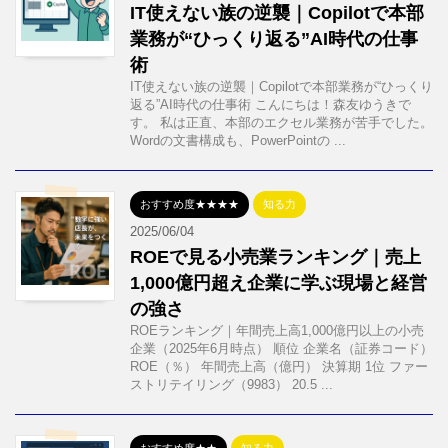
IT使えない族の逆襲｜Copilotで本部
業務が“ひっくり返る”AI時代の仕事
術
IT使えない族の逆襲｜Copilotで本部業務が“ひっくり
返る”AI時代の仕事術 こんにちは！森友ゆうきで
す。 私は正直、本部のエクセル業務が苦手でした。
Wordの文書構成も、PowerPointの ...
おすすめ度★★★★
知る力
2025/06/04
ROEで見る小売業ランキング｜売上
1,000億円超え企業に学ぶ現場と経営
の強さ
ROEランキング｜年間売上高1,000億円以上の小売
企業（2025年6月時点） 順位 企業名（証券コード）
ROE（％） 年間売上高（億円） 決算期 1位 ファー
ストリテイリング（9983） 20.5 ...