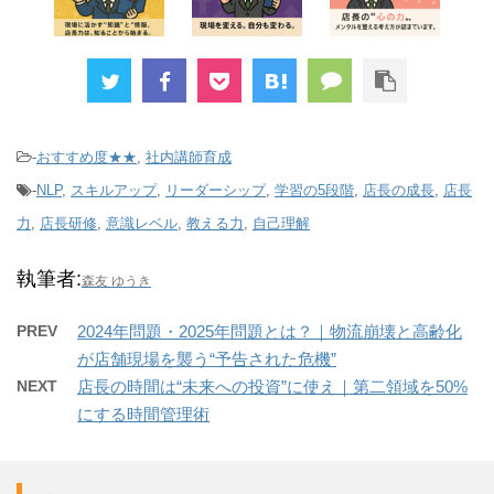
-
おすすめ度★★
,
社内講師育成
-
NLP
,
スキルアップ
,
リーダーシップ
,
学習の5段階
,
店長の成長
,
店長
力
,
店長研修
,
意識レベル
,
教える力
,
自己理解
執筆者:
森友 ゆうき
PREV
2024年問題・2025年問題とは？｜物流崩壊と高齢化
が店舗現場を襲う“予告された危機”
NEXT
店長の時間は“未来への投資”に使え｜第二領域を50%
にする時間管理術