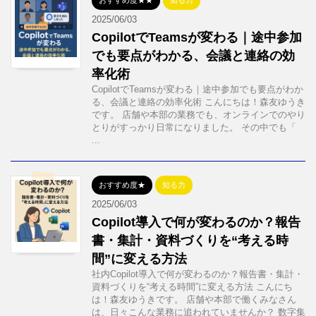
おすすめ度★★
知る力
2025/06/03
CopilotでTeamsが変わる｜途中参加
でも要点がわかる、会議と連絡の効
率化術
CopilotでTeamsが変わる｜途中参加でも要点がわか
る、会議と連絡の効率化術 こんにちは！森友ゆうき
です。 店舗や本部の業務でも、オンラインでのやり
とりがすっかり日常になりました。 その中でも「
...
おすすめ度★
知る力
2025/06/03
Copilot導入で何が変わるのか？報告
書・集計・資料づくりを“考える時
間”に変える方法
社内Copilot導入で何が変わるのか？報告書・集計・
資料づくりを“考える時間”に変える方法 こんにち
は！森友ゆうきです。 店舗や本部で働くみなさん
は、日々こんな業務に追われていませんか？ 数字集