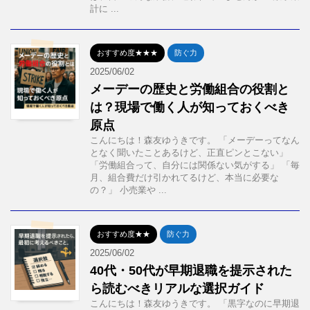
計に ...
おすすめ度★★★
防ぐ力
2025/06/02
メーデーの歴史と労働組合の役割と
は？現場で働く人が知っておくべき
原点
こんにちは！森友ゆうきです。 「メーデーってなん
となく聞いたことあるけど、正直ピンとこない」
「労働組合って、自分には関係ない気がする」 「毎
月、組合費だけ引かれてるけど、本当に必要な
の？」 小売業や ...
おすすめ度★★
防ぐ力
2025/06/02
40代・50代が早期退職を提示された
ら読むべきリアルな選択ガイド
こんにちは！森友ゆうきです。 「黒字なのに早期退