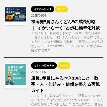
おすすめ度★★
知る力
2025/06/08
福岡発”資さんうどん”の成長戦略
｜”すかいらーく”と歩む標準化対策
こんにちは！森友ゆうきです。 福岡・北九州発の
「資さんうどん（すけさんうどん）」をご存じでし
ょうか？ いまや関東にも進出し、着実にファンを増
やしている注目の飲食チェーンですが、わずか数年
前まで“地方ロ ...
おすすめ度★★★
知る力
2025/06/07
店長1年目にやるべき10のこと｜数
字・人・仕組み・信頼を整える実践
ガイド
こんにちは！森友ゆうきです。 「店長になったけ
ど、何から手をつけたらいいかわからない…」 そん
な不安を抱えていませんか？ この記事では、現場店