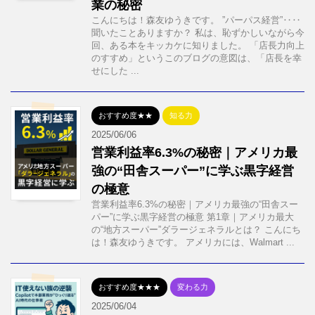
業の秘密
こんにちは！森友ゆうきです。 ”パーパス経営”‥‥
聞いたことありますか？ 私は、恥ずかしいながら今
回、ある本をキッカケに知りました。 「店長力向上
のすすめ」というこのブログの意図は、「店長を幸
せにした ...
おすすめ度★★
知る力
2025/06/06
営業利益率6.3%の秘密｜アメリカ最
強の“田舎スーパー”に学ぶ黒字経営
の極意
営業利益率6.3%の秘密｜アメリカ最強の“田舎スー
パー”に学ぶ黒字経営の極意 第1章｜アメリカ最大
の“地方スーパー”ダラージェネラルとは？ こんにち
は！森友ゆうきです。 アメリカには、Walmart ...
おすすめ度★★★
変わる力
2025/06/04