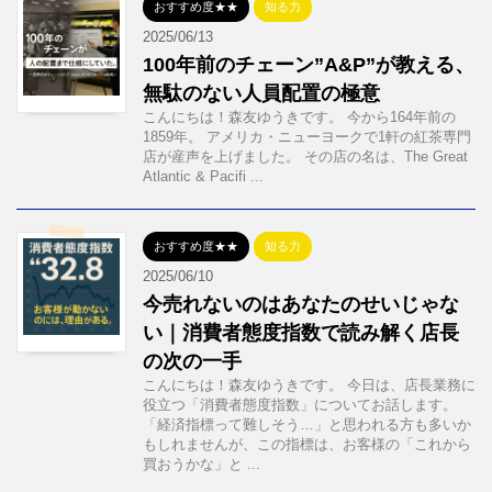
おすすめ度★★
知る力
2025/06/13
100年前のチェーン”A&P”が教える、
無駄のない人員配置の極意
こんにちは！森友ゆうきです。 今から164年前の
1859年。 アメリカ・ニューヨークで1軒の紅茶専門
店が産声を上げました。 その店の名は、The Great
Atlantic & Pacifi ...
おすすめ度★★
知る力
2025/06/10
今売れないのはあなたのせいじゃな
い｜消費者態度指数で読み解く店長
の次の一手
こんにちは！森友ゆうきです。 今日は、店長業務に
役立つ「消費者態度指数」についてお話します。
「経済指標って難しそう…」と思われる方も多いか
もしれませんが、この指標は、お客様の「これから
買おうかな」と ...