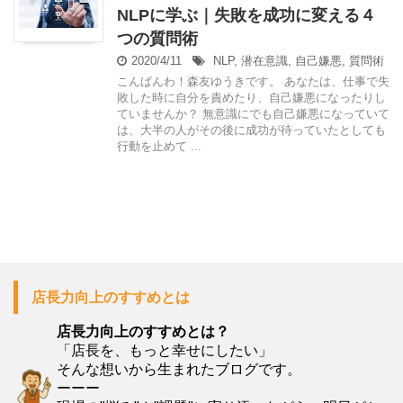
NLPに学ぶ｜失敗を成功に変える４
つの質問術
2020/4/11
NLP
,
潜在意識
,
自己嫌悪
,
質問術
こんばんわ！森友ゆうきです。 あなたは、仕事で失
敗した時に自分を責めたり、自己嫌悪になったりし
ていませんか？ 無意識にでも自己嫌悪になっていて
は、大半の人がその後に成功が待っていたとしても
行動を止めて ...
店長力向上のすすめとは
店長力向上のすすめとは？
「店長を、もっと幸せにしたい」
そんな想いから生まれたブログです。
ーーー