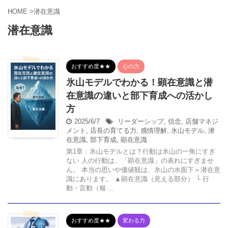
HOME
>
潜在意識
潜在意識
おすすめ度★★
心の力
氷山モデルでわかる！顕在意識と潜
在意識の違いと部下育成への活かし
方
2025/6/7
リーダーシップ
,
信念
,
店舗マネジ
メント
,
店長の育てる力
,
感情理解
,
氷山モデル
,
潜
在意識
,
部下育成
,
顕在意識
第1章：氷山モデルとは？行動は氷山の一角にすぎ
ない 人の行動は、「顕在意識」の表れにすぎませ
ん。 本当の思いや価値観は、氷山の水面下＝潜在意
識にあります。 ▲顕在意識（見える部分） └ 行
動・言動（報 ...
おすすめ度★★
変わる力