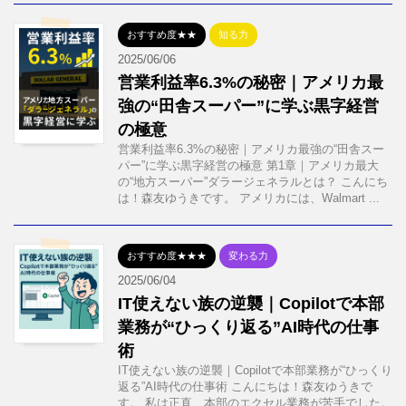
おすすめ度★★
知る力
2025/06/06
営業利益率6.3%の秘密｜アメリカ最
強の“田舎スーパー”に学ぶ黒字経営
の極意
営業利益率6.3%の秘密｜アメリカ最強の“田舎スー
パー”に学ぶ黒字経営の極意 第1章｜アメリカ最大
の“地方スーパー”ダラージェネラルとは？ こんにち
は！森友ゆうきです。 アメリカには、Walmart ...
おすすめ度★★★
変わる力
2025/06/04
IT使えない族の逆襲｜Copilotで本部
業務が“ひっくり返る”AI時代の仕事
術
IT使えない族の逆襲｜Copilotで本部業務が“ひっくり
返る”AI時代の仕事術 こんにちは！森友ゆうきで
す。 私は正直、本部のエクセル業務が苦手でした。