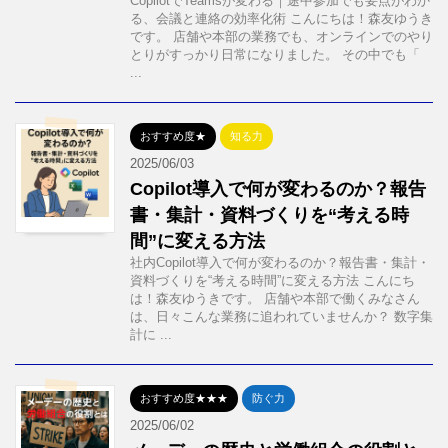
CopilotでTeamsが変わる｜途中参加でも要点がわか
る、会議と連絡の効率化術 こんにちは！森友ゆうき
です。 店舗や本部の業務でも、オンラインでのやり
とりがすっかり日常になりました。 その中でも「
...
おすすめ度★
知る力
2025/06/03
Copilot導入で何が変わるのか？報告
書・集計・資料づくりを“考える時
間”に変える方法
社内Copilot導入で何が変わるのか？報告書・集計・
資料づくりを“考える時間”に変える方法 こんにち
は！森友ゆうきです。 店舗や本部で働くみなさん
は、日々こんな業務に追われていませんか？ 数字集
計に ...
おすすめ度★★★
防ぐ力
2025/06/02