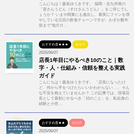
こんにちは！森友ゆうきです。 福岡・北九州発の
「資さんうどん（すけさんうどん）」をご存じでし
ょうか？ いまや関東にも進出し、着実にファンを増
やしている注目の飲食チェーンですが、わずか数年
前まで“地方ロ ...
おすすめ度★★★
知る力
2025/06/07
店長1年目にやるべき10のこと｜数
字・人・仕組み・信頼を整える実践
ガイド
こんにちは！森友ゆうきです。 「店長になったけ
ど、何から手をつけたらいいかわからない…」 そん
な不安を抱えていませんか？ この記事では、現場店
長として最初にやるべき「10のこと」を、私自身の
経験と小売 ...
おすすめ度★★
心の力
2025/06/07