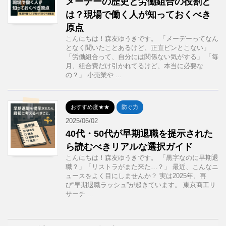
メーデーの歴史と労働組合の役割と
は？現場で働く人が知っておくべき
原点
こんにちは！森友ゆうきです。 「メーデーってなん
となく聞いたことあるけど、正直ピンとこない」
「労働組合って、自分には関係ない気がする」 「毎
月、組合費だけ引かれてるけど、本当に必要な
の？」 小売業や ...
おすすめ度★★
防ぐ力
2025/06/02
40代・50代が早期退職を提示された
ら読むべきリアルな選択ガイド
こんにちは！森友ゆうきです。 「黒字なのに早期退
職？」「リストラがまた来た…？」 最近、こんなニ
ュースをよく目にしませんか？ 実は2025年、再
び“早期退職ラッシュ”が起きています。 東京商工リ
サーチ ...