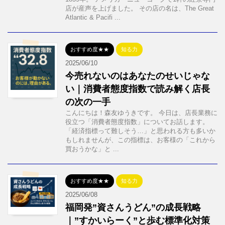
店が産声を上げました。 その店の名は、The Great
Atlantic & Pacifi ...
おすすめ度★★
知る力
2025/06/10
今売れないのはあなたのせいじゃな
い｜消費者態度指数で読み解く店長
の次の一手
こんにちは！森友ゆうきです。 今日は、店長業務に
役立つ「消費者態度指数」についてお話します。
「経済指標って難しそう…」と思われる方も多いか
もしれませんが、この指標は、お客様の「これから
買おうかな」と ...
おすすめ度★★
知る力
2025/06/08
福岡発”資さんうどん”の成長戦略
｜”すかいらーく”と歩む標準化対策