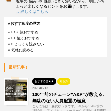
現場の"悩み"や"課題"に寄り添いながら、明日がち
ょっと楽しくなるヒントをお届けします。
→ 詳しくはこちら
⭐️おすすめ度の見方
⭐️⭐️⭐️⭐️ 超おすすめ
⭐️⭐️⭐️ 強くおすすめ
⭐️⭐️ じっくり読みたい
⭐️ 気軽に読める
最新記事！
おすすめ度★★
知る力
2025/06/13
100年前のチェーン”A&P”が教える、
無駄のない人員配置の極意
こんにちは！森友ゆうきです。 今から164年前の
1859年。 アメリカ・ニューヨークで1軒の紅茶専門