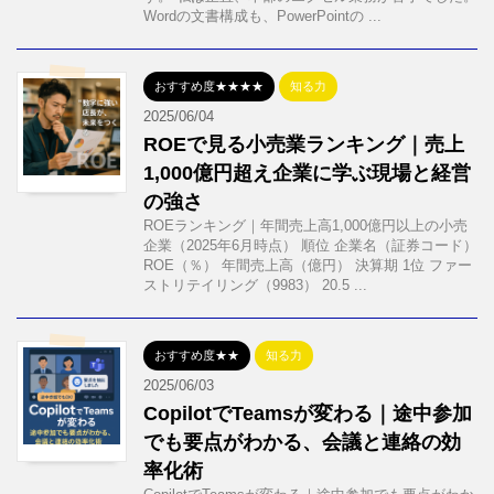
Wordの文書構成も、PowerPointの ...
おすすめ度★★★★
知る力
2025/06/04
ROEで見る小売業ランキング｜売上
1,000億円超え企業に学ぶ現場と経営
の強さ
ROEランキング｜年間売上高1,000億円以上の小売
企業（2025年6月時点） 順位 企業名（証券コード）
ROE（％） 年間売上高（億円） 決算期 1位 ファー
ストリテイリング（9983） 20.5 ...
おすすめ度★★
知る力
2025/06/03
CopilotでTeamsが変わる｜途中参加
でも要点がわかる、会議と連絡の効
率化術