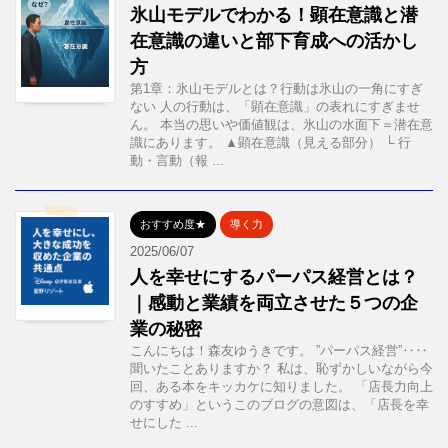
氷山モデルでわかる！顕在意識と潜
在意識の違いと部下育成への活かし
方
第1章：氷山モデルとは？行動は氷山の一角にすぎ
ない 人の行動は、「顕在意識」の表れにすぎませ
ん。 本当の思いや価値観は、氷山の水面下＝潜在意
識にあります。 ▲顕在意識（見える部分） └ 行
動・言動（報 ...
おすすめ度★
導く力
2025/06/07
人を幸せにするパーパス経営とは？
｜感動と業績を両立させた５つの企
業の秘密
こんにちは！森友ゆうきです。 ”パーパス経営”‥‥
聞いたことありますか？ 私は、恥ずかしいながら今
回、ある本をキッカケに知りました。 「店長力向上
のすすめ」というこのブログの意図は、「店長を幸
せにした ...