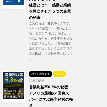
経営とは？｜感動と業績
を両立させた５つの企業
の秘密
こんにちは！森友ゆうきです。
”パーパス経営”‥‥聞いたこと
ありますか？ 私は、恥ずかし
いながら今回、ある本をキッカ
ケに知りました。 「店長力向
上のすすめ」というこのブログ
の意図は、「店長を幸せにした
...
おすすめ度★★
知る力
2025/06/06
営業利益率6.3%の秘密｜
アメリカ最強の“田舎スー
パー”に学ぶ黒字経営の極
意