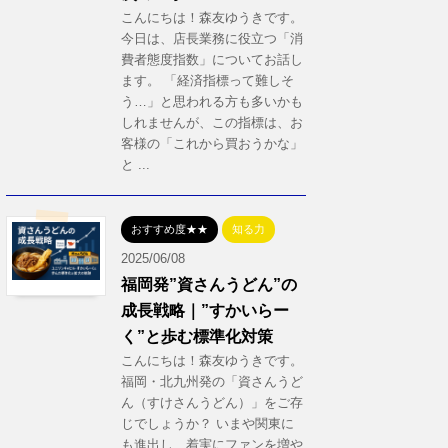
こんにちは！森友ゆうきです。
今日は、店長業務に役立つ「消
費者態度指数」についてお話し
ます。 「経済指標って難しそ
う…」と思われる方も多いかも
しれませんが、この指標は、お
客様の「これから買おうかな」
と ...
おすすめ度★★
知る力
2025/06/08
福岡発”資さんうどん”の
成長戦略｜”すかいらー
く”と歩む標準化対策
こんにちは！森友ゆうきです。
福岡・北九州発の「資さんうど
ん（すけさんうどん）」をご存
じでしょうか？ いまや関東に
も進出し、着実にファンを増や