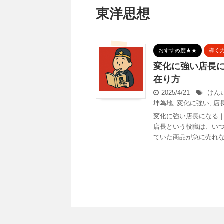
東洋思想
おすすめ度★★
導く
変化に強い店長
在り方
2025/4/21
けん
坤為地
,
変化に強い
,
店
変化に強い店長になる｜
店長という役職は、いつ
ていた商品が急に売れなく