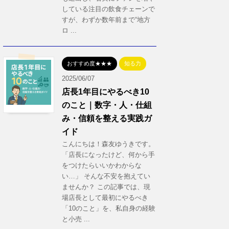
している注目の飲食チェーンで
すが、わずか数年前まで“地方
ロ ...
おすすめ度★★★
知る力
2025/06/07
店長1年目にやるべき10
のこと｜数字・人・仕組
み・信頼を整える実践ガ
イド
こんにちは！森友ゆうきです。
「店長になったけど、何から手
をつけたらいいかわからな
い…」 そんな不安を抱えてい
ませんか？ この記事では、現
場店長として最初にやるべき
「10のこと」を、私自身の経験
と小売 ...