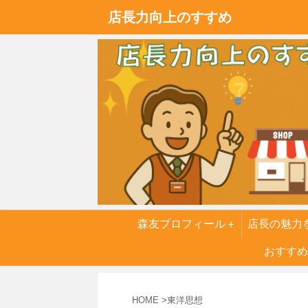
店長力向上のすすめ
森友プロフィール＋
店長の魅力
実話
おすすめ
６つの
HOME
>
東洋思想