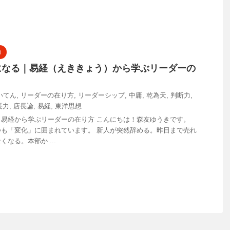
力
になる｜易経（えききょう）から学ぶリーダーの
いてん
,
リーダーの在り方
,
リーダーシップ
,
中庸
,
乾為天
,
判断力
,
長力
,
店長論
,
易経
,
東洋思想
易経から学ぶリーダーの在り方 こんにちは！森友ゆうきです。
も「変化」に囲まれています。 新人が突然辞める。昨日まで売れ
なる。本部か ...