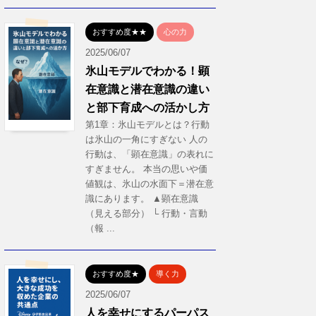
おすすめ度★★
心の力
2025/06/07
氷山モデルでわかる！顕
在意識と潜在意識の違い
と部下育成への活かし方
第1章：氷山モデルとは？行動
は氷山の一角にすぎない 人の
行動は、「顕在意識」の表れに
すぎません。 本当の思いや価
値観は、氷山の水面下＝潜在意
識にあります。 ▲顕在意識
（見える部分） └ 行動・言動
（報 ...
おすすめ度★
導く力
2025/06/07
人を幸せにするパーパス