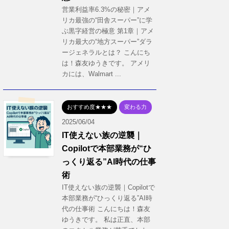
営業利益率6.3%の秘密｜アメ
リカ最強の“田舎スーパー”に学
ぶ黒字経営の極意 第1章｜アメ
リカ最大の“地方スーパー”ダラ
ージェネラルとは？ こんにち
は！森友ゆうきです。 アメリ
カには、Walmart ...
おすすめ度★★★
変わる力
2025/06/04
IT使えない族の逆襲｜
Copilotで本部業務が“ひ
っくり返る”AI時代の仕事
術
IT使えない族の逆襲｜Copilotで
本部業務が“ひっくり返る”AI時
代の仕事術 こんにちは！森友
ゆうきです。 私は正直、本部