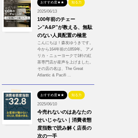
おすすめ度★★
知る力
2025/06/13
100年前のチェー
ン”A&P”が教える、無駄
のない人員配置の極意
こんにちは！森友ゆうきです。
今から164年前の1859年。 アメ
リカ・ニューヨークで1軒の紅
茶専門店が産声を上げました。
その店の名は、The Great
Atlantic & Pacifi ...
おすすめ度★★
知る力
2025/06/10
今売れないのはあなたの
せいじゃない｜消費者態
度指数で読み解く店長の
次の一手