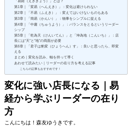
「易経（えききょう）」とは？
第1章｜「変易（へんえき）」：変化は避けられない
第2章｜「不易（ふえき）」：変えてはいけないものもある
第3章｜「簡易（かんい）」：物事をシンプルに捉える
第4章｜「中庸（ちゅうよう）」：バランスをとるというリーダー
シップ
第5章｜「乾為天（けんいてん）」と「坤為地（こんいち）」：店
長には“天”と“地”の両面が必要
第6章｜「君子は豹変（ひょうへん）す」：良いと思ったら、即変
える
まとめ｜変化を読み、軸を持って導く
あわせて読みたい｜リーダーの在り方を考える記事
こちらの記事もおすすめです！
変化に強い店長になる｜易
経から学ぶリーダーの在り
方
こんにちは！森友ゆうきです。