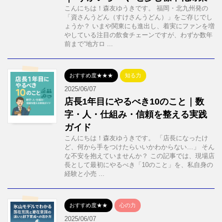
こんにちは！森友ゆうきです。 福岡・北九州発の
「資さんうどん（すけさんうどん）」をご存じでし
ょうか？ いまや関東にも進出し、着実にファンを増
やしている注目の飲食チェーンですが、わずか数年
前まで“地方ロ ...
おすすめ度★★★
知る力
2025/06/07
店長1年目にやるべき10のこと｜数
字・人・仕組み・信頼を整える実践
ガイド
こんにちは！森友ゆうきです。 「店長になったけ
ど、何から手をつけたらいいかわからない…」 そん
な不安を抱えていませんか？ この記事では、現場店
長として最初にやるべき「10のこと」を、私自身の
経験と小売 ...
おすすめ度★★
心の力
2025/06/07