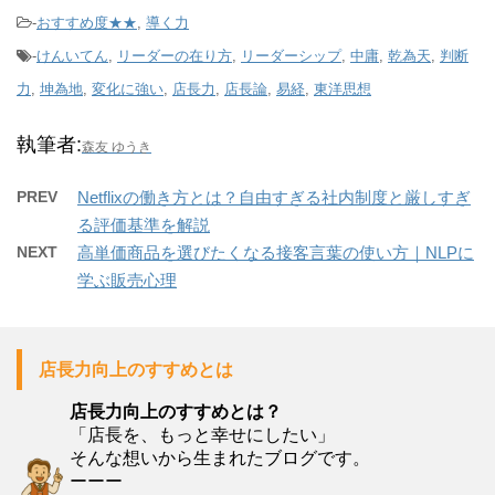
-
おすすめ度★★
,
導く力
-
けんいてん
,
リーダーの在り方
,
リーダーシップ
,
中庸
,
乾為天
,
判断
力
,
坤為地
,
変化に強い
,
店長力
,
店長論
,
易経
,
東洋思想
執筆者:
森友 ゆうき
PREV
Netflixの働き方とは？自由すぎる社内制度と厳しすぎ
る評価基準を解説
NEXT
高単価商品を選びたくなる接客言葉の使い方｜NLPに
学ぶ販売心理
店長力向上のすすめとは
店長力向上のすすめとは？
「店長を、もっと幸せにしたい」
そんな想いから生まれたブログです。
ーーー