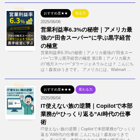
おすすめ度★★
知る力
2025/06/06
営業利益率6.3%の秘密｜アメリカ最
強の“田舎スーパー”に学ぶ黒字経営
の極意
営業利益率6.3%の秘密｜アメリカ最強の“田舎スー
パー”に学ぶ黒字経営の極意 第1章｜アメリカ最大
の“地方スーパー”ダラージェネラルとは？ こんにち
は！森友ゆうきです。 アメリカには、Walmart ...
おすすめ度★★★
変わる力
2025/06/04
IT使えない族の逆襲｜Copilotで本部
業務が“ひっくり返る”AI時代の仕事
術
IT使えない族の逆襲｜Copilotで本部業務が“ひっくり
返る”AI時代の仕事術 こんにちは！森友ゆうきで