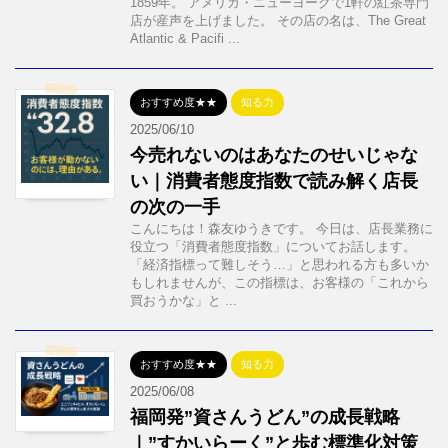
1859年。 アメリカ・ニューヨークで1軒の紅茶専門
店が産声を上げました。 その店の名は、The Great
Atlantic & Pacifi ...
おすすめ度★★
知る力
2025/06/10
今売れないのはあなたのせいじゃな
い｜消費者態度指数で読み解く店長
の次の一手
こんにちは！森友ゆうきです。 今日は、店長業務に
役立つ「消費者態度指数」についてお話します。
「経済指標って難しそう…」と思われる方も多いか
もしれませんが、この指標は、お客様の「これから
買おうかな」と ...
おすすめ度★★
知る力
2025/06/08
福岡発”資さんうどん”の成長戦略
｜”すかいらーく”と歩む標準化対策