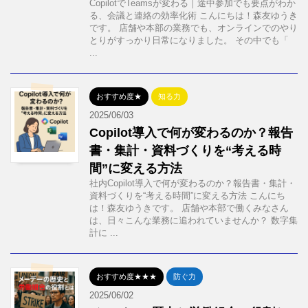
CopilotでTeamsが変わる｜途中参加でも要点がわか
る、会議と連絡の効率化術 こんにちは！森友ゆうき
です。 店舗や本部の業務でも、オンラインでのやり
とりがすっかり日常になりました。 その中でも「
...
おすすめ度★
知る力
2025/06/03
Copilot導入で何が変わるのか？報告
書・集計・資料づくりを“考える時
間”に変える方法
社内Copilot導入で何が変わるのか？報告書・集計・
資料づくりを“考える時間”に変える方法 こんにち
は！森友ゆうきです。 店舗や本部で働くみなさん
は、日々こんな業務に追われていませんか？ 数字集
計に ...
おすすめ度★★★
防ぐ力
2025/06/02