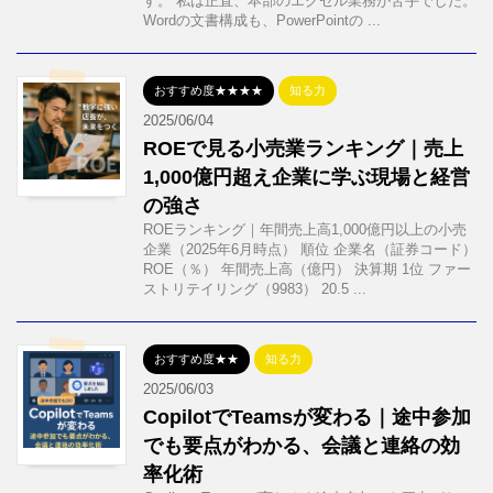
す。 私は正直、本部のエクセル業務が苦手でした。
Wordの文書構成も、PowerPointの ...
おすすめ度★★★★
知る力
2025/06/04
ROEで見る小売業ランキング｜売上
1,000億円超え企業に学ぶ現場と経営
の強さ
ROEランキング｜年間売上高1,000億円以上の小売
企業（2025年6月時点） 順位 企業名（証券コード）
ROE（％） 年間売上高（億円） 決算期 1位 ファー
ストリテイリング（9983） 20.5 ...
おすすめ度★★
知る力
2025/06/03
CopilotでTeamsが変わる｜途中参加
でも要点がわかる、会議と連絡の効
率化術