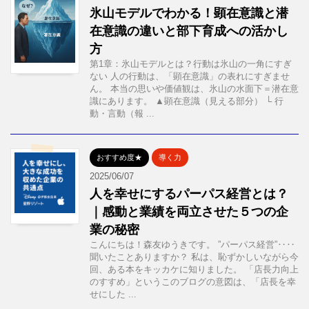
氷山モデルでわかる！顕在意識と潜
在意識の違いと部下育成への活かし
方
第1章：氷山モデルとは？行動は氷山の一角にすぎ
ない 人の行動は、「顕在意識」の表れにすぎませ
ん。 本当の思いや価値観は、氷山の水面下＝潜在意
識にあります。 ▲顕在意識（見える部分） └ 行
動・言動（報 ...
おすすめ度★
導く力
2025/06/07
人を幸せにするパーパス経営とは？
｜感動と業績を両立させた５つの企
業の秘密
こんにちは！森友ゆうきです。 ”パーパス経営”‥‥
聞いたことありますか？ 私は、恥ずかしいながら今
回、ある本をキッカケに知りました。 「店長力向上
のすすめ」というこのブログの意図は、「店長を幸
せにした ...