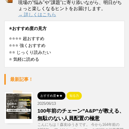
現場の"悩み"や"課題"に寄り添いながら、明日がち
ょっと楽しくなるヒントをお届けします。
→ 詳しくはこちら
⭐️おすすめ度の見方
⭐️⭐️⭐️⭐️ 超おすすめ
⭐️⭐️⭐️ 強くおすすめ
⭐️⭐️ じっくり読みたい
⭐️ 気軽に読める
最新記事！
おすすめ度★★
知る力
2025/06/13
100年前のチェーン”A&P”が教える、
無駄のない人員配置の極意
こんにちは！森友ゆうきです。 今から164年前の