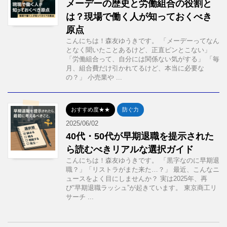
メーデーの歴史と労働組合の役割と
は？現場で働く人が知っておくべき
原点
こんにちは！森友ゆうきです。 「メーデーってなん
となく聞いたことあるけど、正直ピンとこない」
「労働組合って、自分には関係ない気がする」 「毎
月、組合費だけ引かれてるけど、本当に必要な
の？」 小売業や ...
おすすめ度★★
防ぐ力
2025/06/02
40代・50代が早期退職を提示された
ら読むべきリアルな選択ガイド
こんにちは！森友ゆうきです。 「黒字なのに早期退
職？」「リストラがまた来た…？」 最近、こんなニ
ュースをよく目にしませんか？ 実は2025年、再
び“早期退職ラッシュ”が起きています。 東京商工リ
サーチ ...