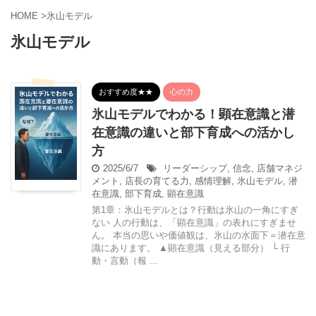
HOME
>
氷山モデル
氷山モデル
おすすめ度★★
心の力
氷山モデルでわかる！顕在意識と潜
在意識の違いと部下育成への活かし
方
2025/6/7
リーダーシップ
,
信念
,
店舗マネジ
メント
,
店長の育てる力
,
感情理解
,
氷山モデル
,
潜
在意識
,
部下育成
,
顕在意識
第1章：氷山モデルとは？行動は氷山の一角にすぎ
ない 人の行動は、「顕在意識」の表れにすぎませ
ん。 本当の思いや価値観は、氷山の水面下＝潜在意
識にあります。 ▲顕在意識（見える部分） └ 行
動・言動（報 ...