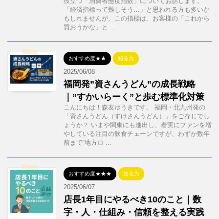
役立つ「消費者態度指数」についてお話します。
「経済指標って難しそう…」と思われる方も多いか
もしれませんが、この指標は、お客様の「これから
買おうかな」と ...
おすすめ度★★
知る力
2025/06/08
福岡発”資さんうどん”の成長戦略
｜”すかいらーく”と歩む標準化対策
こんにちは！森友ゆうきです。 福岡・北九州発の
「資さんうどん（すけさんうどん）」をご存じでし
ょうか？ いまや関東にも進出し、着実にファンを増
やしている注目の飲食チェーンですが、わずか数年
前まで“地方ロ ...
おすすめ度★★★
知る力
2025/06/07
店長1年目にやるべき10のこと｜数
字・人・仕組み・信頼を整える実践