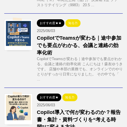
ストリテイリング（9983） 20.5 ...
おすすめ度★★
知る力
2025/06/03
CopilotでTeamsが変わる｜途中参加
でも要点がわかる、会議と連絡の効
率化術
CopilotでTeamsが変わる｜途中参加でも要点がわか
る、会議と連絡の効率化術 こんにちは！森友ゆうき
です。 店舗や本部の業務でも、オンラインでのやり
とりがすっかり日常になりました。 その中でも「
...
おすすめ度★
知る力
2025/06/03
Copilot導入で何が変わるのか？報告
書・集計・資料づくりを“考える時