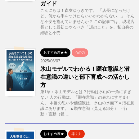
ガイド
こんにちは！森友ゆうきです。 「店長になったけ
ど、何から手をつけたらいいかわからない…」 そん
な不安を抱えていませんか？ この記事では、現場店
長として最初にやるべき「10のこと」を、私自身の
経験と小売 ...
おすすめ度★★
心の力
2025/06/07
氷山モデルでわかる！顕在意識と潜
在意識の違いと部下育成への活かし
方
第1章：氷山モデルとは？行動は氷山の一角にすぎ
ない 人の行動は、「顕在意識」の表れにすぎませ
ん。 本当の思いや価値観は、氷山の水面下＝潜在意
識にあります。 ▲顕在意識（見える部分） └ 行
動・言動（報 ...
おすすめ度★
導く力