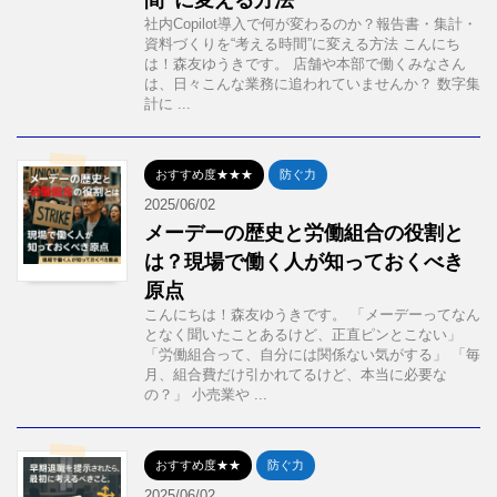
間”に変える方法
社内Copilot導入で何が変わるのか？報告書・集計・
資料づくりを“考える時間”に変える方法 こんにち
は！森友ゆうきです。 店舗や本部で働くみなさん
は、日々こんな業務に追われていませんか？ 数字集
計に ...
おすすめ度★★★
防ぐ力
2025/06/02
メーデーの歴史と労働組合の役割と
は？現場で働く人が知っておくべき
原点
こんにちは！森友ゆうきです。 「メーデーってなん
となく聞いたことあるけど、正直ピンとこない」
「労働組合って、自分には関係ない気がする」 「毎
月、組合費だけ引かれてるけど、本当に必要な
の？」 小売業や ...
おすすめ度★★
防ぐ力
2025/06/02