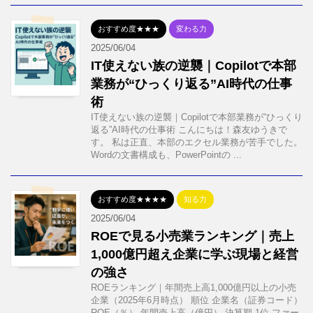
おすすめ度★★★
変わる力
2025/06/04
IT使えない族の逆襲｜Copilotで本部
業務が“ひっくり返る”AI時代の仕事
術
IT使えない族の逆襲｜Copilotで本部業務が“ひっくり
返る”AI時代の仕事術 こんにちは！森友ゆうきで
す。 私は正直、本部のエクセル業務が苦手でした。
Wordの文書構成も、PowerPointの ...
おすすめ度★★★★
知る力
2025/06/04
ROEで見る小売業ランキング｜売上
1,000億円超え企業に学ぶ現場と経営
の強さ
ROEランキング｜年間売上高1,000億円以上の小売
企業（2025年6月時点） 順位 企業名（証券コード）
ROE（％） 年間売上高（億円） 決算期 1位 ファー