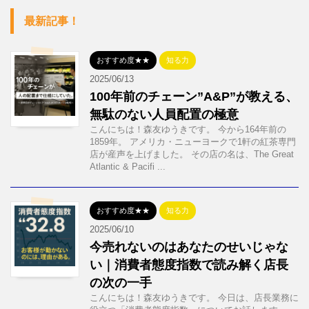
最新記事！
おすすめ度★★
知る力
2025/06/13
100年前のチェーン”A&P”が教える、
無駄のない人員配置の極意
こんにちは！森友ゆうきです。 今から164年前の
1859年。 アメリカ・ニューヨークで1軒の紅茶専門
店が産声を上げました。 その店の名は、The Great
Atlantic & Pacifi ...
おすすめ度★★
知る力
2025/06/10
今売れないのはあなたのせいじゃな
い｜消費者態度指数で読み解く店長
の次の一手
こんにちは！森友ゆうきです。 今日は、店長業務に