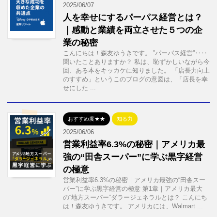
2025/06/07
人を幸せにするパーパス経営とは？
｜感動と業績を両立させた５つの企
業の秘密
こんにちは！森友ゆうきです。 ”パーパス経営”‥‥
聞いたことありますか？ 私は、恥ずかしいながら今
回、ある本をキッカケに知りました。 「店長力向上
のすすめ」というこのブログの意図は、「店長を幸
せにした ...
おすすめ度★★
知る力
2025/06/06
営業利益率6.3%の秘密｜アメリカ最
強の“田舎スーパー”に学ぶ黒字経営
の極意
営業利益率6.3%の秘密｜アメリカ最強の“田舎スー
パー”に学ぶ黒字経営の極意 第1章｜アメリカ最大
の“地方スーパー”ダラージェネラルとは？ こんにち
は！森友ゆうきです。 アメリカには、Walmart ...