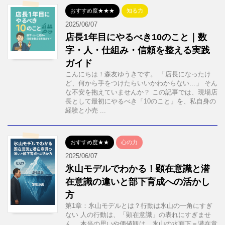
おすすめ度★★★
知る力
2025/06/07
店長1年目にやるべき10のこと｜数
字・人・仕組み・信頼を整える実践
ガイド
こんにちは！森友ゆうきです。 「店長になったけ
ど、何から手をつけたらいいかわからない…」 そん
な不安を抱えていませんか？ この記事では、現場店
長として最初にやるべき「10のこと」を、私自身の
経験と小売 ...
おすすめ度★★
心の力
2025/06/07
氷山モデルでわかる！顕在意識と潜
在意識の違いと部下育成への活かし
方
第1章：氷山モデルとは？行動は氷山の一角にすぎ
ない 人の行動は、「顕在意識」の表れにすぎませ
ん。 本当の思いや価値観は、氷山の水面下＝潜在意