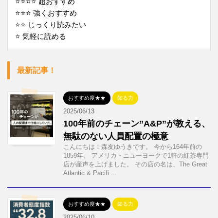
⭐️⭐️⭐️⭐️ 超おすすめ
⭐️⭐️⭐️ 強くおすすめ
⭐️⭐️ じっくり読みたい
⭐️ 気軽に読める
最新記事！
おすすめ度★★
知る力
2025/06/13
100年前のチェーン”A&P”が教える、
無駄のない人員配置の極意
こんにちは！森友ゆうきです。 今から164年前の
1859年。 アメリカ・ニューヨークで1軒の紅茶専門
店が産声を上げました。 その店の名は、The Great
Atlantic & Pacifi ...
おすすめ度★★
知る力
2025/06/10