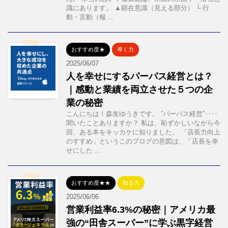
識にあります。 ▲顕在意識（見える部分） └ 行
動・言動（報 ...
おすすめ度★
導く力
2025/06/07
人を幸せにするパーパス経営とは？
｜感動と業績を両立させた５つの企
業の秘密
こんにちは！森友ゆうきです。 ”パーパス経営”‥‥
聞いたことありますか？ 私は、恥ずかしいながら今
回、ある本をキッカケに知りました。 「店長力向上
のすすめ」というこのブログの意図は、「店長を幸
せにした ...
おすすめ度★★
知る力
2025/06/06
営業利益率6.3%の秘密｜アメリカ最
強の“田舎スーパー”に学ぶ黒字経営