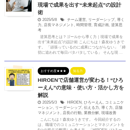
現場で成果を出す“未来起点”の設計
術
2025/5/8
チーム運営
,
リーダーシップ
,
導く
力
,
店長マネジメント
,
時間管理
,
育成計画
,
逆算思
考
逆算思考とは？ゴールから導く力｜現場で成果を
出す“未来起点”の設計術 こんにちは！森友ゆうきで
す。 「頑張っているのに成果につながらない」「締
切に追われて毎日バタバタしている」 そんな現 ...
おすすめ度★★★
知る力
HIROENで店舗運営が変わる！“ひろ
ーえん”の意味・使い方・活かし方を
解説
2025/5/3
HIROEN
,
ひろーえん
,
コミュニケ
ーション
,
リーダーシップ
,
伝える力
,
導く力
,
店舗
マネジメント
,
店長の行動
,
業務分解
,
現場改善
こんにちは！森友ゆうきです。 今回紹介するの
は、職場でのコミュニケーションとマネジメントを
6つの視点で整理した考え方、「HIROEN（ひろー