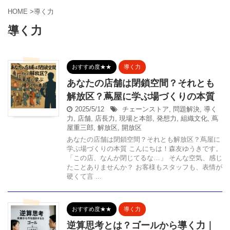
HOME
>
導く力
導く力
おすすめ度★★
導く力
あなたの店舗は閉鎖空間？それとも
解放区？蔦屋に学ぶ場づくりの本質
2025/5/12
チェーンストア
,
問題解決
,
導く
力
,
店舗
,
店長力
,
現場と本部
,
発想力
,
組織文化
,
蔦
屋重三郎
,
解放区
,
開放区
あなたの店舗は閉鎖空間？それとも解放区？蔦屋に
学ぶ場づくりの本質 こんにちは！森友ゆうきです。
「この店、なんか閉じてるな…」 そんな空気、感じ
たことありませんか？ お客様もスタッフも、表情が
硬くて言 ...
おすすめ度★★
導く力
逆算思考とは？ゴールから導く力｜