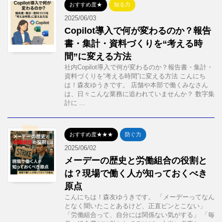
おすすめ度★
知る力
2025/06/03
Copilot導入で何が変わるのか？報告
書・集計・資料づくりを“考える時
間”に変える方法
社内Copilot導入で何が変わるのか？報告書・集計・
資料づくりを“考える時間”に変える方法 こんにち
は！森友ゆうきです。 店舗や本部で働くみなさん
は、日々こんな業務に追われていませんか？ 数字集
計に ...
おすすめ度★★★
防ぐ力
2025/06/02
メーデーの歴史と労働組合の役割と
は？現場で働く人が知っておくべき
原点
こんにちは！森友ゆうきです。 「メーデーってなん
となく聞いたことあるけど、正直ピンとこない」
「労働組合って、自分には関係ない気がする」 「毎