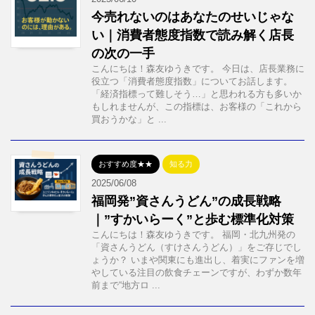
今売れないのはあなたのせいじゃな
い｜消費者態度指数で読み解く店長
の次の一手
こんにちは！森友ゆうきです。 今日は、店長業務に
役立つ「消費者態度指数」についてお話します。
「経済指標って難しそう…」と思われる方も多いか
もしれませんが、この指標は、お客様の「これから
買おうかな」と ...
おすすめ度★★
知る力
2025/06/08
福岡発”資さんうどん”の成長戦略
｜”すかいらーく”と歩む標準化対策
こんにちは！森友ゆうきです。 福岡・北九州発の
「資さんうどん（すけさんうどん）」をご存じでし
ょうか？ いまや関東にも進出し、着実にファンを増
やしている注目の飲食チェーンですが、わずか数年
前まで“地方ロ ...