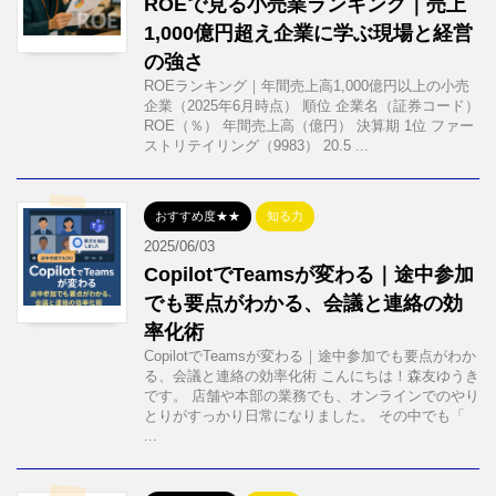
ROEで見る小売業ランキング｜売上
1,000億円超え企業に学ぶ現場と経営
の強さ
ROEランキング｜年間売上高1,000億円以上の小売
企業（2025年6月時点） 順位 企業名（証券コード）
ROE（％） 年間売上高（億円） 決算期 1位 ファー
ストリテイリング（9983） 20.5 ...
おすすめ度★★
知る力
2025/06/03
CopilotでTeamsが変わる｜途中参加
でも要点がわかる、会議と連絡の効
率化術
CopilotでTeamsが変わる｜途中参加でも要点がわか
る、会議と連絡の効率化術 こんにちは！森友ゆうき
です。 店舗や本部の業務でも、オンラインでのやり
とりがすっかり日常になりました。 その中でも「
...