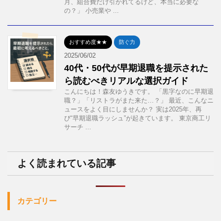
月、組合費だけ引かれてるけど、本当に必要な
の？」 小売業や ...
おすすめ度★★
防ぐ力
2025/06/02
40代・50代が早期退職を提示された
ら読むべきリアルな選択ガイド
こんにちは！森友ゆうきです。 「黒字なのに早期退
職？」「リストラがまた来た…？」 最近、こんなニ
ュースをよく目にしませんか？ 実は2025年、再
び“早期退職ラッシュ”が起きています。 東京商工リ
サーチ ...
よく読まれている記事
カテゴリー