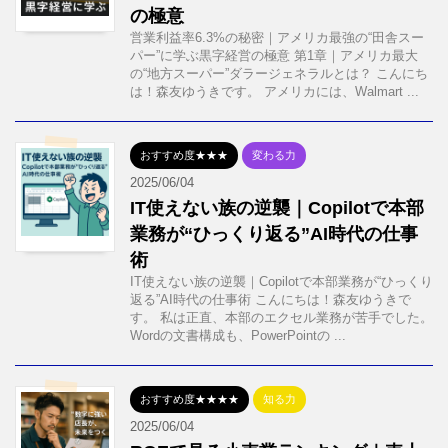
の極意
営業利益率6.3%の秘密｜アメリカ最強の“田舎スー
パー”に学ぶ黒字経営の極意 第1章｜アメリカ最大
の“地方スーパー”ダラージェネラルとは？ こんにち
は！森友ゆうきです。 アメリカには、Walmart ...
おすすめ度★★★
変わる力
2025/06/04
IT使えない族の逆襲｜Copilotで本部
業務が“ひっくり返る”AI時代の仕事
術
IT使えない族の逆襲｜Copilotで本部業務が“ひっくり
返る”AI時代の仕事術 こんにちは！森友ゆうきで
す。 私は正直、本部のエクセル業務が苦手でした。
Wordの文書構成も、PowerPointの ...
おすすめ度★★★★
知る力
2025/06/04