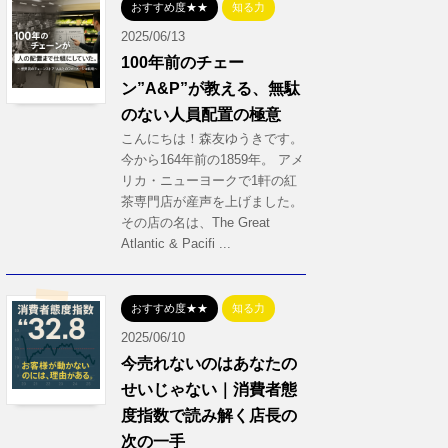
おすすめ度★★
知る力
2025/06/13
100年前のチェー
ン”A&P”が教える、無駄
のない人員配置の極意
こんにちは！森友ゆうきです。
今から164年前の1859年。 アメ
リカ・ニューヨークで1軒の紅
茶専門店が産声を上げました。
その店の名は、The Great
Atlantic & Pacifi ...
おすすめ度★★
知る力
2025/06/10
今売れないのはあなたの
せいじゃない｜消費者態
度指数で読み解く店長の
次の一手