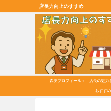
店長力向上のすすめ
森友プロフィール＋
店長の魅力
実話
おすすめ
６つの