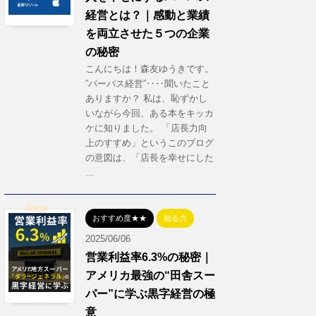
経営とは？｜感動と業績
を両立させた５つの企業
の秘密
こんにちは！森友ゆうきです。
”パーパス経営”‥‥聞いたこと
ありますか？ 私は、恥ずかし
いながら今回、ある本をキッカ
ケに知りました。 「店長力向
上のすすめ」というこのブログ
の意図は、「店長を幸せにした
...
おすすめ度★★
知る力
2025/06/06
営業利益率6.3%の秘密｜
アメリカ最強の“田舎スー
パー”に学ぶ黒字経営の極
意