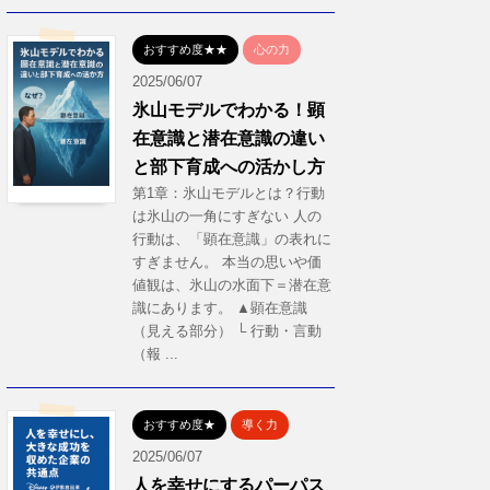
おすすめ度★★
心の力
2025/06/07
氷山モデルでわかる！顕
在意識と潜在意識の違い
と部下育成への活かし方
第1章：氷山モデルとは？行動
は氷山の一角にすぎない 人の
行動は、「顕在意識」の表れに
すぎません。 本当の思いや価
値観は、氷山の水面下＝潜在意
識にあります。 ▲顕在意識
（見える部分） └ 行動・言動
（報 ...
おすすめ度★
導く力
2025/06/07
人を幸せにするパーパス