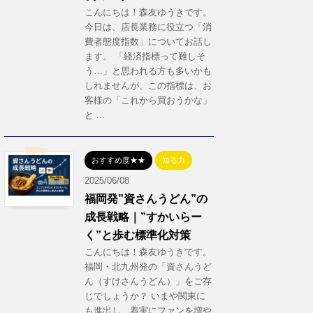
こんにちは！森友ゆうきです。
今日は、店長業務に役立つ「消
費者態度指数」についてお話し
ます。 「経済指標って難しそ
う…」と思われる方も多いかも
しれませんが、この指標は、お
客様の「これから買おうかな」
と ...
おすすめ度★★
知る力
2025/06/08
福岡発”資さんうどん”の
成長戦略｜”すかいらー
く”と歩む標準化対策
こんにちは！森友ゆうきです。
福岡・北九州発の「資さんうど
ん（すけさんうどん）」をご存
じでしょうか？ いまや関東に
も進出し、着実にファンを増や