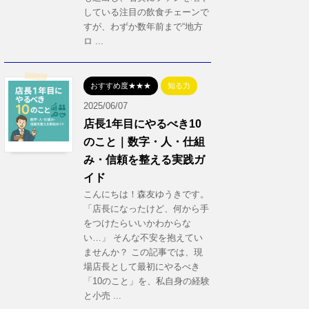
している注目の飲食チェーンで
すが、わずか数年前まで“地方
ロ ...
おすすめ度★★★
知る力
2025/06/07
店長1年目にやるべき10
のこと｜数字・人・仕組
み・信頼を整える実践ガ
イド
こんにちは！森友ゆうきです。
「店長になったけど、何から手
をつけたらいいかわからな
い…」 そんな不安を抱えてい
ませんか？ この記事では、現
場店長として最初にやるべき
「10のこと」を、私自身の経験
と小売 ...