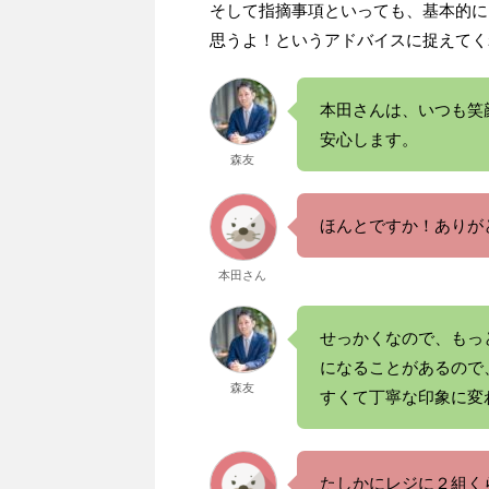
そして指摘事項といっても、基本的に
思うよ！というアドバイスに捉えてく
本田さんは、いつも笑
安心します。
森友
ほんとですか！ありが
本田さん
せっかくなので、もっ
になることがあるので
森友
すくて丁寧な印象に変
たしかにレジに２組く