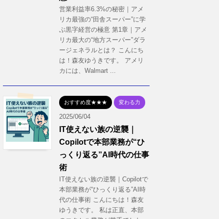
営業利益率6.3%の秘密｜アメ
リカ最強の“田舎スーパー”に学
ぶ黒字経営の極意 第1章｜アメ
リカ最大の“地方スーパー”ダラ
ージェネラルとは？ こんにち
は！森友ゆうきです。 アメリ
カには、Walmart ...
おすすめ度★★★
変わる力
2025/06/04
IT使えない族の逆襲｜
Copilotで本部業務が“ひ
っくり返る”AI時代の仕事
術
IT使えない族の逆襲｜Copilotで
本部業務が“ひっくり返る”AI時
代の仕事術 こんにちは！森友
ゆうきです。 私は正直、本部