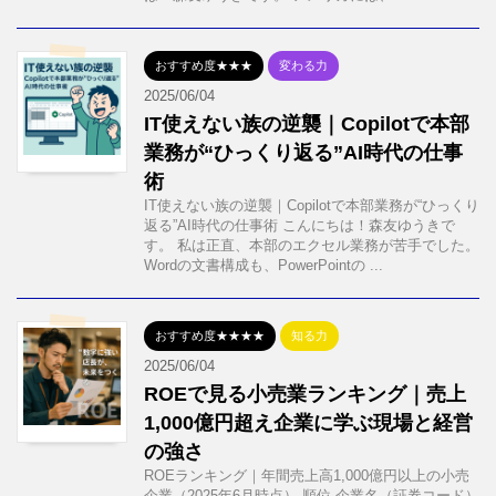
おすすめ度★★★
変わる力
2025/06/04
IT使えない族の逆襲｜Copilotで本部
業務が“ひっくり返る”AI時代の仕事
術
IT使えない族の逆襲｜Copilotで本部業務が“ひっくり
返る”AI時代の仕事術 こんにちは！森友ゆうきで
す。 私は正直、本部のエクセル業務が苦手でした。
Wordの文書構成も、PowerPointの ...
おすすめ度★★★★
知る力
2025/06/04
ROEで見る小売業ランキング｜売上
1,000億円超え企業に学ぶ現場と経営
の強さ
ROEランキング｜年間売上高1,000億円以上の小売
企業（2025年6月時点） 順位 企業名（証券コード）