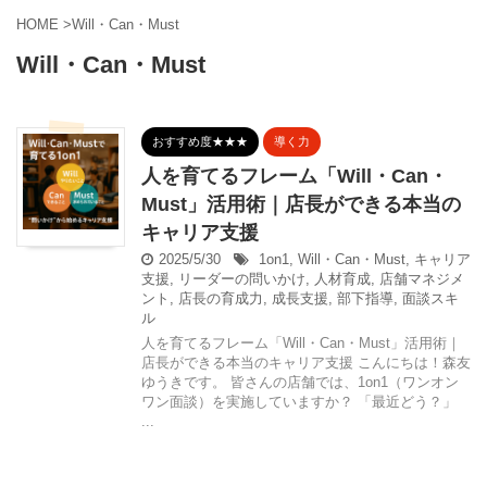
HOME
>
Will・Can・Must
Will・Can・Must
おすすめ度★★★
導く力
人を育てるフレーム「Will・Can・
Must」活用術｜店長ができる本当の
キャリア支援
2025/5/30
1on1
,
Will・Can・Must
,
キャリア
支援
,
リーダーの問いかけ
,
人材育成
,
店舗マネジメ
ント
,
店長の育成力
,
成長支援
,
部下指導
,
面談スキ
ル
人を育てるフレーム「Will・Can・Must」活用術｜
店長ができる本当のキャリア支援 こんにちは！森友
ゆうきです。 皆さんの店舗では、1on1（ワンオン
ワン面談）を実施していますか？ 「最近どう？」
...