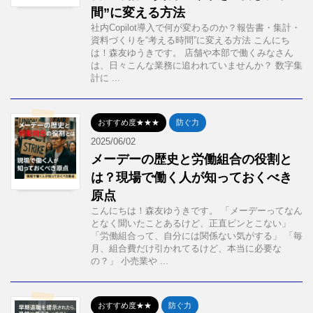
間”に変える方法
社内Copilot導入で何が変わるのか？報告書・集計・
資料づくりを“考える時間”に変える方法 こんにち
は！森友ゆうきです。 店舗や本部で働くみなさん
は、日々こんな業務に追われていませんか？ 数字集
計に ...
おすすめ度★★★
防ぐ力
2025/06/02
メーデーの歴史と労働組合の役割と
は？現場で働く人が知っておくべき
原点
こんにちは！森友ゆうきです。 「メーデーってなん
となく聞いたことあるけど、正直ピンとこない」
「労働組合って、自分には関係ない気がする」 「毎
月、組合費だけ引かれてるけど、本当に必要な
の？」 小売業や ...
おすすめ度★★
防ぐ力