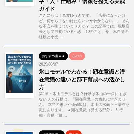
字・人・仕組み・信頼を整える実践
ガイド
こんにちは！森友ゆうきです。 「店長になったけ
ど、何から手をつけたらいいかわからない…」 そん
な不安を抱えていませんか？ この記事では、現場店
長として最初にやるべき「10のこと」を、私自身の
経験と小売 ...
おすすめ度★★
心の力
2025/06/07
氷山モデルでわかる！顕在意識と潜
在意識の違いと部下育成への活かし
方
第1章：氷山モデルとは？行動は氷山の一角にすぎ
ない 人の行動は、「顕在意識」の表れにすぎませ
ん。 本当の思いや価値観は、氷山の水面下＝潜在意
識にあります。 ▲顕在意識（見える部分） └ 行
動・言動（報 ...