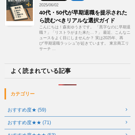
2025/06/02
40代・50代が早期退職を提示された
ら読むべきリアルな選択ガイド
こんにちは！森友ゆうきです。 「黒字なのに早期退
職？」「リストラがまた来た…？」 最近、こんなニ
ュースをよく目にしませんか？ 実は2025年、再
び“早期退職ラッシュ”が起きています。 東京商工リ
サーチ ...
よく読まれている記事
カテゴリー
おすすめ度★ (59)
おすすめ度★★ (71)