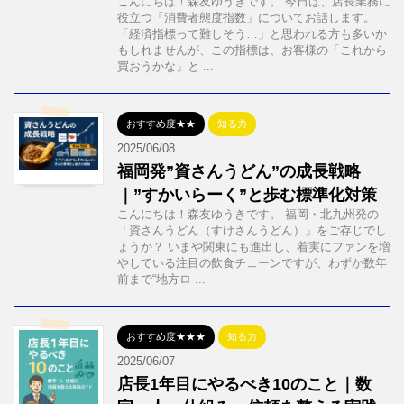
こんにちは！森友ゆうきです。 今日は、店長業務に
役立つ「消費者態度指数」についてお話します。
「経済指標って難しそう…」と思われる方も多いか
もしれませんが、この指標は、お客様の「これから
買おうかな」と ...
おすすめ度★★
知る力
2025/06/08
福岡発”資さんうどん”の成長戦略
｜”すかいらーく”と歩む標準化対策
こんにちは！森友ゆうきです。 福岡・北九州発の
「資さんうどん（すけさんうどん）」をご存じでし
ょうか？ いまや関東にも進出し、着実にファンを増
やしている注目の飲食チェーンですが、わずか数年
前まで“地方ロ ...
おすすめ度★★★
知る力
2025/06/07
店長1年目にやるべき10のこと｜数