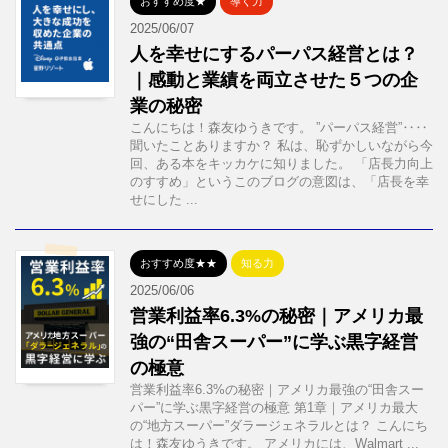
おすすめ度★
導く力
2025/06/07
人を幸せにするパーパス経営とは？
｜感動と業績を両立させた５つの企
業の秘密
こんにちは！森友ゆうきです。 ”パーパス経営”‥‥
聞いたことありますか？ 私は、恥ずかしいながら今
回、ある本をキッカケに知りました。 「店長力向上
のすすめ」というこのブログの意図は、「店長を幸
せにした ...
おすすめ度★★
知る力
2025/06/06
営業利益率6.3%の秘密｜アメリカ最
強の“田舎スーパー”に学ぶ黒字経営
の極意
営業利益率6.3%の秘密｜アメリカ最強の“田舎スー
パー”に学ぶ黒字経営の極意 第1章｜アメリカ最大
の“地方スーパー”ダラージェネラルとは？ こんにち
は！森友ゆうきです。 アメリカには、Walmart ...