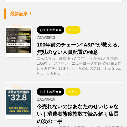
最新記事！
おすすめ度★★
知る力
2025/06/13
100年前のチェーン”A&P”が教える、
無駄のない人員配置の極意
こんにちは！森友ゆうきです。 今から164年前の
1859年。 アメリカ・ニューヨークで1軒の紅茶専門
店が産声を上げました。 その店の名は、The Great
Atlantic & Pacifi ...
おすすめ度★★
知る力
2025/06/10
今売れないのはあなたのせいじゃな
い｜消費者態度指数で読み解く店長
の次の一手