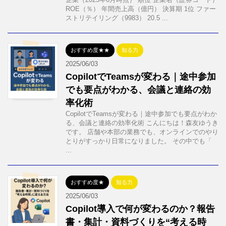
ROE（％） 年間売上高（億円） 決算期 1位 ファー
ストリテイリング（9983） 20.5 ...
おすすめ度★★
知る力
2025/06/03
CopilotでTeamsが変わる｜途中参加
でも要点がわかる、会議と連絡の効
率化術
CopilotでTeamsが変わる｜途中参加でも要点がわか
る、会議と連絡の効率化術 こんにちは！森友ゆうき
です。 店舗や本部の業務でも、オンラインでのやり
とりがすっかり日常になりました。 その中でも「
...
おすすめ度★
知る力
2025/06/03
Copilot導入で何が変わるのか？報告
書・集計・資料づくりを“考える時