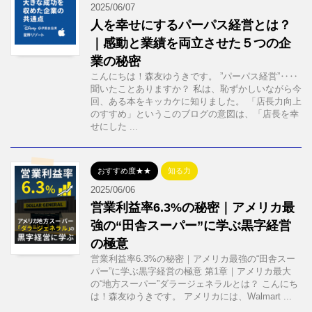
2025/06/07
人を幸せにするパーパス経営とは？
｜感動と業績を両立させた５つの企
業の秘密
こんにちは！森友ゆうきです。 ”パーパス経営”‥‥
聞いたことありますか？ 私は、恥ずかしいながら今
回、ある本をキッカケに知りました。 「店長力向上
のすすめ」というこのブログの意図は、「店長を幸
せにした ...
おすすめ度★★
知る力
2025/06/06
営業利益率6.3%の秘密｜アメリカ最
強の“田舎スーパー”に学ぶ黒字経営
の極意
営業利益率6.3%の秘密｜アメリカ最強の“田舎スー
パー”に学ぶ黒字経営の極意 第1章｜アメリカ最大
の“地方スーパー”ダラージェネラルとは？ こんにち
は！森友ゆうきです。 アメリカには、Walmart ...