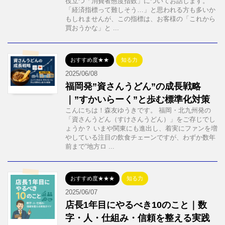
役立つ「消費者態度指数」についてお話します。
「経済指標って難しそう…」と思われる方も多いか
もしれませんが、この指標は、お客様の「これから
買おうかな」と ...
おすすめ度★★
知る力
2025/06/08
福岡発”資さんうどん”の成長戦略
｜”すかいらーく”と歩む標準化対策
こんにちは！森友ゆうきです。 福岡・北九州発の
「資さんうどん（すけさんうどん）」をご存じでし
ょうか？ いまや関東にも進出し、着実にファンを増
やしている注目の飲食チェーンですが、わずか数年
前まで“地方ロ ...
おすすめ度★★★
知る力
2025/06/07
店長1年目にやるべき10のこと｜数
字・人・仕組み・信頼を整える実践