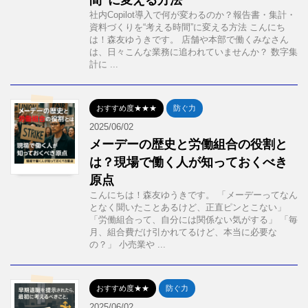
間”に変える方法
社内Copilot導入で何が変わるのか？報告書・集計・
資料づくりを“考える時間”に変える方法 こんにち
は！森友ゆうきです。 店舗や本部で働くみなさん
は、日々こんな業務に追われていませんか？ 数字集
計に ...
おすすめ度★★★
防ぐ力
2025/06/02
メーデーの歴史と労働組合の役割と
は？現場で働く人が知っておくべき
原点
こんにちは！森友ゆうきです。 「メーデーってなん
となく聞いたことあるけど、正直ピンとこない」
「労働組合って、自分には関係ない気がする」 「毎
月、組合費だけ引かれてるけど、本当に必要な
の？」 小売業や ...
おすすめ度★★
防ぐ力
2025/06/02