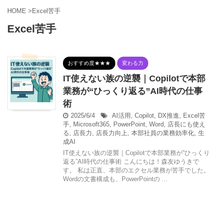
HOME
>
Excel苦手
Excel苦手
おすすめ度★★★
変わる力
IT使えない族の逆襲｜Copilotで本部
業務が“ひっくり返る”AI時代の仕事
術
2025/6/4
AI活用
,
Copilot
,
DX推進
,
Excel苦
手
,
Microsoft365
,
PowerPoint
,
Word
,
店長にも使え
る
,
店長力
,
店長力向上
,
本部社員の業務効率化
,
生
成AI
IT使えない族の逆襲｜Copilotで本部業務が“ひっくり
返る”AI時代の仕事術 こんにちは！森友ゆうきで
す。 私は正直、本部のエクセル業務が苦手でした。
Wordの文書構成も、PowerPointの ...