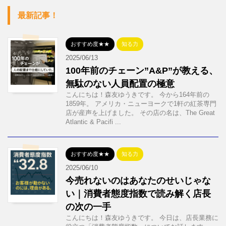
最新記事！
おすすめ度★★
知る力
2025/06/13
100年前のチェーン”A&P”が教える、
無駄のない人員配置の極意
こんにちは！森友ゆうきです。 今から164年前の
1859年。 アメリカ・ニューヨークで1軒の紅茶専門
店が産声を上げました。 その店の名は、The Great
Atlantic & Pacifi ...
おすすめ度★★
知る力
2025/06/10
今売れないのはあなたのせいじゃな
い｜消費者態度指数で読み解く店長
の次の一手
こんにちは！森友ゆうきです。 今日は、店長業務に