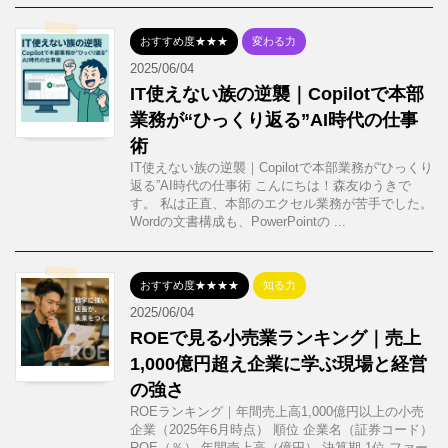
おすすめ度★★★
変わる力
2025/06/04
IT使えない族の逆襲｜Copilotで本部
業務が“ひっくり返る”AI時代の仕事
術
IT使えない族の逆襲｜Copilotで本部業務が“ひっくり
返る”AI時代の仕事術 こんにちは！森友ゆうきで
す。 私は正直、本部のエクセル業務が苦手でした。
Wordの文書構成も、PowerPointの ...
おすすめ度★★★★
知る力
2025/06/04
ROEで見る小売業ランキング｜売上
1,000億円超え企業に学ぶ現場と経営
の強さ
ROEランキング｜年間売上高1,000億円以上の小売
企業（2025年6月時点） 順位 企業名（証券コード）
ROE（％） 年間売上高（億円） 決算期 1位 ファー