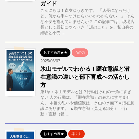
ガイド
こんにちは！森友ゆうきです。 「店長になったけ
ど、何から手をつけたらいいかわからない…」 そん
な不安を抱えていませんか？ この記事では、現場店
長として最初にやるべき「10のこと」を、私自身の
経験と小売 ...
おすすめ度★★
心の力
2025/06/07
氷山モデルでわかる！顕在意識と潜
在意識の違いと部下育成への活かし
方
第1章：氷山モデルとは？行動は氷山の一角にすぎ
ない 人の行動は、「顕在意識」の表れにすぎませ
ん。 本当の思いや価値観は、氷山の水面下＝潜在意
識にあります。 ▲顕在意識（見える部分） └ 行
動・言動（報 ...
おすすめ度★
導く力