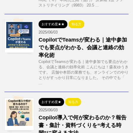
ストリテイリング（9983） 20.5 ...
おすすめ度★★
知る力
2025/06/03
CopilotでTeamsが変わる｜途中参加
でも要点がわかる、会議と連絡の効
率化術
CopilotでTeamsが変わる｜途中参加でも要点がわか
る、会議と連絡の効率化術 こんにちは！森友ゆうき
です。 店舗や本部の業務でも、オンラインでのやり
とりがすっかり日常になりました。 その中でも「
...
おすすめ度★
知る力
2025/06/03
Copilot導入で何が変わるのか？報告
書・集計・資料づくりを“考える時