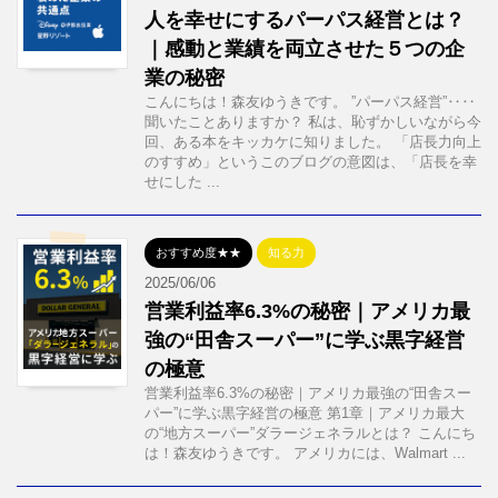
人を幸せにするパーパス経営とは？
｜感動と業績を両立させた５つの企
業の秘密
こんにちは！森友ゆうきです。 ”パーパス経営”‥‥
聞いたことありますか？ 私は、恥ずかしいながら今
回、ある本をキッカケに知りました。 「店長力向上
のすすめ」というこのブログの意図は、「店長を幸
せにした ...
おすすめ度★★
知る力
2025/06/06
営業利益率6.3%の秘密｜アメリカ最
強の“田舎スーパー”に学ぶ黒字経営
の極意
営業利益率6.3%の秘密｜アメリカ最強の“田舎スー
パー”に学ぶ黒字経営の極意 第1章｜アメリカ最大
の“地方スーパー”ダラージェネラルとは？ こんにち
は！森友ゆうきです。 アメリカには、Walmart ...