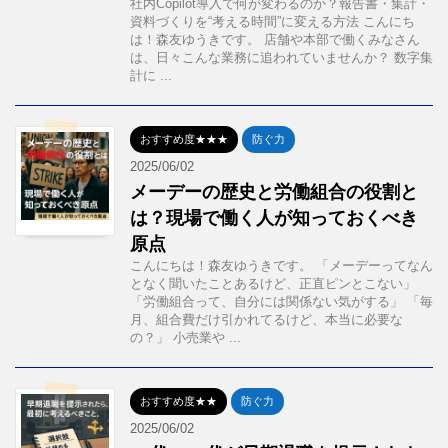
社内Copilot導入で何が変わるのか？報告書・集計・
資料づくりを“考える時間”に変える方法 こんにち
は！森友ゆうきです。 店舗や本部で働くみなさん
は、日々こんな業務に追われていませんか？ 数字集
計に ...
おすすめ度★★★
防ぐ力
2025/06/02
メーデーの歴史と労働組合の役割と
は？現場で働く人が知っておくべき
原点
こんにちは！森友ゆうきです。 「メーデーってなん
となく聞いたことあるけど、正直ピンとこない」
「労働組合って、自分には関係ない気がする」 「毎
月、組合費だけ引かれてるけど、本当に必要な
の？」 小売業や ...
おすすめ度★★
防ぐ力
2025/06/02