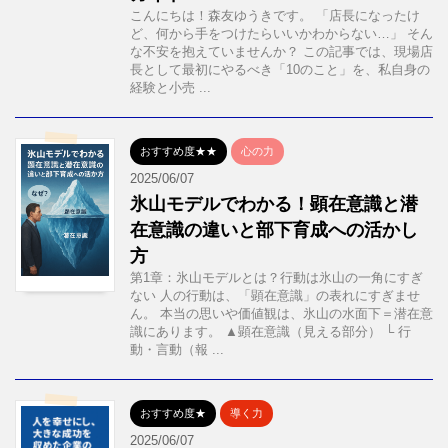
こんにちは！森友ゆうきです。 「店長になったけ
ど、何から手をつけたらいいかわからない…」 そん
な不安を抱えていませんか？ この記事では、現場店
長として最初にやるべき「10のこと」を、私自身の
経験と小売 ...
おすすめ度★★
心の力
2025/06/07
氷山モデルでわかる！顕在意識と潜
在意識の違いと部下育成への活かし
方
第1章：氷山モデルとは？行動は氷山の一角にすぎ
ない 人の行動は、「顕在意識」の表れにすぎませ
ん。 本当の思いや価値観は、氷山の水面下＝潜在意
識にあります。 ▲顕在意識（見える部分） └ 行
動・言動（報 ...
おすすめ度★
導く力
2025/06/07