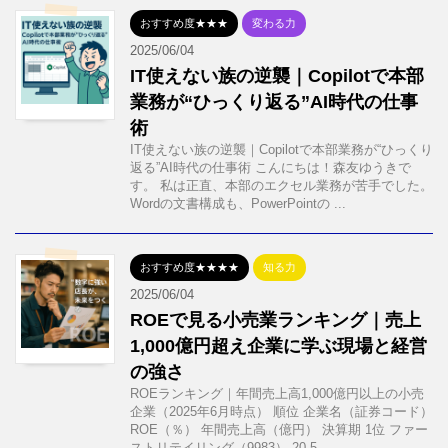
おすすめ度★★★
変わる力
2025/06/04
IT使えない族の逆襲｜Copilotで本部
業務が“ひっくり返る”AI時代の仕事
術
IT使えない族の逆襲｜Copilotで本部業務が“ひっくり
返る”AI時代の仕事術 こんにちは！森友ゆうきで
す。 私は正直、本部のエクセル業務が苦手でした。
Wordの文書構成も、PowerPointの ...
おすすめ度★★★★
知る力
2025/06/04
ROEで見る小売業ランキング｜売上
1,000億円超え企業に学ぶ現場と経営
の強さ
ROEランキング｜年間売上高1,000億円以上の小売
企業（2025年6月時点） 順位 企業名（証券コード）
ROE（％） 年間売上高（億円） 決算期 1位 ファー
ストリテイリング（9983） 20.5 ...