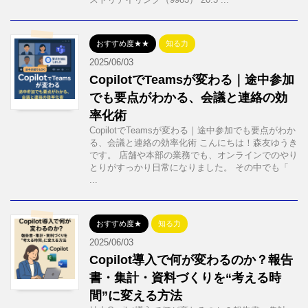
おすすめ度★★
知る力
2025/06/03
CopilotでTeamsが変わる｜途中参加
でも要点がわかる、会議と連絡の効
率化術
CopilotでTeamsが変わる｜途中参加でも要点がわか
る、会議と連絡の効率化術 こんにちは！森友ゆうき
です。 店舗や本部の業務でも、オンラインでのやり
とりがすっかり日常になりました。 その中でも「
...
おすすめ度★
知る力
2025/06/03
Copilot導入で何が変わるのか？報告
書・集計・資料づくりを“考える時
間”に変える方法