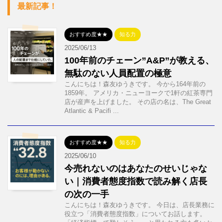
最新記事！
おすすめ度★★
知る力
2025/06/13
100年前のチェーン”A&P”が教える、
無駄のない人員配置の極意
こんにちは！森友ゆうきです。 今から164年前の
1859年。 アメリカ・ニューヨークで1軒の紅茶専門
店が産声を上げました。 その店の名は、The Great
Atlantic & Pacifi ...
おすすめ度★★
知る力
2025/06/10
今売れないのはあなたのせいじゃな
い｜消費者態度指数で読み解く店長
の次の一手
こんにちは！森友ゆうきです。 今日は、店長業務に
役立つ「消費者態度指数」についてお話します。