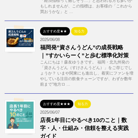
「経済指標って難しそう…」と思われる方も多いか
もしれませんが、この指標は、お客様の「これから
買おうかな」と ...
おすすめ度★★
知る力
2025/06/08
福岡発”資さんうどん”の成長戦略
｜”すかいらーく”と歩む標準化対策
こんにちは！森友ゆうきです。 福岡・北九州発の
「資さんうどん（すけさんうどん）」をご存じでし
ょうか？ いまや関東にも進出し、着実にファンを増
やしている注目の飲食チェーンですが、わずか数年
前まで“地方ロ ...
おすすめ度★★★
知る力
2025/06/07
店長1年目にやるべき10のこと｜数
字・人・仕組み・信頼を整える実践
ガイド