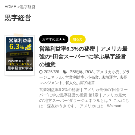
HOME
>
黒字経営
黒字経営
おすすめ度★★
知る力
営業利益率6.3%の秘密｜アメリカ最
強の“田舎スーパー”に学ぶ黒字経営
の極意
2025/6/6
PB戦略
,
ROA
,
アメリカ小売
,
ダラ
ージェネラル
,
営業利益率
,
小売業
,
店舗運営
,
店長
マネジメント
,
省人化
,
黒字経営
営業利益率6.3%の秘密｜アメリカ最強の“田舎スー
パー”に学ぶ黒字経営の極意 第1章｜アメリカ最大
の“地方スーパー”ダラージェネラルとは？ こんにち
は！森友ゆうきです。 アメリカには、Walmart ...