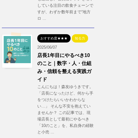
している注目の飲食チェーンで
すが、わずか数年前まで“地方
ロ ...
おすすめ度★★★
知る力
2025/06/07
店長1年目にやるべき10
のこと｜数字・人・仕組
み・信頼を整える実践ガ
イド
こんにちは！森友ゆうきです。
「店長になったけど、何から手
をつけたらいいかわからな
い…」 そんな不安を抱えてい
ませんか？ この記事では、現
場店長として最初にやるべき
「10のこと」を、私自身の経験
と小売 ...