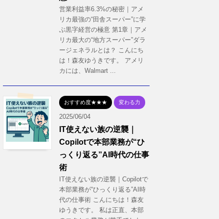
営業利益率6.3%の秘密｜アメ
リカ最強の“田舎スーパー”に学
ぶ黒字経営の極意 第1章｜アメ
リカ最大の“地方スーパー”ダラ
ージェネラルとは？ こんにち
は！森友ゆうきです。 アメリ
カには、Walmart ...
おすすめ度★★★
変わる力
2025/06/04
IT使えない族の逆襲｜
Copilotで本部業務が“ひ
っくり返る”AI時代の仕事
術
IT使えない族の逆襲｜Copilotで
本部業務が“ひっくり返る”AI時
代の仕事術 こんにちは！森友
ゆうきです。 私は正直、本部