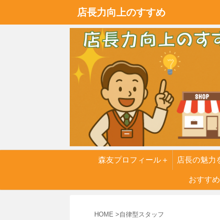
店長力向上のすすめ
森友プロフィール＋
店長の魅力
実話
おすすめ
６つの
HOME
>
自律型スタッフ