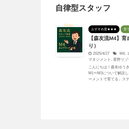
自律型スタッフ
おすすめ度★★★
育
【森友流M4】育
り）
2025/4/27
M4
,
マネジメント
,
星野リゾ
こんにちは！森友ゆうき
M1〜M3について解説
ーメントで育てる」ステー