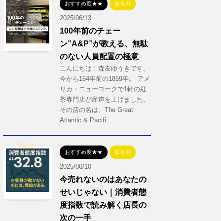
おすすめ度★★
知る力
2025/06/13
100年前のチェー
ン”A&P”が教える、無駄
のない人員配置の極意
こんにちは！森友ゆうきです。
今から164年前の1859年。 アメ
リカ・ニューヨークで1軒の紅
茶専門店が産声を上げました。
その店の名は、The Great
Atlantic & Pacifi ...
おすすめ度★★
知る力
2025/06/10
今売れないのはあなたの
せいじゃない｜消費者態
度指数で読み解く店長の
次の一手