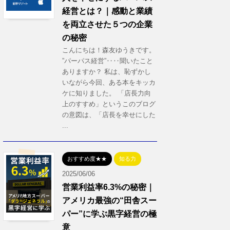
経営とは？｜感動と業績
を両立させた５つの企業
の秘密
こんにちは！森友ゆうきです。
”パーパス経営”‥‥聞いたこと
ありますか？ 私は、恥ずかし
いながら今回、ある本をキッカ
ケに知りました。 「店長力向
上のすすめ」というこのブログ
の意図は、「店長を幸せにした
...
おすすめ度★★
知る力
2025/06/06
営業利益率6.3%の秘密｜
アメリカ最強の“田舎スー
パー”に学ぶ黒字経営の極
意