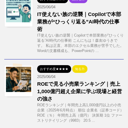
2025/06/04
IT使えない族の逆襲｜Copilotで本部
業務が“ひっくり返る”AI時代の仕事
術
IT使えない族の逆襲｜Copilotで本部業務が“ひっくり
返る”AI時代の仕事術 こんにちは！森友ゆうきで
す。 私は正直、本部のエクセル業務が苦手でした。
Wordの文書構成も、PowerPointの ...
おすすめ度★★★★
知る力
2025/06/04
ROEで見る小売業ランキング｜売上
1,000億円超え企業に学ぶ現場と経営
の強さ
ROEランキング｜年間売上高1,000億円以上の小売
企業（2025年6月時点） 順位 企業名（証券コード）
ROE（％） 年間売上高（億円） 決算期 1位 ファー
ストリテイリング（9983） 20.5 ...