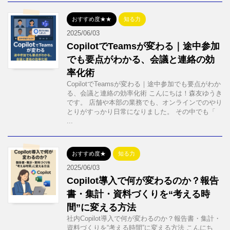
おすすめ度★★
知る力
2025/06/03
CopilotでTeamsが変わる｜途中参加
でも要点がわかる、会議と連絡の効
率化術
CopilotでTeamsが変わる｜途中参加でも要点がわか
る、会議と連絡の効率化術 こんにちは！森友ゆうき
です。 店舗や本部の業務でも、オンラインでのやり
とりがすっかり日常になりました。 その中でも「
...
おすすめ度★
知る力
2025/06/03
Copilot導入で何が変わるのか？報告
書・集計・資料づくりを“考える時
間”に変える方法
社内Copilot導入で何が変わるのか？報告書・集計・
資料づくりを“考える時間”に変える方法 こんにち