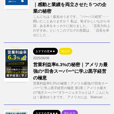
｜感動と業績を両立させた５つの企
業の秘密
こんにちは！森友ゆうきです。 ”パーパス経営”‥‥
聞いたことありますか？ 私は、恥ずかしいながら今
回、ある本をキッカケに知りました。 「店長力向上
のすすめ」というこのブログの意図は、「店長を幸
せにした ...
おすすめ度★★
知る力
2025/06/06
営業利益率6.3%の秘密｜アメリカ最
強の“田舎スーパー”に学ぶ黒字経営
の極意
営業利益率6.3%の秘密｜アメリカ最強の“田舎スー
パー”に学ぶ黒字経営の極意 第1章｜アメリカ最大
の“地方スーパー”ダラージェネラルとは？ こんにち
は！森友ゆうきです。 アメリカには、Walmart ...
おすすめ度★★★
変わる力