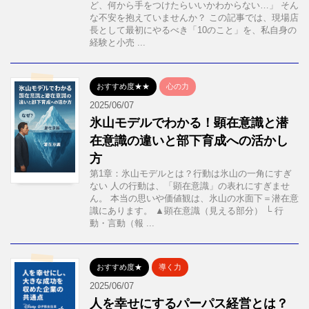
ど、何から手をつけたらいいかわからない…」 そん
な不安を抱えていませんか？ この記事では、現場店
長として最初にやるべき「10のこと」を、私自身の
経験と小売 ...
おすすめ度★★
心の力
2025/06/07
氷山モデルでわかる！顕在意識と潜
在意識の違いと部下育成への活かし
方
第1章：氷山モデルとは？行動は氷山の一角にすぎ
ない 人の行動は、「顕在意識」の表れにすぎませ
ん。 本当の思いや価値観は、氷山の水面下＝潜在意
識にあります。 ▲顕在意識（見える部分） └ 行
動・言動（報 ...
おすすめ度★
導く力
2025/06/07
人を幸せにするパーパス経営とは？