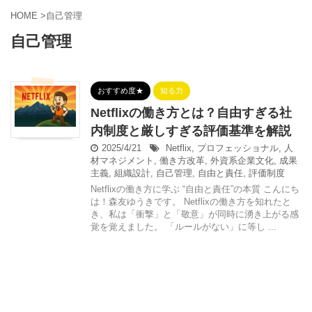
HOME
>
自己管理
自己管理
おすすめ度★
知る力
Netflixの働き方とは？自由すぎる社
内制度と厳しすぎる評価基準を解説
2025/4/21
Netflix
,
プロフェッショナル
,
人
材マネジメント
,
働き方改革
,
外資系企業文化
,
成果
主義
,
組織設計
,
自己管理
,
自由と責任
,
評価制度
Netflixの働き方に学ぶ “自由と責任”の本質 こんにち
は！森友ゆうきです。 Netflixの働き方を知れたと
き、私は「衝撃」と「敬意」が同時に湧き上がる感
覚を覚えました。 「ルールがない」に等し ...