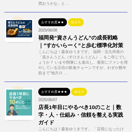
買おうかな」と ...
おすすめ度★★
知る力
2025/06/08
福岡発”資さんうどん”の成長戦略
｜”すかいらーく”と歩む標準化対策
こんにちは！森友ゆうきです。 福岡・北九州発の
「資さんうどん（すけさんうどん）」をご存じでし
ょうか？ いまや関東にも進出し、着実にファンを増
やしている注目の飲食チェーンですが、わずか数年
前まで“地方ロ ...
おすすめ度★★★
知る力
2025/06/07
店長1年目にやるべき10のこと｜数
字・人・仕組み・信頼を整える実践
ガイド
こんにちは！森友ゆうきです。 「店長になったけ