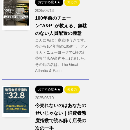
おすすめ度★★
知る力
2025/06/13
100年前のチェー
ン”A&P”が教える、無駄
のない人員配置の極意
こんにちは！森友ゆうきです。
今から164年前の1859年。 アメ
リカ・ニューヨークで1軒の紅
茶専門店が産声を上げました。
その店の名は、The Great
Atlantic & Pacifi ...
おすすめ度★★
知る力
2025/06/10
今売れないのはあなたの
せいじゃない｜消費者態
度指数で読み解く店長の
次の一手