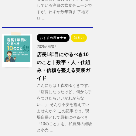
している注目の飲食チェーンで
すが、わずか数年前まで“地方
ロ ...
おすすめ度★★★
知る力
2025/06/07
店長1年目にやるべき10
のこと｜数字・人・仕組
み・信頼を整える実践ガ
イド
こんにちは！森友ゆうきです。
「店長になったけど、何から手
をつけたらいいかわからな
い…」 そんな不安を抱えてい
ませんか？ この記事では、現
場店長として最初にやるべき
「10のこと」を、私自身の経験
と小売 ...