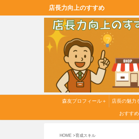
店長力向上のすすめ
森友プロフィール＋
店長の魅力
実話
おすすめ
６つの
HOME
>
育成スキル