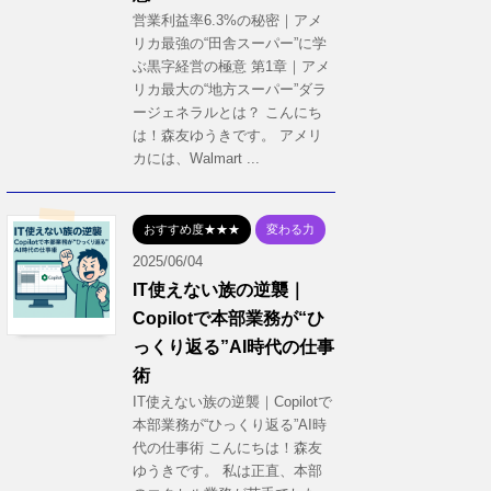
営業利益率6.3%の秘密｜アメ
リカ最強の“田舎スーパー”に学
ぶ黒字経営の極意 第1章｜アメ
リカ最大の“地方スーパー”ダラ
ージェネラルとは？ こんにち
は！森友ゆうきです。 アメリ
カには、Walmart ...
おすすめ度★★★
変わる力
2025/06/04
IT使えない族の逆襲｜
Copilotで本部業務が“ひ
っくり返る”AI時代の仕事
術
IT使えない族の逆襲｜Copilotで
本部業務が“ひっくり返る”AI時
代の仕事術 こんにちは！森友
ゆうきです。 私は正直、本部