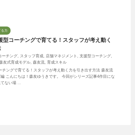
てる力
援型コーチングで育てる！スタッフが考え動く
法
コーチング
,
スタッフ育成
,
店舗マネジメント
,
支援型コーチング
,
森友式育成モデル
,
森友流
,
育成スキル
ーチングで育てる！スタッフが考え動く力を引き出す方法 森友流
ング編 こんにちは！森友ゆうきです。 今回がシリーズ記事4作目にな
ない場 ...