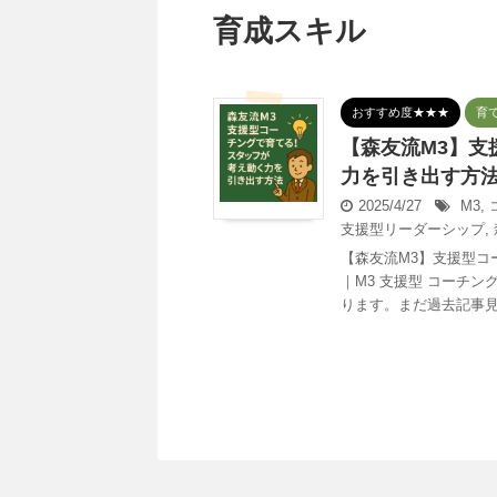
育成スキル
おすすめ度★★★
育
【森友流M3】支
力を引き出す方
2025/4/27
M3
,
支援型リーダーシップ
,
【森友流M3】支援型コ
｜M3 支援型 コーチ
ります。まだ過去記事見て