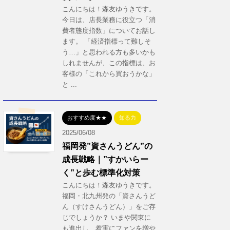
こんにちは！森友ゆうきです。
今日は、店長業務に役立つ「消
費者態度指数」についてお話し
ます。 「経済指標って難しそ
う…」と思われる方も多いかも
しれませんが、この指標は、お
客様の「これから買おうかな」
と ...
おすすめ度★★
知る力
2025/06/08
福岡発”資さんうどん”の
成長戦略｜”すかいらー
く”と歩む標準化対策
こんにちは！森友ゆうきです。
福岡・北九州発の「資さんうど
ん（すけさんうどん）」をご存
じでしょうか？ いまや関東に
も進出し、着実にファンを増や