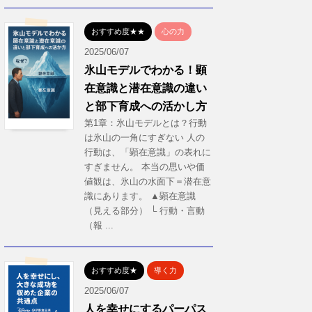
おすすめ度★★
心の力
2025/06/07
氷山モデルでわかる！顕
在意識と潜在意識の違い
と部下育成への活かし方
第1章：氷山モデルとは？行動
は氷山の一角にすぎない 人の
行動は、「顕在意識」の表れに
すぎません。 本当の思いや価
値観は、氷山の水面下＝潜在意
識にあります。 ▲顕在意識
（見える部分） └ 行動・言動
（報 ...
おすすめ度★
導く力
2025/06/07
人を幸せにするパーパス