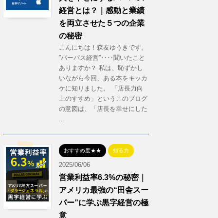
経営とは？｜感動と業績
を両立させた５つの企業
の秘密
こんにちは！森友ゆうきです。
”パーパス経営”‥‥聞いたこと
ありますか？ 私は、恥ずかし
いながら今回、ある本をキッカ
ケに知りました。 「店長力向
上のすすめ」というこのブログ
の意図は、「店長を幸せにした
...
おすすめ度★★
知る力
2025/06/06
営業利益率6.3%の秘密｜
アメリカ最強の“田舎スー
パー”に学ぶ黒字経営の極
意