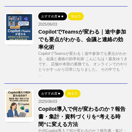
おすすめ度★★
知る力
2025/06/03
CopilotでTeamsが変わる｜途中参加
でも要点がわかる、会議と連絡の効
率化術
CopilotでTeamsが変わる｜途中参加でも要点がわか
る、会議と連絡の効率化術 こんにちは！森友ゆうき
です。 店舗や本部の業務でも、オンラインでのやり
とりがすっかり日常になりました。 その中でも「
...
おすすめ度★
知る力
2025/06/03
Copilot導入で何が変わるのか？報告
書・集計・資料づくりを“考える時
間”に変える方法
社内Copilot導入で何が変わるのか？報告書・集計・