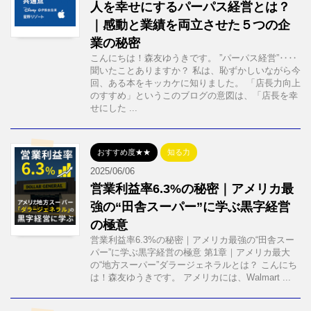
人を幸せにするパーパス経営とは？
｜感動と業績を両立させた５つの企
業の秘密
こんにちは！森友ゆうきです。 ”パーパス経営”‥‥
聞いたことありますか？ 私は、恥ずかしいながら今
回、ある本をキッカケに知りました。 「店長力向上
のすすめ」というこのブログの意図は、「店長を幸
せにした ...
おすすめ度★★
知る力
2025/06/06
営業利益率6.3%の秘密｜アメリカ最
強の“田舎スーパー”に学ぶ黒字経営
の極意
営業利益率6.3%の秘密｜アメリカ最強の“田舎スー
パー”に学ぶ黒字経営の極意 第1章｜アメリカ最大
の“地方スーパー”ダラージェネラルとは？ こんにち
は！森友ゆうきです。 アメリカには、Walmart ...