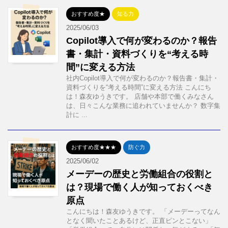
おすすめ度★
知る力
2025/06/03
Copilot導入で何が変わるのか？報告
書・集計・資料づくりを“考える時
間”に変える方法
社内Copilot導入で何が変わるのか？報告書・集計・
資料づくりを“考える時間”に変える方法 こんにち
は！森友ゆうきです。 店舗や本部で働くみなさん
は、日々こんな業務に追われていませんか？ 数字集
計に ...
おすすめ度★★★
防ぐ力
2025/06/02
メーデーの歴史と労働組合の役割と
は？現場で働く人が知っておくべき
原点
こんにちは！森友ゆうきです。 「メーデーってなん
となく聞いたことあるけど、正直ピンとこない」