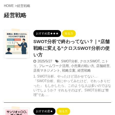
HOME
>
経営戦略
経営戦略
おすすめ度★★★
知る力
SWOT分析で終わってない？｜“店舗
戦略に変える”クロスSWOT分析の使
い方
2025/5/27
SWOT分析
,
クロスSWOT
,
ニト
リ
,
フレームワーク活用
,
小売業の戦い方
,
店舗経営
,
店長マネジメント
,
戦略立案
,
経営戦略
1. SWOT分析、やったけど活かせてない…
「SWOT分析、前にやってみたけど、それっきりだ
った」 もしかしたら、このような人は多いのではな
いでしょうか？ それもそのはず。SWOT分析は“整
理”であ ...
おすすめ度★
知る力