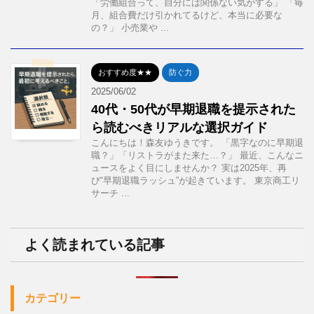
「労働組合って、自分には関係ない気がする」 「毎
月、組合費だけ引かれてるけど、本当に必要な
の？」 小売業や ...
おすすめ度★★
防ぐ力
2025/06/02
40代・50代が早期退職を提示された
ら読むべきリアルな選択ガイド
こんにちは！森友ゆうきです。 「黒字なのに早期退
職？」「リストラがまた来た…？」 最近、こんなニ
ュースをよく目にしませんか？ 実は2025年、再
び“早期退職ラッシュ”が起きています。 東京商工リ
サーチ ...
よく読まれている記事
カテゴリー