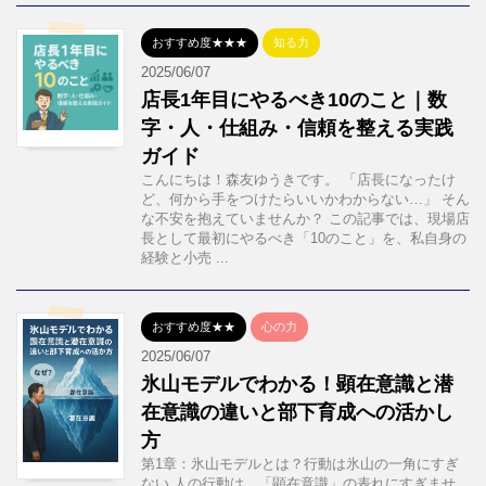
おすすめ度★★★
知る力
2025/06/07
店長1年目にやるべき10のこと｜数
字・人・仕組み・信頼を整える実践
ガイド
こんにちは！森友ゆうきです。 「店長になったけ
ど、何から手をつけたらいいかわからない…」 そん
な不安を抱えていませんか？ この記事では、現場店
長として最初にやるべき「10のこと」を、私自身の
経験と小売 ...
おすすめ度★★
心の力
2025/06/07
氷山モデルでわかる！顕在意識と潜
在意識の違いと部下育成への活かし
方
第1章：氷山モデルとは？行動は氷山の一角にすぎ
ない 人の行動は、「顕在意識」の表れにすぎませ