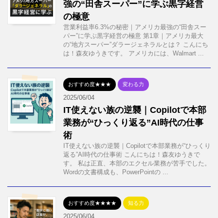
強の“田舎スーパー”に学ぶ黒字経営
の極意
営業利益率6.3%の秘密｜アメリカ最強の“田舎スー
パー”に学ぶ黒字経営の極意 第1章｜アメリカ最大
の“地方スーパー”ダラージェネラルとは？ こんにち
は！森友ゆうきです。 アメリカには、Walmart ...
おすすめ度★★★
変わる力
2025/06/04
IT使えない族の逆襲｜Copilotで本部
業務が“ひっくり返る”AI時代の仕事
術
IT使えない族の逆襲｜Copilotで本部業務が“ひっくり
返る”AI時代の仕事術 こんにちは！森友ゆうきで
す。 私は正直、本部のエクセル業務が苦手でした。
Wordの文書構成も、PowerPointの ...
おすすめ度★★★★
知る力
2025/06/04