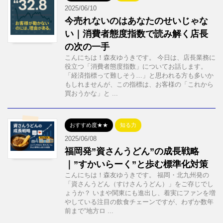
2025/06/10
今売れないのはあなたのせいじゃな
い｜消費者態度指数で読み解く店長
の次の一手
こんにちは！森友ゆうきです。 今日は、店長業務に
役立つ「消費者態度指数」についてお話します。
「経済指標って難しそう…」と思われる方も多いか
もしれませんが、この指標は、お客様の「これから
買おうかな」と ...
おすすめ度★★
知る力
2025/06/08
福岡発”資さんうどん”の成長戦略
｜”すかいらーく”と歩む標準化対策
こんにちは！森友ゆうきです。 福岡・北九州発の
「資さんうどん（すけさんうどん）」をご存じでし
ょうか？ いまや関東にも進出し、着実にファンを増
やしている注目の飲食チェーンですが、わずか数年
前まで“地方ロ ...