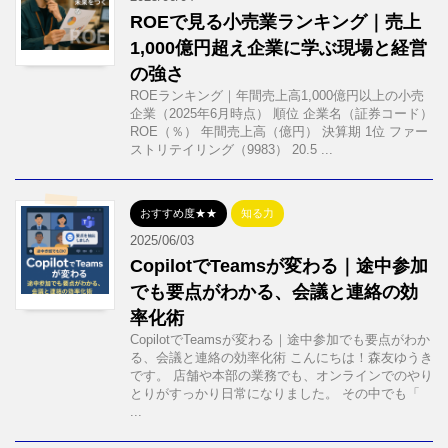
ROEで見る小売業ランキング｜売上
1,000億円超え企業に学ぶ現場と経営
の強さ
ROEランキング｜年間売上高1,000億円以上の小売
企業（2025年6月時点） 順位 企業名（証券コード）
ROE（％） 年間売上高（億円） 決算期 1位 ファー
ストリテイリング（9983） 20.5 ...
おすすめ度★★
知る力
2025/06/03
CopilotでTeamsが変わる｜途中参加
でも要点がわかる、会議と連絡の効
率化術
CopilotでTeamsが変わる｜途中参加でも要点がわか
る、会議と連絡の効率化術 こんにちは！森友ゆうき
です。 店舗や本部の業務でも、オンラインでのやり
とりがすっかり日常になりました。 その中でも「
...