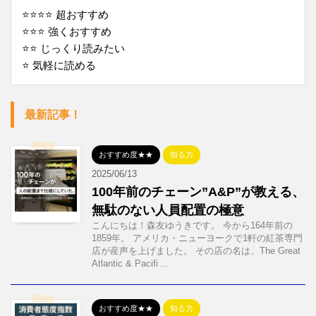
⭐️⭐️⭐️⭐️ 超おすすめ
⭐️⭐️⭐️ 強くおすすめ
⭐️⭐️ じっくり読みたい
⭐️ 気軽に読める
最新記事！
おすすめ度★★
知る力
2025/06/13
100年前のチェーン”A&P”が教える、
無駄のない人員配置の極意
こんにちは！森友ゆうきです。 今から164年前の
1859年。 アメリカ・ニューヨークで1軒の紅茶専門
店が産声を上げました。 その店の名は、The Great
Atlantic & Pacifi ...
おすすめ度★★
知る力