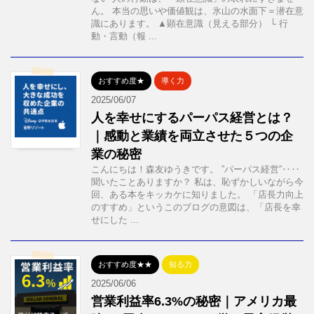
ん。 本当の思いや価値観は、氷山の水面下＝潜在意
識にあります。 ▲顕在意識（見える部分） └ 行
動・言動（報 ...
おすすめ度★
導く力
2025/06/07
人を幸せにするパーパス経営とは？
｜感動と業績を両立させた５つの企
業の秘密
こんにちは！森友ゆうきです。 ”パーパス経営”‥‥
聞いたことありますか？ 私は、恥ずかしいながら今
回、ある本をキッカケに知りました。 「店長力向上
のすすめ」というこのブログの意図は、「店長を幸
せにした ...
おすすめ度★★
知る力
2025/06/06
営業利益率6.3%の秘密｜アメリカ最