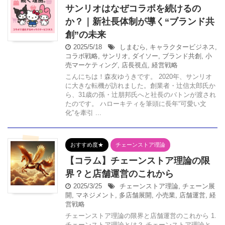
サンリオはなぜコラボを続けるの
か？｜新社長体制が導く“ブランド共
創”の未来
2025/5/18
しまむら
,
キャラクタービジネス
,
コラボ戦略
,
サンリオ
,
ダイソー
,
ブランド共創
,
小
売マーケティング
,
店長視点
,
経営戦略
こんにちは！森友ゆうきです。 2020年、サンリオ
に大きな転機が訪れました。創業者・辻信太郎氏か
ら、31歳の孫・辻朋邦氏へと社長のバトンが渡され
たのです。 ハローキティを筆頭に長年“可愛い文
化”を牽引 ...
おすすめ度★
チェーンストア理論
【コラム】チェーンストア理論の限
界？と店舗運営のこれから
2025/3/25
チェーンストア理論
,
チェーン展
開
,
マネジメント
,
多店舗展開
,
小売業
,
店舗運営
,
経
営戦略
チェーンストア理論の限界と店舗運営のこれから 1.
チェーンストア理論とは？ チェーンストア理論と