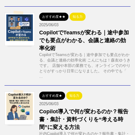
おすすめ度★★
知る力
2025/06/03
CopilotでTeamsが変わる｜途中参加
でも要点がわかる、会議と連絡の効
率化術
CopilotでTeamsが変わる｜途中参加でも要点がわか
る、会議と連絡の効率化術 こんにちは！森友ゆうき
です。 店舗や本部の業務でも、オンラインでのやり
とりがすっかり日常になりました。 その中でも「
...
おすすめ度★
知る力
2025/06/03
Copilot導入で何が変わるのか？報告
書・集計・資料づくりを“考える時
間”に変える方法
社内Copilot導入で何が変わるのか？報告書・集計・