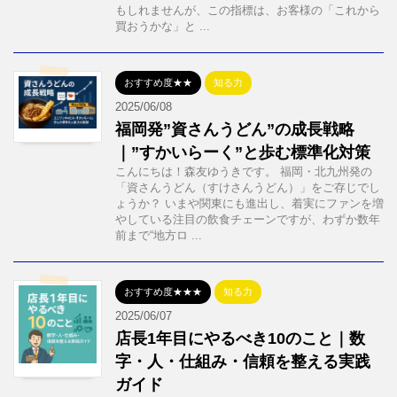
もしれませんが、この指標は、お客様の「これから
買おうかな」と ...
おすすめ度★★
知る力
2025/06/08
福岡発”資さんうどん”の成長戦略
｜”すかいらーく”と歩む標準化対策
こんにちは！森友ゆうきです。 福岡・北九州発の
「資さんうどん（すけさんうどん）」をご存じでし
ょうか？ いまや関東にも進出し、着実にファンを増
やしている注目の飲食チェーンですが、わずか数年
前まで“地方ロ ...
おすすめ度★★★
知る力
2025/06/07
店長1年目にやるべき10のこと｜数
字・人・仕組み・信頼を整える実践
ガイド