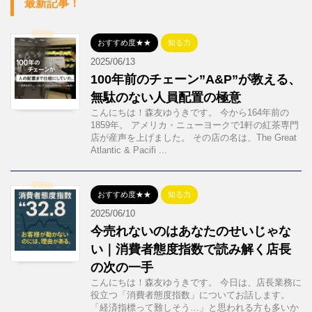
最新記事！
おすすめ度★★
知る力
2025/06/13
100年前のチェーン”A&P”が教える、
無駄のない人員配置の極意
こんにちは！森友ゆうきです。 今から164年前の
1859年。 アメリカ・ニューヨークで1軒の紅茶専門
店が産声を上げました。 その店の名は、The Great
Atlantic & Pacifi ...
おすすめ度★★
知る力
2025/06/10
今売れないのはあなたのせいじゃな
い｜消費者態度指数で読み解く店長
の次の一手
こんにちは！森友ゆうきです。 今日は、店長業務に
役立つ「消費者態度指数」についてお話します。
「経済指標って難しそう…」と思われる方も多いか