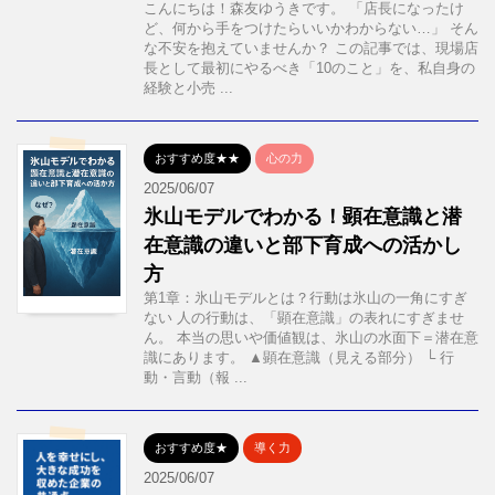
こんにちは！森友ゆうきです。 「店長になったけ
ど、何から手をつけたらいいかわからない…」 そん
な不安を抱えていませんか？ この記事では、現場店
長として最初にやるべき「10のこと」を、私自身の
経験と小売 ...
おすすめ度★★
心の力
2025/06/07
氷山モデルでわかる！顕在意識と潜
在意識の違いと部下育成への活かし
方
第1章：氷山モデルとは？行動は氷山の一角にすぎ
ない 人の行動は、「顕在意識」の表れにすぎませ
ん。 本当の思いや価値観は、氷山の水面下＝潜在意
識にあります。 ▲顕在意識（見える部分） └ 行
動・言動（報 ...
おすすめ度★
導く力
2025/06/07