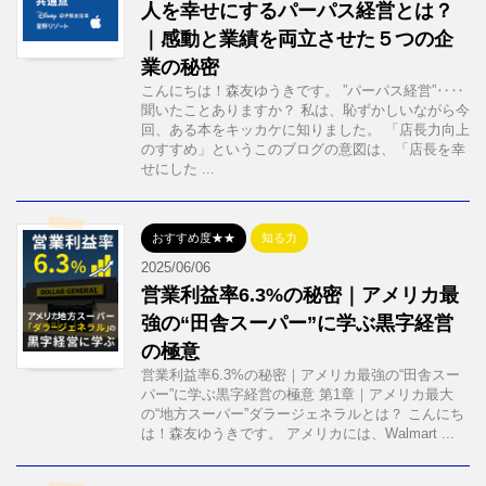
人を幸せにするパーパス経営とは？
｜感動と業績を両立させた５つの企
業の秘密
こんにちは！森友ゆうきです。 ”パーパス経営”‥‥
聞いたことありますか？ 私は、恥ずかしいながら今
回、ある本をキッカケに知りました。 「店長力向上
のすすめ」というこのブログの意図は、「店長を幸
せにした ...
おすすめ度★★
知る力
2025/06/06
営業利益率6.3%の秘密｜アメリカ最
強の“田舎スーパー”に学ぶ黒字経営
の極意
営業利益率6.3%の秘密｜アメリカ最強の“田舎スー
パー”に学ぶ黒字経営の極意 第1章｜アメリカ最大
の“地方スーパー”ダラージェネラルとは？ こんにち
は！森友ゆうきです。 アメリカには、Walmart ...