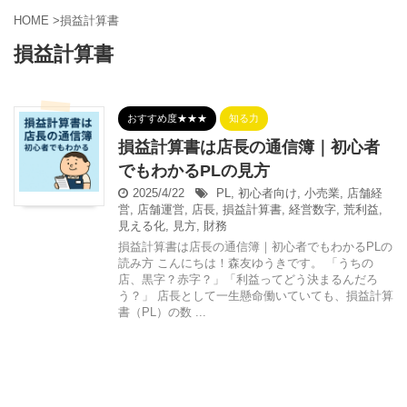
HOME
>
損益計算書
損益計算書
おすすめ度★★★
知る力
損益計算書は店長の通信簿｜初心者
でもわかるPLの見方
2025/4/22
PL
,
初心者向け
,
小売業
,
店舗経
営
,
店舗運営
,
店長
,
損益計算書
,
経営数字
,
荒利益
,
見える化
,
見方
,
財務
損益計算書は店長の通信簿｜初心者でもわかるPLの
読み方 こんにちは！森友ゆうきです。 「うちの
店、黒字？赤字？」「利益ってどう決まるんだろ
う？」 店長として一生懸命働いていても、損益計算
書（PL）の数 ...