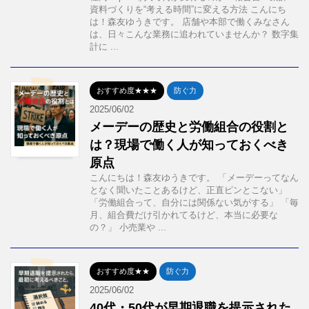
資料づくりを“考える時間”に変える方法 こんにち
は！森友ゆうきです。 店舗や本部で働くみなさん
は、日々こんな業務に追われていませんか？ 数字集
計に ...
おすすめ度★★★
防ぐ力
2025/06/02
メーデーの歴史と労働組合の役割と
は？現場で働く人が知っておくべき
原点
こんにちは！森友ゆうきです。 「メーデーってなん
となく聞いたことあるけど、正直ピンとこない」
「労働組合って、自分には関係ない気がする」 「毎
月、組合費だけ引かれてるけど、本当に必要な
の？」 小売業や ...
おすすめ度★★
防ぐ力
2025/06/02
40代・50代が早期退職を提示された