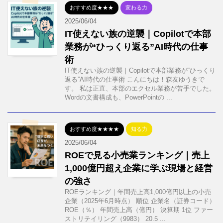
おすすめ度★★★
変わる力
2025/06/04
IT使えない族の逆襲｜Copilotで本部
業務が“ひっくり返る”AI時代の仕事
術
IT使えない族の逆襲｜Copilotで本部業務が“ひっくり
返る”AI時代の仕事術 こんにちは！森友ゆうきで
す。 私は正直、本部のエクセル業務が苦手でした。
Wordの文書構成も、PowerPointの ...
おすすめ度★★★★
知る力
2025/06/04
ROEで見る小売業ランキング｜売上
1,000億円超え企業に学ぶ現場と経営
の強さ
ROEランキング｜年間売上高1,000億円以上の小売
企業（2025年6月時点） 順位 企業名（証券コード）
ROE（％） 年間売上高（億円） 決算期 1位 ファー
ストリテイリング（9983） 20.5 ...