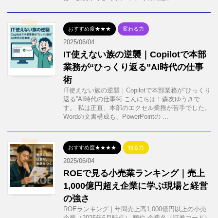
おすすめ度★★★
変わる力
2025/06/04
IT使えない族の逆襲｜Copilotで本部
業務が“ひっくり返る”AI時代の仕事
術
IT使えない族の逆襲｜Copilotで本部業務が“ひっくり
返る”AI時代の仕事術 こんにちは！森友ゆうきで
す。 私は正直、本部のエクセル業務が苦手でした。
Wordの文書構成も、PowerPointの ...
おすすめ度★★★★
知る力
2025/06/04
ROEで見る小売業ランキング｜売上
1,000億円超え企業に学ぶ現場と経営
の強さ
ROEランキング｜年間売上高1,000億円以上の小売
企業（2025年6月時点） 順位 企業名（証券コード）