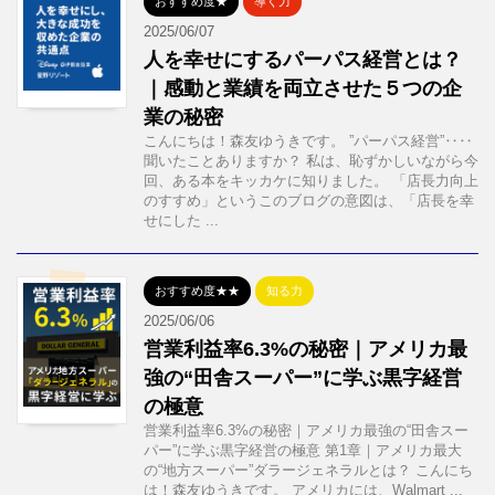
おすすめ度★
導く力
2025/06/07
人を幸せにするパーパス経営とは？
｜感動と業績を両立させた５つの企
業の秘密
こんにちは！森友ゆうきです。 ”パーパス経営”‥‥
聞いたことありますか？ 私は、恥ずかしいながら今
回、ある本をキッカケに知りました。 「店長力向上
のすすめ」というこのブログの意図は、「店長を幸
せにした ...
おすすめ度★★
知る力
2025/06/06
営業利益率6.3%の秘密｜アメリカ最
強の“田舎スーパー”に学ぶ黒字経営
の極意
営業利益率6.3%の秘密｜アメリカ最強の“田舎スー
パー”に学ぶ黒字経営の極意 第1章｜アメリカ最大
の“地方スーパー”ダラージェネラルとは？ こんにち
は！森友ゆうきです。 アメリカには、Walmart ...