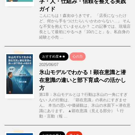
字・人・仕組み・信頼を整える実践
ガイド
こんにちは！森友ゆうきです。 「店長になったけ
ど、何から手をつけたらいいかわからない…」 そん
な不安を抱えていませんか？ この記事では、現場店
長として最初にやるべき「10のこと」を、私自身の
経験と小売 ...
おすすめ度★★
心の力
2025/06/07
氷山モデルでわかる！顕在意識と潜
在意識の違いと部下育成への活かし
方
第1章：氷山モデルとは？行動は氷山の一角にすぎ
ない 人の行動は、「顕在意識」の表れにすぎませ
ん。 本当の思いや価値観は、氷山の水面下＝潜在意
識にあります。 ▲顕在意識（見える部分） └ 行
動・言動（報 ...