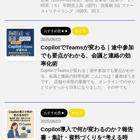
ROE（％） 年間売上高（億円） 決算期 1位 ファー
ストリテイリング（9983） 20.5 ...
おすすめ度★★
知る力
2025/06/03
CopilotでTeamsが変わる｜途中参加
でも要点がわかる、会議と連絡の効
率化術
CopilotでTeamsが変わる｜途中参加でも要点がわか
る、会議と連絡の効率化術 こんにちは！森友ゆうき
です。 店舗や本部の業務でも、オンラインでのやり
とりがすっかり日常になりました。 その中でも「
...
おすすめ度★
知る力
2025/06/03
Copilot導入で何が変わるのか？報告
書・集計・資料づくりを“考える時