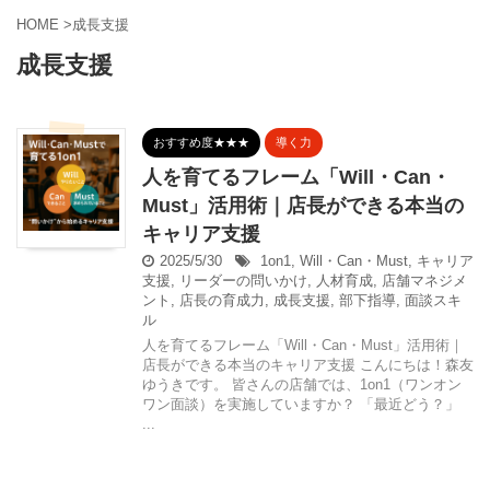
HOME
>
成長支援
成長支援
おすすめ度★★★
導く力
人を育てるフレーム「Will・Can・
Must」活用術｜店長ができる本当の
キャリア支援
2025/5/30
1on1
,
Will・Can・Must
,
キャリア
支援
,
リーダーの問いかけ
,
人材育成
,
店舗マネジメ
ント
,
店長の育成力
,
成長支援
,
部下指導
,
面談スキ
ル
人を育てるフレーム「Will・Can・Must」活用術｜
店長ができる本当のキャリア支援 こんにちは！森友
ゆうきです。 皆さんの店舗では、1on1（ワンオン
ワン面談）を実施していますか？ 「最近どう？」
...