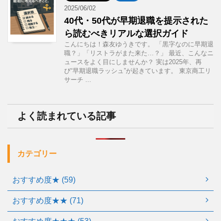
2025/06/02
40代・50代が早期退職を提示された
ら読むべきリアルな選択ガイド
こんにちは！森友ゆうきです。 「黒字なのに早期退
職？」「リストラがまた来た…？」 最近、こんなニ
ュースをよく目にしませんか？ 実は2025年、再
び“早期退職ラッシュ”が起きています。 東京商工リ
サーチ ...
よく読まれている記事
カテゴリー
おすすめ度★ (59)
おすすめ度★★ (71)