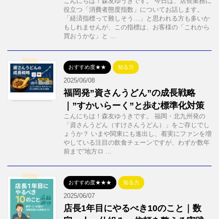
こんにちは！森友ゆうきです。 今日は、店長業務に
役立つ「消費者態度指数」についてお話します。
「経済指標って難しそう…」と思われる方も多いか
もしれませんが、この指標は、お客様の「これから
買おうかな」と ...
おすすめ度★★
知る力
2025/06/08
福岡発”資さんうどん”の成長戦略
｜”すかいらーく”と歩む標準化対策
こんにちは！森友ゆうきです。 福岡・北九州発の
「資さんうどん（すけさんうどん）」をご存じでし
ょうか？ いまや関東にも進出し、着実にファンを増
やしている注目の飲食チェーンですが、わずか数年
前まで“地方ロ ...
おすすめ度★★★
知る力
2025/06/07
店長1年目にやるべき10のこと｜数