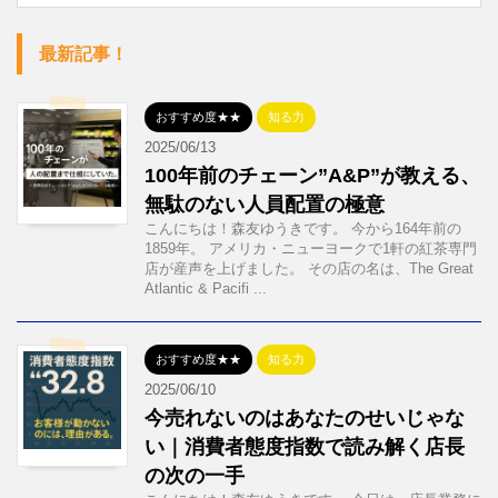
最新記事！
おすすめ度★★
知る力
2025/06/13
100年前のチェーン”A&P”が教える、
無駄のない人員配置の極意
こんにちは！森友ゆうきです。 今から164年前の
1859年。 アメリカ・ニューヨークで1軒の紅茶専門
店が産声を上げました。 その店の名は、The Great
Atlantic & Pacifi ...
おすすめ度★★
知る力
2025/06/10
今売れないのはあなたのせいじゃな
い｜消費者態度指数で読み解く店長
の次の一手