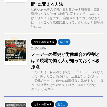
間”に変える方法
社内Copilot導入で何が変わるのか？報告書・集計・
資料づくりを“考える時間”に変える方法 こんにち
は！森友ゆうきです。 店舗や本部で働くみなさん
は、日々こんな業務に追われていませんか？ 数字集
計に ...
おすすめ度★★★
防ぐ力
2025/06/02
メーデーの歴史と労働組合の役割と
は？現場で働く人が知っておくべき
原点
こんにちは！森友ゆうきです。 「メーデーってなん
となく聞いたことあるけど、正直ピンとこない」
「労働組合って、自分には関係ない気がする」 「毎
月、組合費だけ引かれてるけど、本当に必要な
の？」 小売業や ...
おすすめ度★★
防ぐ力