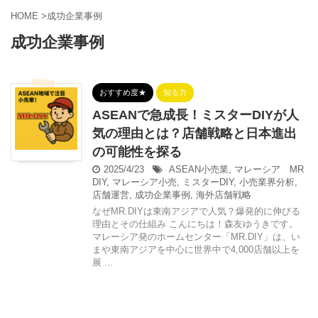
HOME
>
成功企業事例
成功企業事例
おすすめ度★
知る力
ASEANで急成長！ミスターDIYが人
気の理由とは？店舗戦略と日本進出
の可能性を探る
2025/4/23
ASEAN小売業
,
マレーシア MR
DIY
,
マレーシア小売
,
ミスターDIY
,
小売業界分析
,
店舗運営
,
成功企業事例
,
海外店舗戦略
なぜMR.DIYは東南アジアで人気？爆発的に伸びる
理由とその仕組み こんにちは！森友ゆうきです。
マレーシア発のホームセンター「MR.DIY」は、い
まや東南アジアを中心に世界中で4,000店舗以上を
展 ...