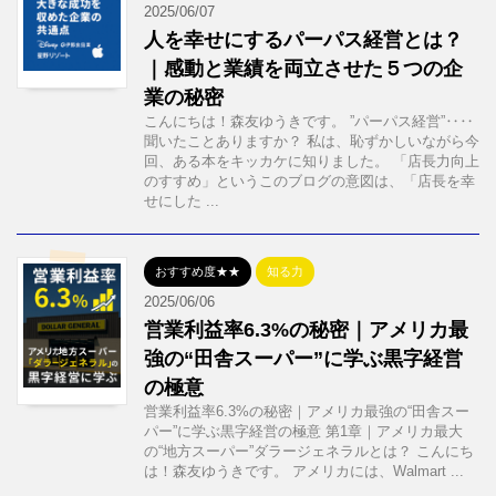
2025/06/07
人を幸せにするパーパス経営とは？
｜感動と業績を両立させた５つの企
業の秘密
こんにちは！森友ゆうきです。 ”パーパス経営”‥‥
聞いたことありますか？ 私は、恥ずかしいながら今
回、ある本をキッカケに知りました。 「店長力向上
のすすめ」というこのブログの意図は、「店長を幸
せにした ...
おすすめ度★★
知る力
2025/06/06
営業利益率6.3%の秘密｜アメリカ最
強の“田舎スーパー”に学ぶ黒字経営
の極意
営業利益率6.3%の秘密｜アメリカ最強の“田舎スー
パー”に学ぶ黒字経営の極意 第1章｜アメリカ最大
の“地方スーパー”ダラージェネラルとは？ こんにち
は！森友ゆうきです。 アメリカには、Walmart ...