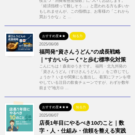
役立つ「消費者態度指数」についてお話します。
「経済指標って難しそう…」と思われる方も多いか
もしれませんが、この指標は、お客様の「これから
買おうかな」と ...
おすすめ度★★
知る力
2025/06/08
福岡発”資さんうどん”の成長戦略
｜”すかいらーく”と歩む標準化対策
こんにちは！森友ゆうきです。 福岡・北九州発の
「資さんうどん（すけさんうどん）」をご存じでし
ょうか？ いまや関東にも進出し、着実にファンを増
やしている注目の飲食チェーンですが、わずか数年
前まで“地方ロ ...
おすすめ度★★★
知る力
2025/06/07
店長1年目にやるべき10のこと｜数
字・人・仕組み・信頼を整える実践