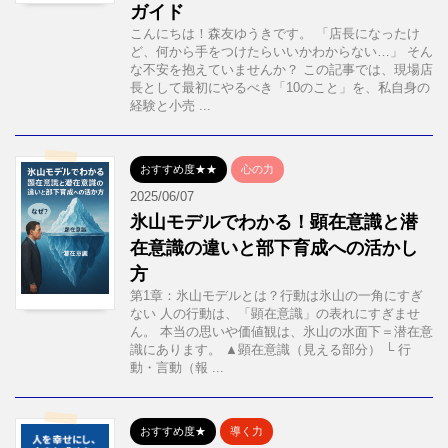
ガイド
こんにちは！森友ゆうきです。 「店長になったけ
ど、何から手をつけたらいいかわからない…」 そん
な不安を抱えていませんか？ この記事では、現場店
長として最初にやるべき「10のこと」を、私自身の
経験と小売 ...
おすすめ度★★
心の力
2025/06/07
氷山モデルでわかる！顕在意識と潜
在意識の違いと部下育成への活かし
方
第1章：氷山モデルとは？行動は氷山の一角にすぎ
ない 人の行動は、「顕在意識」の表れにすぎませ
ん。 本当の思いや価値観は、氷山の水面下＝潜在意
識にあります。 ▲顕在意識（見える部分） └ 行
動・言動（報 ...
おすすめ度★
導く力