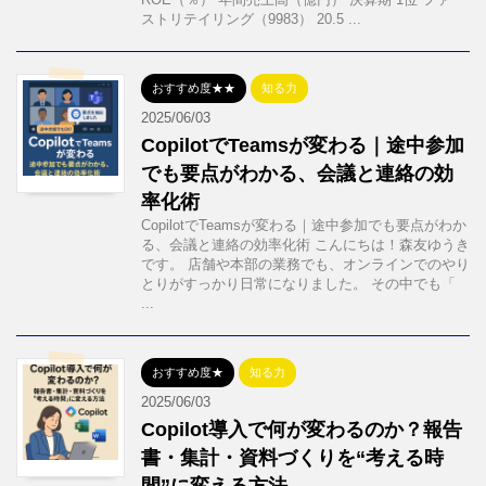
ストリテイリング（9983） 20.5 ...
おすすめ度★★
知る力
2025/06/03
CopilotでTeamsが変わる｜途中参加
でも要点がわかる、会議と連絡の効
率化術
CopilotでTeamsが変わる｜途中参加でも要点がわか
る、会議と連絡の効率化術 こんにちは！森友ゆうき
です。 店舗や本部の業務でも、オンラインでのやり
とりがすっかり日常になりました。 その中でも「
...
おすすめ度★
知る力
2025/06/03
Copilot導入で何が変わるのか？報告
書・集計・資料づくりを“考える時