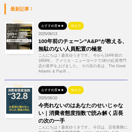
最新記事！
おすすめ度★★
知る力
2025/06/13
100年前のチェーン”A&P”が教える、
無駄のない人員配置の極意
こんにちは！森友ゆうきです。 今から164年前の
1859年。 アメリカ・ニューヨークで1軒の紅茶専門
店が産声を上げました。 その店の名は、The Great
Atlantic & Pacifi ...
おすすめ度★★
知る力
2025/06/10
今売れないのはあなたのせいじゃな
い｜消費者態度指数で読み解く店長
の次の一手
こんにちは！森友ゆうきです。 今日は、店長業務に