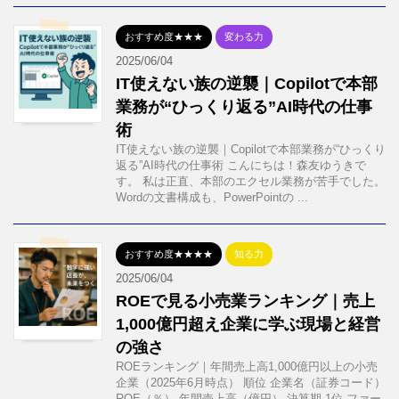
おすすめ度★★★
変わる力
2025/06/04
IT使えない族の逆襲｜Copilotで本部
業務が“ひっくり返る”AI時代の仕事
術
IT使えない族の逆襲｜Copilotで本部業務が“ひっくり
返る”AI時代の仕事術 こんにちは！森友ゆうきで
す。 私は正直、本部のエクセル業務が苦手でした。
Wordの文書構成も、PowerPointの ...
おすすめ度★★★★
知る力
2025/06/04
ROEで見る小売業ランキング｜売上
1,000億円超え企業に学ぶ現場と経営
の強さ
ROEランキング｜年間売上高1,000億円以上の小売
企業（2025年6月時点） 順位 企業名（証券コード）
ROE（％） 年間売上高（億円） 決算期 1位 ファー