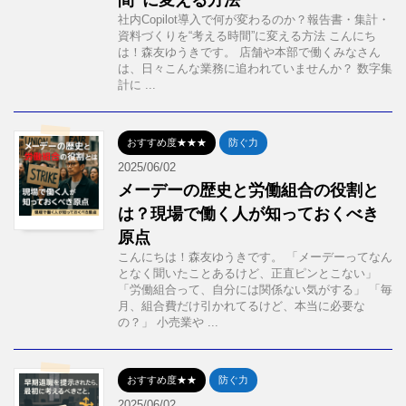
間”に変える方法
社内Copilot導入で何が変わるのか？報告書・集計・
資料づくりを“考える時間”に変える方法 こんにち
は！森友ゆうきです。 店舗や本部で働くみなさん
は、日々こんな業務に追われていませんか？ 数字集
計に ...
おすすめ度★★★
防ぐ力
2025/06/02
メーデーの歴史と労働組合の役割と
は？現場で働く人が知っておくべき
原点
こんにちは！森友ゆうきです。 「メーデーってなん
となく聞いたことあるけど、正直ピンとこない」
「労働組合って、自分には関係ない気がする」 「毎
月、組合費だけ引かれてるけど、本当に必要な
の？」 小売業や ...
おすすめ度★★
防ぐ力
2025/06/02