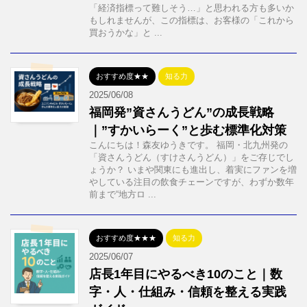
「経済指標って難しそう…」と思われる方も多いか
もしれませんが、この指標は、お客様の「これから
買おうかな」と ...
おすすめ度★★
知る力
2025/06/08
福岡発”資さんうどん”の成長戦略
｜”すかいらーく”と歩む標準化対策
こんにちは！森友ゆうきです。 福岡・北九州発の
「資さんうどん（すけさんうどん）」をご存じでし
ょうか？ いまや関東にも進出し、着実にファンを増
やしている注目の飲食チェーンですが、わずか数年
前まで“地方ロ ...
おすすめ度★★★
知る力
2025/06/07
店長1年目にやるべき10のこと｜数
字・人・仕組み・信頼を整える実践