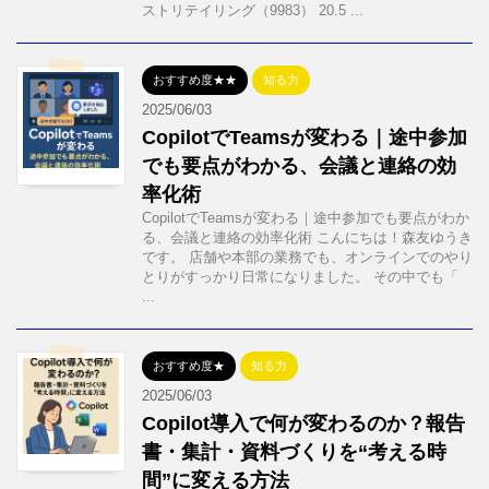
ストリテイリング（9983） 20.5 ...
おすすめ度★★
知る力
2025/06/03
CopilotでTeamsが変わる｜途中参加
でも要点がわかる、会議と連絡の効
率化術
CopilotでTeamsが変わる｜途中参加でも要点がわか
る、会議と連絡の効率化術 こんにちは！森友ゆうき
です。 店舗や本部の業務でも、オンラインでのやり
とりがすっかり日常になりました。 その中でも「
...
おすすめ度★
知る力
2025/06/03
Copilot導入で何が変わるのか？報告
書・集計・資料づくりを“考える時
間”に変える方法