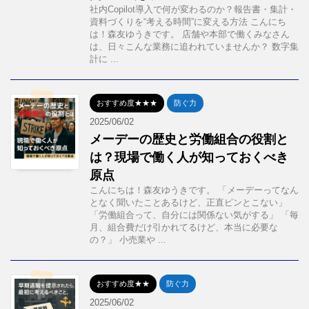
社内Copilot導入で何が変わるのか？報告書・集計・
資料づくりを“考える時間”に変える方法 こんにち
は！森友ゆうきです。 店舗や本部で働くみなさん
は、日々こんな業務に追われていませんか？ 数字集
計に ...
おすすめ度★★★
防ぐ力
2025/06/02
メーデーの歴史と労働組合の役割と
は？現場で働く人が知っておくべき
原点
こんにちは！森友ゆうきです。 「メーデーってなん
となく聞いたことあるけど、正直ピンとこない」
「労働組合って、自分には関係ない気がする」 「毎
月、組合費だけ引かれてるけど、本当に必要な
の？」 小売業や ...
おすすめ度★★
防ぐ力
2025/06/02