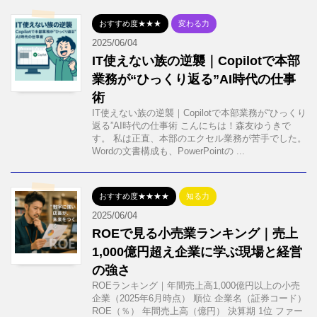
おすすめ度★★★
変わる力
2025/06/04
IT使えない族の逆襲｜Copilotで本部
業務が“ひっくり返る”AI時代の仕事
術
IT使えない族の逆襲｜Copilotで本部業務が“ひっくり
返る”AI時代の仕事術 こんにちは！森友ゆうきで
す。 私は正直、本部のエクセル業務が苦手でした。
Wordの文書構成も、PowerPointの ...
おすすめ度★★★★
知る力
2025/06/04
ROEで見る小売業ランキング｜売上
1,000億円超え企業に学ぶ現場と経営
の強さ
ROEランキング｜年間売上高1,000億円以上の小売
企業（2025年6月時点） 順位 企業名（証券コード）
ROE（％） 年間売上高（億円） 決算期 1位 ファー