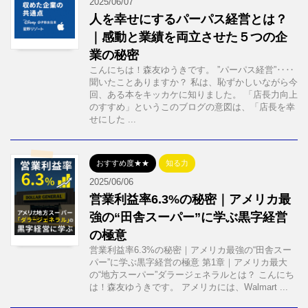
2025/06/07
人を幸せにするパーパス経営とは？
｜感動と業績を両立させた５つの企
業の秘密
こんにちは！森友ゆうきです。 ”パーパス経営”‥‥
聞いたことありますか？ 私は、恥ずかしいながら今
回、ある本をキッカケに知りました。 「店長力向上
のすすめ」というこのブログの意図は、「店長を幸
せにした ...
おすすめ度★★
知る力
2025/06/06
営業利益率6.3%の秘密｜アメリカ最
強の“田舎スーパー”に学ぶ黒字経営
の極意
営業利益率6.3%の秘密｜アメリカ最強の“田舎スー
パー”に学ぶ黒字経営の極意 第1章｜アメリカ最大
の“地方スーパー”ダラージェネラルとは？ こんにち
は！森友ゆうきです。 アメリカには、Walmart ...