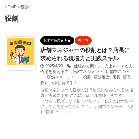
HOME
>
役割
役割
おすすめ度★★★
導く力
店舗マネジャーの役割とは？店長に
求められる現場力と実践スキル
2025/4/23
仕組みで回す力
,
売上をつくる力
,
売場を整える力
,
小売マネジメント
,
店舗マネジャ
ー
,
店舗マネージャー 役割
,
店舗運営
,
店長
,
店長
教育
,
役割
,
育てる力
店舗マネジャーの役割とは？店長に求められる現場
力と実践スキル こんにちは！森友ゆうきです。
「なんで私ばっかり忙しいの？」「伝えたはずなの
に、なんでやってないの？」 店舗マネジャー、つま
り“店長”とし ...