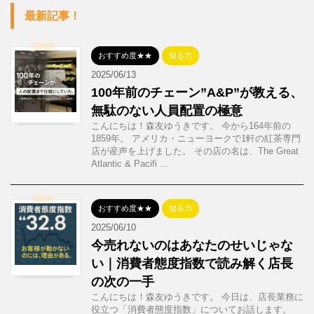
最新記事！
おすすめ度★★
知る力
2025/06/13
100年前のチェーン”A&P”が教える、
無駄のない人員配置の極意
こんにちは！森友ゆうきです。 今から164年前の
1859年。 アメリカ・ニューヨークで1軒の紅茶専門
店が産声を上げました。 その店の名は、The Great
Atlantic & Pacifi ...
おすすめ度★★
知る力
2025/06/10
今売れないのはあなたのせいじゃな
い｜消費者態度指数で読み解く店長
の次の一手
こんにちは！森友ゆうきです。 今日は、店長業務に
役立つ「消費者態度指数」についてお話します。