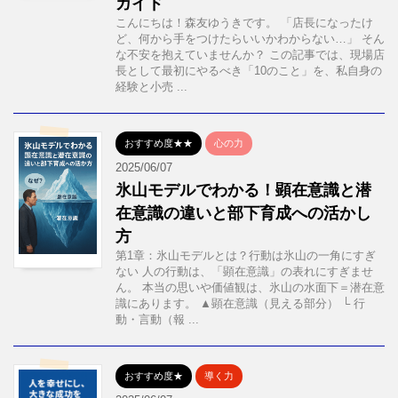
ガイド
こんにちは！森友ゆうきです。 「店長になったけ
ど、何から手をつけたらいいかわからない…」 そん
な不安を抱えていませんか？ この記事では、現場店
長として最初にやるべき「10のこと」を、私自身の
経験と小売 ...
おすすめ度★★
心の力
2025/06/07
氷山モデルでわかる！顕在意識と潜
在意識の違いと部下育成への活かし
方
第1章：氷山モデルとは？行動は氷山の一角にすぎ
ない 人の行動は、「顕在意識」の表れにすぎませ
ん。 本当の思いや価値観は、氷山の水面下＝潜在意
識にあります。 ▲顕在意識（見える部分） └ 行
動・言動（報 ...
おすすめ度★
導く力