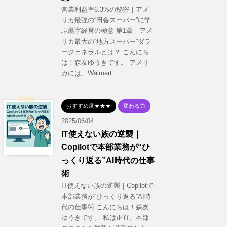
営業利益率6.3%の秘密｜アメ
リカ最強の“田舎スーパー”に学
ぶ黒字経営の極意 第1章｜アメ
リカ最大の“地方スーパー”ダラ
ージェネラルとは？ こんにち
は！森友ゆうきです。 アメリ
カには、Walmart ...
おすすめ度★★★
変わる力
2025/06/04
IT使えない族の逆襲｜
Copilotで本部業務が“ひ
っくり返る”AI時代の仕事
術
IT使えない族の逆襲｜Copilotで
本部業務が“ひっくり返る”AI時
代の仕事術 こんにちは！森友
ゆうきです。 私は正直、本部