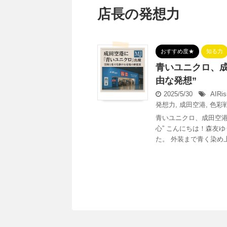
店長の発想力
おすすめ度★
知る力
青いユニクロ、
由な発想”
2025/5/30
AIRi
発想力
,
成田空港
,
色彩
青いユニクロ、成田空港
心” こんにちは！森友
た。 外装まで青く染め上