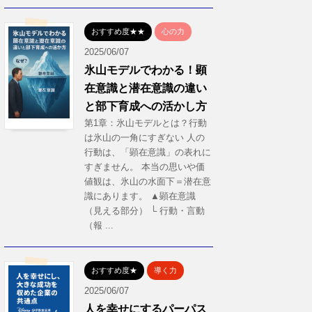
おすすめ度★★
心の力
2025/06/07
氷山モデルでわかる！顕
在意識と潜在意識の違い
と部下育成への活かし方
第1章：氷山モデルとは？行動
は氷山の一角にすぎない 人の
行動は、「顕在意識」の表れに
すぎません。 本当の思いや価
値観は、氷山の水面下＝潜在意
識にあります。 ▲顕在意識
（見える部分） └ 行動・言動
（報 ...
おすすめ度★
導く力
2025/06/07
人を幸せにするパーパス