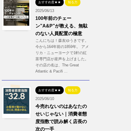
おすすめ度★★
知る力
2025/06/13
100年前のチェー
ン”A&P”が教える、無駄
のない人員配置の極意
こんにちは！森友ゆうきです。
今から164年前の1859年。 アメ
リカ・ニューヨークで1軒の紅
茶専門店が産声を上げました。
その店の名は、The Great
Atlantic & Pacifi ...
おすすめ度★★
知る力
2025/06/10
今売れないのはあなたの
せいじゃない｜消費者態
度指数で読み解く店長の
次の一手