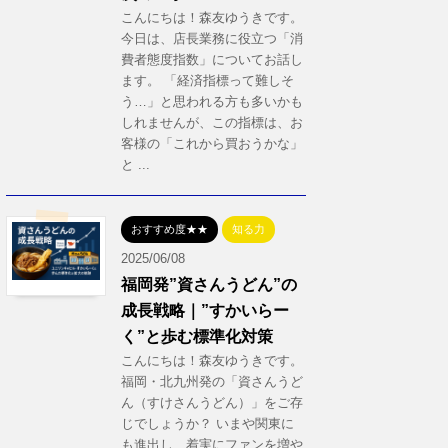
こんにちは！森友ゆうきです。
今日は、店長業務に役立つ「消
費者態度指数」についてお話し
ます。 「経済指標って難しそ
う…」と思われる方も多いかも
しれませんが、この指標は、お
客様の「これから買おうかな」
と ...
おすすめ度★★
知る力
2025/06/08
福岡発”資さんうどん”の
成長戦略｜”すかいらー
く”と歩む標準化対策
こんにちは！森友ゆうきです。
福岡・北九州発の「資さんうど
ん（すけさんうどん）」をご存
じでしょうか？ いまや関東に
も進出し、着実にファンを増や