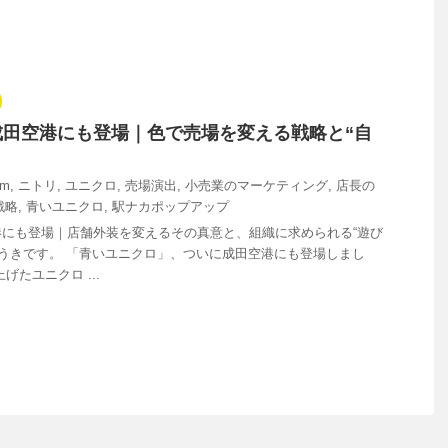
成田空港にも登場｜色で売場を変える戦略と“自
sm
,
ニトリ
,
ユニクロ
,
売場演出
,
小売業のマーケティング
,
店長の
戦略
,
青いユニクロ
,
駅ナカポップアップ
にも登場｜店舗外装を変えるその真意と、組織に求められる“遊び
ゆうきです。 「青いユニクロ」、ついに成田空港にも登場しまし
げたユニクロ ...