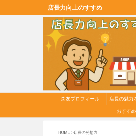
店長力向上のすすめ
森友プロフィール＋
店長の魅力
実話
おすすめ
６つの
HOME
>
店長の発想力