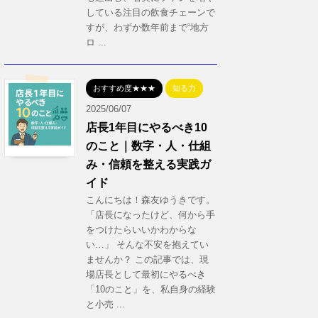
している注目の飲食チェーンで
すが、わずか数年前まで“地方
ロ ...
おすすめ度★★★
知る力
2025/06/07
店長1年目にやるべき10
のこと｜数字・人・仕組
み・信頼を整える実践ガ
イド
こんにちは！森友ゆうきです。
「店長になったけど、何から手
をつけたらいいかわからな
い…」 そんな不安を抱えてい
ませんか？ この記事では、現
場店長として最初にやるべき
「10のこと」を、私自身の経験
と小売 ...