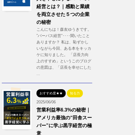
経営とは？｜感動と業績
を両立させた５つの企業
の秘密
こんにちは！森友ゆうきです。
”パーパス経営”‥‥聞いたこと
ありますか？ 私は、恥ずかし
いながら今回、ある本をキッカ
ケに知りました。 「店長力向
上のすすめ」というこのブログ
の意図は、「店長を幸せにした
...
おすすめ度★★
知る力
2025/06/06
営業利益率6.3%の秘密｜
アメリカ最強の“田舎スー
パー”に学ぶ黒字経営の極
意