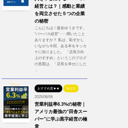
経営とは？｜感動と業績
を両立させた５つの企業
の秘密
こんにちは！森友ゆうきです。
”パーパス経営”‥‥聞いたこと
ありますか？ 私は、恥ずかし
いながら今回、ある本をキッカ
ケに知りました。 「店長力向
上のすすめ」というこのブログ
の意図は、「店長を幸せにした
...
おすすめ度★★
知る力
2025/06/06
営業利益率6.3%の秘密｜
アメリカ最強の“田舎スー
パー”に学ぶ黒字経営の極
意