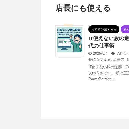
店長にも使える
おすすめ度★★★
変
IT使えない族の逆
代の仕事術
2025/6/4
AI活用
長にも使える
,
店長力
,
IT使えない族の逆襲｜Co
友ゆうきです。 私は正
PowerPointの ...