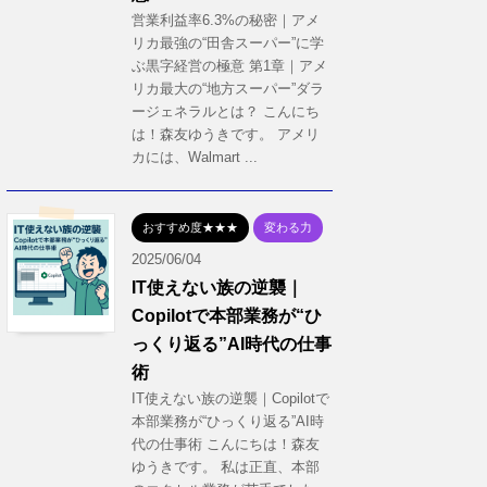
営業利益率6.3%の秘密｜アメ
リカ最強の“田舎スーパー”に学
ぶ黒字経営の極意 第1章｜アメ
リカ最大の“地方スーパー”ダラ
ージェネラルとは？ こんにち
は！森友ゆうきです。 アメリ
カには、Walmart ...
おすすめ度★★★
変わる力
2025/06/04
IT使えない族の逆襲｜
Copilotで本部業務が“ひ
っくり返る”AI時代の仕事
術
IT使えない族の逆襲｜Copilotで
本部業務が“ひっくり返る”AI時
代の仕事術 こんにちは！森友
ゆうきです。 私は正直、本部