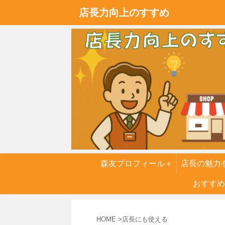
店長力向上のすすめ
森友プロフィール＋
店長の魅力
実話
おすすめ
６つの
HOME
>
店長にも使える