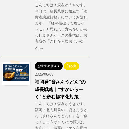
こんにちは！森友ゆうきです。
今日は、店長業務に役立つ「消
費者態度指数」についてお話し
ます。 「経済指標って難しそ
う…」と思われる方も多いかも
しれませんが、この指標は、お
客様の「これから買おうかな」
と ...
おすすめ度★★
知る力
2025/06/08
福岡発”資さんうどん”の
成長戦略｜”すかいらー
く”と歩む標準化対策
こんにちは！森友ゆうきです。
福岡・北九州発の「資さんうど
ん（すけさんうどん）」をご存
じでしょうか？ いまや関東に
も進出し、着実にファンを増や