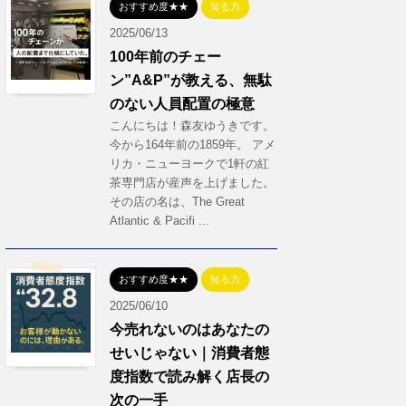
おすすめ度★★
知る力
2025/06/13
100年前のチェー
ン”A&P”が教える、無駄
のない人員配置の極意
こんにちは！森友ゆうきです。
今から164年前の1859年。 アメ
リカ・ニューヨークで1軒の紅
茶専門店が産声を上げました。
その店の名は、The Great
Atlantic & Pacifi ...
おすすめ度★★
知る力
2025/06/10
今売れないのはあなたの
せいじゃない｜消費者態
度指数で読み解く店長の
次の一手