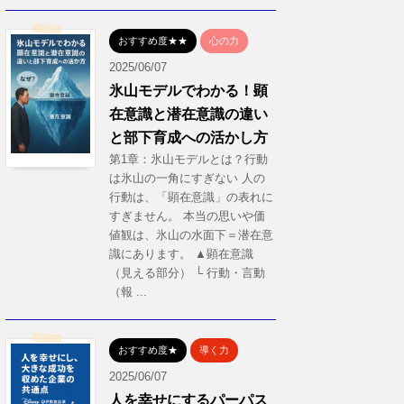
おすすめ度★★
心の力
2025/06/07
氷山モデルでわかる！顕
在意識と潜在意識の違い
と部下育成への活かし方
第1章：氷山モデルとは？行動
は氷山の一角にすぎない 人の
行動は、「顕在意識」の表れに
すぎません。 本当の思いや価
値観は、氷山の水面下＝潜在意
識にあります。 ▲顕在意識
（見える部分） └ 行動・言動
（報 ...
おすすめ度★
導く力
2025/06/07
人を幸せにするパーパス