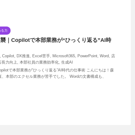
わる力
襲｜Copilotで本部業務が“ひっくり返る”AI時
,
Copilot
,
DX推進
,
Excel苦手
,
Microsoft365
,
PowerPoint
,
Word
,
店
店長力向上
,
本部社員の業務効率化
,
生成AI
pilotで本部業務が“ひっくり返る”AI時代の仕事術 こんにちは！森
直、本部のエクセル業務が苦手でした。 Wordの文書構成も、