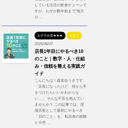
している注目の飲食チェーンで
すが、わずか数年前まで“地方
ロ ...
おすすめ度★★★
知る力
2025/06/07
店長1年目にやるべき10
のこと｜数字・人・仕組
み・信頼を整える実践ガ
イド
こんにちは！森友ゆうきです。
「店長になったけど、何から手
をつけたらいいかわからな
い…」 そんな不安を抱えてい
ませんか？ この記事では、現
場店長として最初にやるべき
「10のこと」を、私自身の経験
と小売 ...