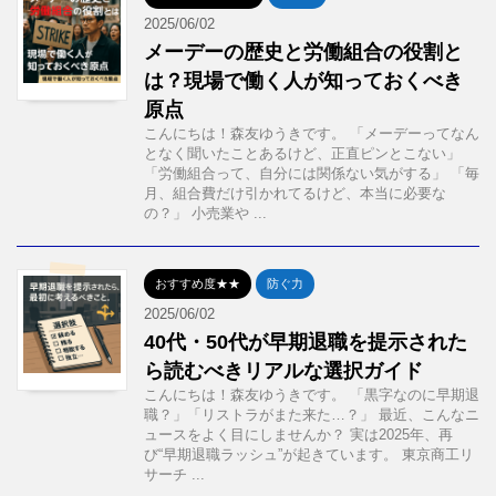
2025/06/02
メーデーの歴史と労働組合の役割と
は？現場で働く人が知っておくべき
原点
こんにちは！森友ゆうきです。 「メーデーってなん
となく聞いたことあるけど、正直ピンとこない」
「労働組合って、自分には関係ない気がする」 「毎
月、組合費だけ引かれてるけど、本当に必要な
の？」 小売業や ...
おすすめ度★★
防ぐ力
2025/06/02
40代・50代が早期退職を提示された
ら読むべきリアルな選択ガイド
こんにちは！森友ゆうきです。 「黒字なのに早期退
職？」「リストラがまた来た…？」 最近、こんなニ
ュースをよく目にしませんか？ 実は2025年、再
び“早期退職ラッシュ”が起きています。 東京商工リ
サーチ ...