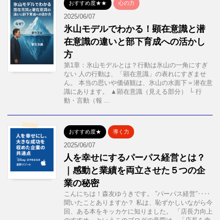
おすすめ度★★
心の力
2025/06/07
氷山モデルでわかる！顕在意識と潜
在意識の違いと部下育成への活かし
方
第1章：氷山モデルとは？行動は氷山の一角にすぎ
ない 人の行動は、「顕在意識」の表れにすぎませ
ん。 本当の思いや価値観は、氷山の水面下＝潜在意
識にあります。 ▲顕在意識（見える部分） └ 行
動・言動（報 ...
おすすめ度★
導く力
2025/06/07
人を幸せにするパーパス経営とは？
｜感動と業績を両立させた５つの企
業の秘密
こんにちは！森友ゆうきです。 ”パーパス経営”‥‥
聞いたことありますか？ 私は、恥ずかしいながら今
回、ある本をキッカケに知りました。 「店長力向上