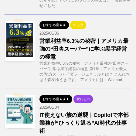
のすすめ」というこのブログの意図は、「店長を幸
せにした ...
おすすめ度★★
知る力
2025/06/06
営業利益率6.3%の秘密｜アメリカ最
強の“田舎スーパー”に学ぶ黒字経営
の極意
営業利益率6.3%の秘密｜アメリカ最強の“田舎スー
パー”に学ぶ黒字経営の極意 第1章｜アメリカ最大
の“地方スーパー”ダラージェネラルとは？ こんにち
は！森友ゆうきです。 アメリカには、Walmart ...
おすすめ度★★★
変わる力
2025/06/04
IT使えない族の逆襲｜Copilotで本部
業務が“ひっくり返る”AI時代の仕事
術