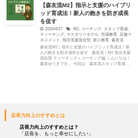
【森友流M2】指示と支援のハイブリ
ッド育成法！新人の飽きを防ぎ成長
を促す
2025/4/27
M2
,
コーチング
,
スタッフ育成
,
ティーチング
,
マスタリーモデル
,
売場教育
,
店舗マ
ネジメント
,
指示支援混合型
,
新人教育
,
森友流
森友流M2｜指示と支援のハイブリッド育成法！新
人の飽きを防ぎ成長を促す 森友流｜M2 指示支援
混合型 ティーチング＋コーチング編 こんにちは！
森友ゆうきです。 今回は、森友流スタッフ育成 ...
店長力向上のすすめとは
店長力向上のすすめとは？
「店長を、もっと幸せにしたい」