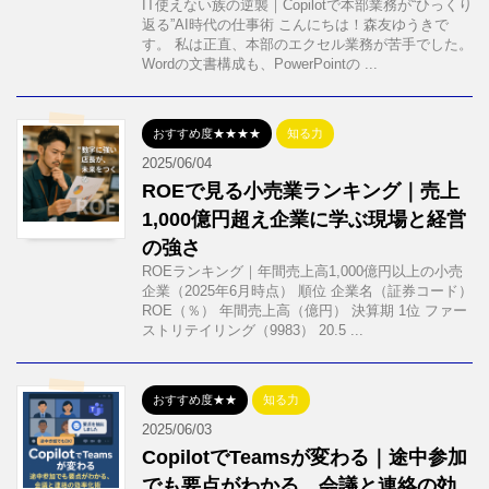
IT使えない族の逆襲｜Copilotで本部業務が“ひっくり
返る”AI時代の仕事術 こんにちは！森友ゆうきで
す。 私は正直、本部のエクセル業務が苦手でした。
Wordの文書構成も、PowerPointの ...
おすすめ度★★★★
知る力
2025/06/04
ROEで見る小売業ランキング｜売上
1,000億円超え企業に学ぶ現場と経営
の強さ
ROEランキング｜年間売上高1,000億円以上の小売
企業（2025年6月時点） 順位 企業名（証券コード）
ROE（％） 年間売上高（億円） 決算期 1位 ファー
ストリテイリング（9983） 20.5 ...
おすすめ度★★
知る力
2025/06/03
CopilotでTeamsが変わる｜途中参加
でも要点がわかる、会議と連絡の効