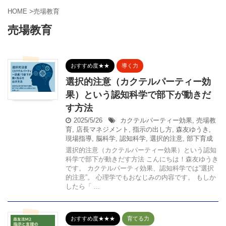
HOME
>
売場教育
売場教育
おすすめ度★★
導く力
選択的注意（カクテルパーティー効
果）という認知科学で部下が動きだ
す方法
2025/5/26
カクテルパーティー効果
,
売場教
育
,
店長マネジメント
,
指示の出し方
,
森友ゆうき
,
現場指導
,
脳科学
,
認知科学
,
選択的注意
,
部下育成
選択的注意（カクテルパーティー効果）という認知
科学で部下が動きだす方法 こんにちは！森友ゆうき
です。 カクテルパーティ効果、認知科学では”選択
的注意”。 心理学でもおなじみの内容です。 もしか
したら「 ...
おすすめ度★★★
育てる力