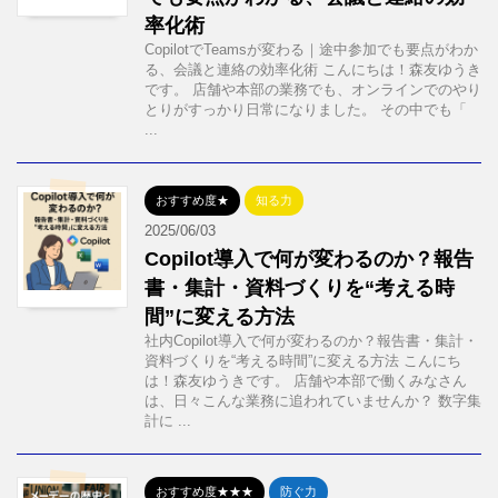
率化術
CopilotでTeamsが変わる｜途中参加でも要点がわか
る、会議と連絡の効率化術 こんにちは！森友ゆうき
です。 店舗や本部の業務でも、オンラインでのやり
とりがすっかり日常になりました。 その中でも「
...
おすすめ度★
知る力
2025/06/03
Copilot導入で何が変わるのか？報告
書・集計・資料づくりを“考える時
間”に変える方法
社内Copilot導入で何が変わるのか？報告書・集計・
資料づくりを“考える時間”に変える方法 こんにち
は！森友ゆうきです。 店舗や本部で働くみなさん
は、日々こんな業務に追われていませんか？ 数字集
計に ...
おすすめ度★★★
防ぐ力