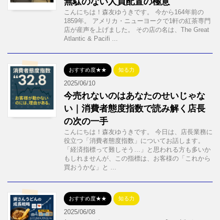
無駄のない人員配置の極意
こんにちは！森友ゆうきです。 今から164年前の
1859年。 アメリカ・ニューヨークで1軒の紅茶専門
店が産声を上げました。 その店の名は、The Great
Atlantic & Pacifi ...
おすすめ度★★
知る力
2025/06/10
今売れないのはあなたのせいじゃな
い｜消費者態度指数で読み解く店長
の次の一手
こんにちは！森友ゆうきです。 今日は、店長業務に
役立つ「消費者態度指数」についてお話します。
「経済指標って難しそう…」と思われる方も多いか
もしれませんが、この指標は、お客様の「これから
買おうかな」と ...
おすすめ度★★
知る力
2025/06/08