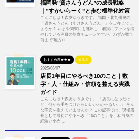
福岡発”資さんうどん”の成長戦略
｜”すかいらーく”と歩む標準化対策
こんにちは！森友ゆうきです。 福岡・北九州発の
「資さんうどん（すけさんうどん）」をご存じでし
ょうか？ いまや関東にも進出し、着実にファンを増
やしている注目の飲食チェーンですが、わずか数年
前まで“地方ロ ...
おすすめ度★★★
知る力
2025/06/07
店長1年目にやるべき10のこと｜数
字・人・仕組み・信頼を整える実践
ガイド
こんにちは！森友ゆうきです。 「店長になったけ
ど、何から手をつけたらいいかわからない…」 そん
な不安を抱えていませんか？ この記事では、現場店
長として最初にやるべき「10のこと」を、私自身の
経験と小売 ...