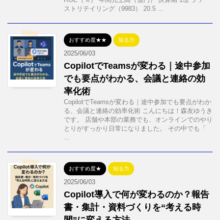
ストリテイリング（9983） 20.5 ...
おすすめ度★★
知る力
2025/06/03
CopilotでTeamsが変わる｜途中参加
でも要点がわかる、会議と連絡の効
率化術
CopilotでTeamsが変わる｜途中参加でも要点がわか
る、会議と連絡の効率化術 こんにちは！森友ゆうき
です。 店舗や本部の業務でも、オンラインでのやり
とりがすっかり日常になりました。 その中でも「
...
おすすめ度★
知る力
2025/06/03
Copilot導入で何が変わるのか？報告
書・集計・資料づくりを“考える時