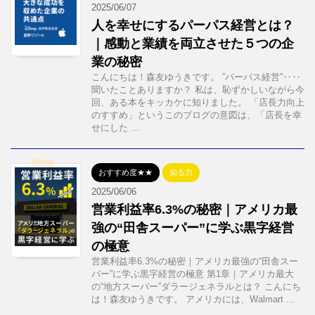
2025/06/07
人を幸せにするパーパス経営とは？
｜感動と業績を両立させた５つの企
業の秘密
こんにちは！森友ゆうきです。 ”パーパス経営”‥‥
聞いたことありますか？ 私は、恥ずかしいながら今
回、ある本をキッカケに知りました。 「店長力向上
のすすめ」というこのブログの意図は、「店長を幸
せにした ...
おすすめ度★★
知る力
2025/06/06
営業利益率6.3%の秘密｜アメリカ最
強の“田舎スーパー”に学ぶ黒字経営
の極意
営業利益率6.3%の秘密｜アメリカ最強の“田舎スー
パー”に学ぶ黒字経営の極意 第1章｜アメリカ最大
の“地方スーパー”ダラージェネラルとは？ こんにち
は！森友ゆうきです。 アメリカには、Walmart ...