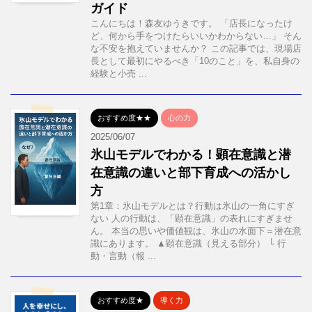
ガイド
こんにちは！森友ゆうきです。 「店長になったけ
ど、何から手をつけたらいいかわからない…」 そん
な不安を抱えていませんか？ この記事では、現場店
長として最初にやるべき「10のこと」を、私自身の
経験と小売 ...
おすすめ度★★
心の力
2025/06/07
氷山モデルでわかる！顕在意識と潜
在意識の違いと部下育成への活かし
方
第1章：氷山モデルとは？行動は氷山の一角にすぎ
ない 人の行動は、「顕在意識」の表れにすぎませ
ん。 本当の思いや価値観は、氷山の水面下＝潜在意
識にあります。 ▲顕在意識（見える部分） └ 行
動・言動（報 ...
おすすめ度★
導く力