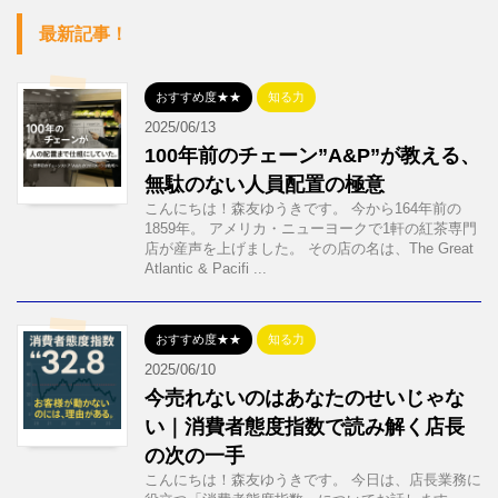
最新記事！
おすすめ度★★
知る力
2025/06/13
100年前のチェーン”A&P”が教える、
無駄のない人員配置の極意
こんにちは！森友ゆうきです。 今から164年前の
1859年。 アメリカ・ニューヨークで1軒の紅茶専門
店が産声を上げました。 その店の名は、The Great
Atlantic & Pacifi ...
おすすめ度★★
知る力
2025/06/10
今売れないのはあなたのせいじゃな
い｜消費者態度指数で読み解く店長
の次の一手
こんにちは！森友ゆうきです。 今日は、店長業務に