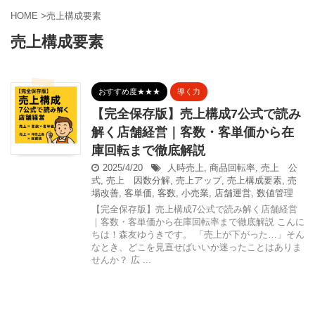
HOME
>
売上構成要素
売上構成要素
おすすめ度★★★
導く力
【完全保存版】売上構成7公式で読み
解く店舗経営｜客数・客単価から在
庫回転まで徹底解説
2025/4/20
人時売上
,
商品回転率
,
売上 公
式
,
売上 因数分解
,
売上アップ
,
売上構成要素
,
売
場改善
,
客単価
,
客数
,
小売業
,
店舗運営
,
数値管理
【完全保存版】売上構成7公式で読み解く店舗経営
｜客数・客単価から在庫回転率まで徹底解説 こんに
ちは！森友ゆうきです。 「売上が下がった…」そん
なとき、どこを見直せばいいか迷ったことはありま
せんか？ 広 ...