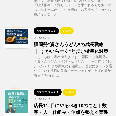
役立つ「消費者態度指数」についてお話します。
「経済指標って難しそう…」と思われる方も多いか
もしれませんが、この指標は、お客様の「これから
買おうかな」と ...
おすすめ度★★
知る力
2025/06/08
福岡発”資さんうどん”の成長戦略
｜”すかいらーく”と歩む標準化対策
こんにちは！森友ゆうきです。 福岡・北九州発の
「資さんうどん（すけさんうどん）」をご存じでし
ょうか？ いまや関東にも進出し、着実にファンを増
やしている注目の飲食チェーンですが、わずか数年
前まで“地方ロ ...
おすすめ度★★★
知る力
2025/06/07
店長1年目にやるべき10のこと｜数
字・人・仕組み・信頼を整える実践