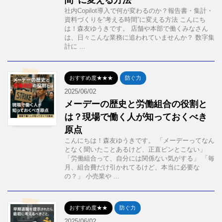
間”に変える方法
社内Copilot導入で何が変わるのか？報告書・集計・
資料づくりを“考える時間”に変える方法 こんにち
は！森友ゆうきです。 店舗や本部で働くみなさん
は、日々こんな業務に追われていませんか？ 数字集
計に ...
おすすめ度★★★
防ぐ力
2025/06/02
メーデーの歴史と労働組合の役割と
は？現場で働く人が知っておくべき
原点
こんにちは！森友ゆうきです。 「メーデーってなん
となく聞いたことあるけど、正直ピンとこない」
「労働組合って、自分には関係ない気がする」 「毎
月、組合費だけ引かれてるけど、本当に必要な
の？」 小売業や ...
おすすめ度★★
防ぐ力
2025/06/02