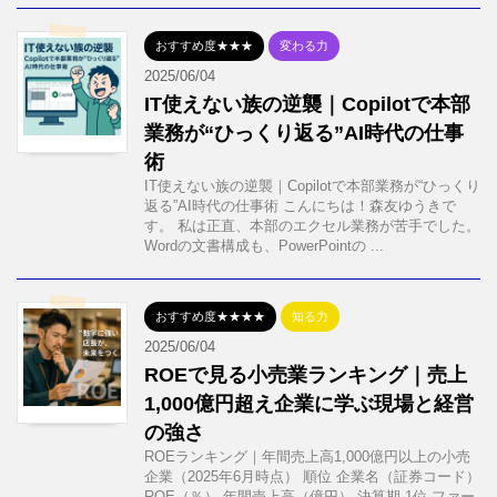
おすすめ度★★★
変わる力
2025/06/04
IT使えない族の逆襲｜Copilotで本部
業務が“ひっくり返る”AI時代の仕事
術
IT使えない族の逆襲｜Copilotで本部業務が“ひっくり
返る”AI時代の仕事術 こんにちは！森友ゆうきで
す。 私は正直、本部のエクセル業務が苦手でした。
Wordの文書構成も、PowerPointの ...
おすすめ度★★★★
知る力
2025/06/04
ROEで見る小売業ランキング｜売上
1,000億円超え企業に学ぶ現場と経営
の強さ
ROEランキング｜年間売上高1,000億円以上の小売
企業（2025年6月時点） 順位 企業名（証券コード）
ROE（％） 年間売上高（億円） 決算期 1位 ファー