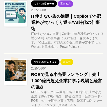
おすすめ度★★★
変わる力
2025/06/04
IT使えない族の逆襲｜Copilotで本部
業務が“ひっくり返る”AI時代の仕事
術
IT使えない族の逆襲｜Copilotで本部業務が“ひっくり
返る”AI時代の仕事術 こんにちは！森友ゆうきで
す。 私は正直、本部のエクセル業務が苦手でした。
Wordの文書構成も、PowerPointの ...
おすすめ度★★★★
知る力
2025/06/04
ROEで見る小売業ランキング｜売上
1,000億円超え企業に学ぶ現場と経営
の強さ
ROEランキング｜年間売上高1,000億円以上の小売
企業（2025年6月時点） 順位 企業名（証券コード）
ROE（％） 年間売上高（億円） 決算期 1位 ファー
ストリテイリング（9983） 20.5 ...