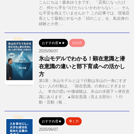
こんにちは！森友ゆうきです。 「店長になったけ
ど、何から手をつけたらいいかわからない…」 そん
な不安を抱えていませんか？ この記事では、現場店
長として最初にやるべき「10のこと」を、私自身の
経験と小売 ...
おすすめ度★★
心の力
2025/06/07
氷山モデルでわかる！顕在意識と潜
在意識の違いと部下育成への活かし
方
第1章：氷山モデルとは？行動は氷山の一角にすぎ
ない 人の行動は、「顕在意識」の表れにすぎませ
ん。 本当の思いや価値観は、氷山の水面下＝潜在意
識にあります。 ▲顕在意識（見える部分） └ 行
動・言動（報 ...
おすすめ度★
導く力
2025/06/07