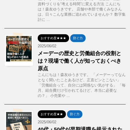
資料づくりを“考える時間”に変える方法 こんにち
は！森友ゆうきです。 店舗や本部で働くみなさん
は、日々こんな業務に追われていませんか？ 数字集
計に ...
おすすめ度★★★
防ぐ力
2025/06/02
メーデーの歴史と労働組合の役割と
は？現場で働く人が知っておくべき
原点
こんにちは！森友ゆうきです。 「メーデーってなん
となく聞いたことあるけど、正直ピンとこない」
「労働組合って、自分には関係ない気がする」 「毎
月、組合費だけ引かれてるけど、本当に必要な
の？」 小売業や ...
おすすめ度★★
防ぐ力
2025/06/02
40代・50代が早期退職を提示された