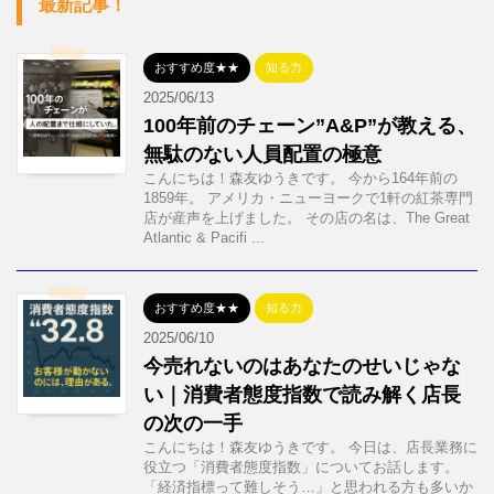
最新記事！
おすすめ度★★
知る力
2025/06/13
100年前のチェーン”A&P”が教える、
無駄のない人員配置の極意
こんにちは！森友ゆうきです。 今から164年前の
1859年。 アメリカ・ニューヨークで1軒の紅茶専門
店が産声を上げました。 その店の名は、The Great
Atlantic & Pacifi ...
おすすめ度★★
知る力
2025/06/10
今売れないのはあなたのせいじゃな
い｜消費者態度指数で読み解く店長
の次の一手
こんにちは！森友ゆうきです。 今日は、店長業務に
役立つ「消費者態度指数」についてお話します。
「経済指標って難しそう…」と思われる方も多いか