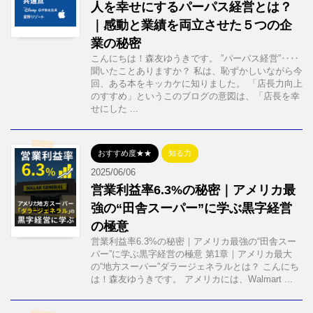
人を幸せにするパーパス経営とは？
｜感動と業績を両立させた５つの企
業の秘密
こんにちは！森友ゆうきです。 ”パーパス経営”‥‥
聞いたことありますか？ 私は、恥ずかしいながら今
回、ある本をキッカケに知りました。 「店長力向上
のすすめ」というこのブログの意図は、「店長を幸
せにした ...
おすすめ度★★
知る力
2025/06/06
営業利益率6.3%の秘密｜アメリカ最
強の“田舎スーパー”に学ぶ黒字経営
の極意
営業利益率6.3%の秘密｜アメリカ最強の“田舎スー
パー”に学ぶ黒字経営の極意 第1章｜アメリカ最大
の“地方スーパー”ダラージェネラルとは？ こんにち
は！森友ゆうきです。 アメリカには、Walmart ...