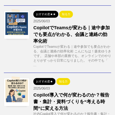
おすすめ度★★
知る力
2025/06/03
CopilotでTeamsが変わる｜途中参加
でも要点がわかる、会議と連絡の効
率化術
CopilotでTeamsが変わる｜途中参加でも要点がわか
る、会議と連絡の効率化術 こんにちは！森友ゆうき
です。 店舗や本部の業務でも、オンラインでのやり
とりがすっかり日常になりました。 その中でも「
...
おすすめ度★
知る力
2025/06/03
Copilot導入で何が変わるのか？報告
書・集計・資料づくりを“考える時
間”に変える方法
社内Copilot導入で何が変わるのか？報告書・集計・