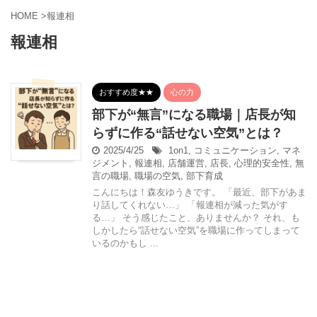
HOME
>
報連相
報連相
おすすめ度★★
心の力
部下が“無言”になる職場｜店長が知
らずに作る“話せない空気”とは？
2025/4/25
1on1
,
コミュニケーション
,
マネ
ジメント
,
報連相
,
店舗運営
,
店長
,
心理的安全性
,
無
言の職場
,
職場の空気
,
部下育成
こんにちは！森友ゆうきです。 「最近、部下があま
り話してくれない…」 「報連相が減った気がす
る…」 そう感じたこと、ありませんか？ それ、も
しかしたら“話せない空気”を職場に作ってしまって
いるのかもし ...