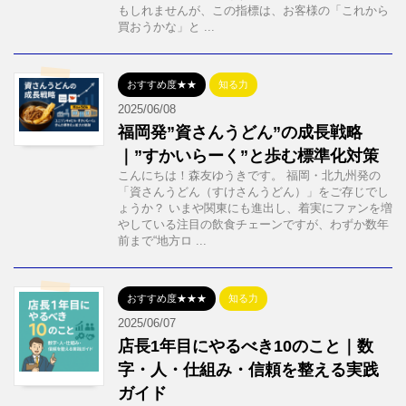
もしれませんが、この指標は、お客様の「これから
買おうかな」と ...
おすすめ度★★
知る力
2025/06/08
福岡発”資さんうどん”の成長戦略
｜”すかいらーく”と歩む標準化対策
こんにちは！森友ゆうきです。 福岡・北九州発の
「資さんうどん（すけさんうどん）」をご存じでし
ょうか？ いまや関東にも進出し、着実にファンを増
やしている注目の飲食チェーンですが、わずか数年
前まで“地方ロ ...
おすすめ度★★★
知る力
2025/06/07
店長1年目にやるべき10のこと｜数
字・人・仕組み・信頼を整える実践
ガイド