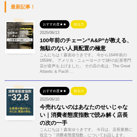
最新記事！
おすすめ度★★
知る力
2025/06/13
100年前のチェーン”A&P”が教える、
無駄のない人員配置の極意
こんにちは！森友ゆうきです。 今から164年前の
1859年。 アメリカ・ニューヨークで1軒の紅茶専門
店が産声を上げました。 その店の名は、The Great
Atlantic & Pacifi ...
おすすめ度★★
知る力
2025/06/10
今売れないのはあなたのせいじゃな
い｜消費者態度指数で読み解く店長
の次の一手
こんにちは！森友ゆうきです。 今日は、店長業務に
役立つ「消費者態度指数」についてお話します。