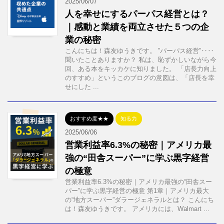
2025/06/07
人を幸せにするパーパス経営とは？
｜感動と業績を両立させた５つの企
業の秘密
こんにちは！森友ゆうきです。 ”パーパス経営”‥‥
聞いたことありますか？ 私は、恥ずかしいながら今
回、ある本をキッカケに知りました。 「店長力向上
のすすめ」というこのブログの意図は、「店長を幸
せにした ...
おすすめ度★★
知る力
2025/06/06
営業利益率6.3%の秘密｜アメリカ最
強の“田舎スーパー”に学ぶ黒字経営
の極意
営業利益率6.3%の秘密｜アメリカ最強の“田舎スー
パー”に学ぶ黒字経営の極意 第1章｜アメリカ最大
の“地方スーパー”ダラージェネラルとは？ こんにち
は！森友ゆうきです。 アメリカには、Walmart ...