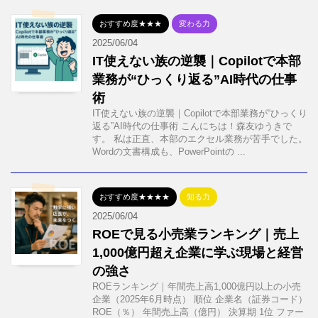
おすすめ度★★★
変わる力
2025/06/04
IT使えない族の逆襲｜Copilotで本部
業務が“ひっくり返る”AI時代の仕事
術
IT使えない族の逆襲｜Copilotで本部業務が“ひっくり
返る”AI時代の仕事術 こんにちは！森友ゆうきで
す。 私は正直、本部のエクセル業務が苦手でした。
Wordの文書構成も、PowerPointの ...
おすすめ度★★★★
知る力
2025/06/04
ROEで見る小売業ランキング｜売上
1,000億円超え企業に学ぶ現場と経営
の強さ
ROEランキング｜年間売上高1,000億円以上の小売
企業（2025年6月時点） 順位 企業名（証券コード）
ROE（％） 年間売上高（億円） 決算期 1位 ファー