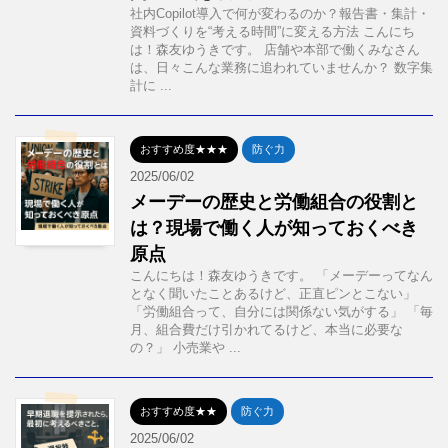
社内Copilot導入で何が変わるのか？報告書・集計・
資料づくりを“考える時間”に変える方法 こんにち
は！森友ゆうきです。 店舗や本部で働くみなさん
は、日々こんな業務に追われていませんか？ 数字集
計に ...
おすすめ度★★★
防ぐ力
2025/06/02
メーデーの歴史と労働組合の役割と
は？現場で働く人が知っておくべき
原点
こんにちは！森友ゆうきです。 「メーデーってなん
となく聞いたことあるけど、正直ピンとこない」
「労働組合って、自分には関係ない気がする」 「毎
月、組合費だけ引かれてるけど、本当に必要な
の？」 小売業や ...
おすすめ度★★
防ぐ力
2025/06/02