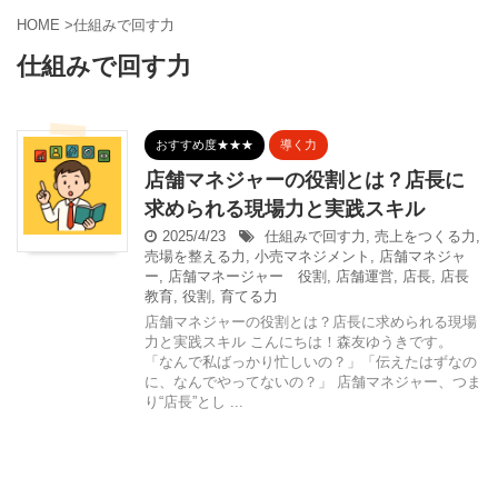
HOME
>
仕組みで回す力
仕組みで回す力
おすすめ度★★★
導く力
店舗マネジャーの役割とは？店長に
求められる現場力と実践スキル
2025/4/23
仕組みで回す力
,
売上をつくる力
,
売場を整える力
,
小売マネジメント
,
店舗マネジャ
ー
,
店舗マネージャー 役割
,
店舗運営
,
店長
,
店長
教育
,
役割
,
育てる力
店舗マネジャーの役割とは？店長に求められる現場
力と実践スキル こんにちは！森友ゆうきです。
「なんで私ばっかり忙しいの？」「伝えたはずなの
に、なんでやってないの？」 店舗マネジャー、つま
り“店長”とし ...