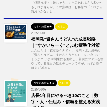
「経済指標って難しそう…」と思われる方も多いか
もしれませんが、この指標は、お客様の「これから
買おうかな」と ...
おすすめ度★★
知る力
2025/06/08
福岡発”資さんうどん”の成長戦略
｜”すかいらーく”と歩む標準化対策
こんにちは！森友ゆうきです。 福岡・北九州発の
「資さんうどん（すけさんうどん）」をご存じでし
ょうか？ いまや関東にも進出し、着実にファンを増
やしている注目の飲食チェーンですが、わずか数年
前まで“地方ロ ...
おすすめ度★★★
知る力
2025/06/07
店長1年目にやるべき10のこと｜数
字・人・仕組み・信頼を整える実践