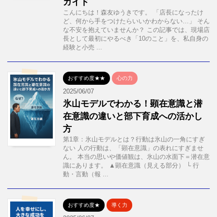
ガイド
こんにちは！森友ゆうきです。 「店長になったけ
ど、何から手をつけたらいいかわからない…」 そん
な不安を抱えていませんか？ この記事では、現場店
長として最初にやるべき「10のこと」を、私自身の
経験と小売 ...
おすすめ度★★
心の力
2025/06/07
氷山モデルでわかる！顕在意識と潜
在意識の違いと部下育成への活かし
方
第1章：氷山モデルとは？行動は氷山の一角にすぎ
ない 人の行動は、「顕在意識」の表れにすぎませ
ん。 本当の思いや価値観は、氷山の水面下＝潜在意
識にあります。 ▲顕在意識（見える部分） └ 行
動・言動（報 ...
おすすめ度★
導く力