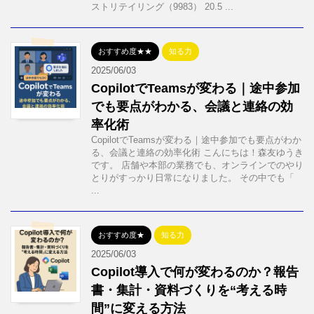
ストリテイリング（9983） 20.5 ...
おすすめ度★★
知る力
2025/06/03
CopilotでTeamsが変わる｜途中参加
でも要点がわかる、会議と連絡の効
率化術
CopilotでTeamsが変わる｜途中参加でも要点がわか
る、会議と連絡の効率化術 こんにちは！森友ゆうき
です。 店舗や本部の業務でも、オンラインでのやり
とりがすっかり日常になりました。 その中でも「
...
おすすめ度★
知る力
2025/06/03
Copilot導入で何が変わるのか？報告
書・集計・資料づくりを“考える時
間”に変える方法