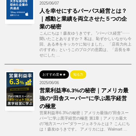
2025/06/07
人を幸せにするパーパス経営とは？
｜感動と業績を両立させた５つの企
業の秘密
こんにちは！森友ゆうきです。 ”パーパス経営”‥‥
聞いたことありますか？ 私は、恥ずかしいながら今
回、ある本をキッカケに知りました。 「店長力向上
のすすめ」というこのブログの意図は、「店長を幸
せにした ...
おすすめ度★★
知る力
2025/06/06
営業利益率6.3%の秘密｜アメリカ最
強の“田舎スーパー”に学ぶ黒字経営
の極意
営業利益率6.3%の秘密｜アメリカ最強の“田舎スー
パー”に学ぶ黒字経営の極意 第1章｜アメリカ最大
の“地方スーパー”ダラージェネラルとは？ こんにち
は！森友ゆうきです。 アメリカには、Walmart ...