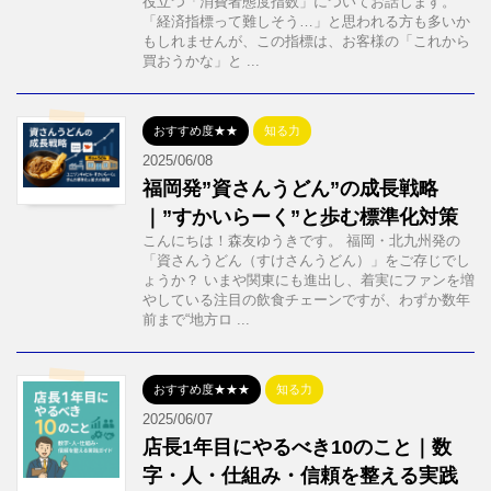
役立つ「消費者態度指数」についてお話します。
「経済指標って難しそう…」と思われる方も多いか
もしれませんが、この指標は、お客様の「これから
買おうかな」と ...
おすすめ度★★
知る力
2025/06/08
福岡発”資さんうどん”の成長戦略
｜”すかいらーく”と歩む標準化対策
こんにちは！森友ゆうきです。 福岡・北九州発の
「資さんうどん（すけさんうどん）」をご存じでし
ょうか？ いまや関東にも進出し、着実にファンを増
やしている注目の飲食チェーンですが、わずか数年
前まで“地方ロ ...
おすすめ度★★★
知る力
2025/06/07
店長1年目にやるべき10のこと｜数
字・人・仕組み・信頼を整える実践