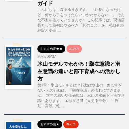
ガイド
こんにちは！森友ゆうきです。 「店長になったけ
ど、何から手をつけたらいいかわからない…」 そん
な不安を抱えていませんか？ この記事では、現場店
長として最初にやるべき「10のこと」を、私自身の
経験と小売 ...
おすすめ度★★
心の力
2025/06/07
氷山モデルでわかる！顕在意識と潜
在意識の違いと部下育成への活かし
方
第1章：氷山モデルとは？行動は氷山の一角にすぎ
ない 人の行動は、「顕在意識」の表れにすぎませ
ん。 本当の思いや価値観は、氷山の水面下＝潜在意
識にあります。 ▲顕在意識（見える部分） └ 行
動・言動（報 ...
おすすめ度★
導く力