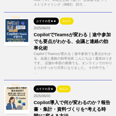
ストリテイリング（9983） 20.5 ...
おすすめ度★★
知る力
2025/06/03
CopilotでTeamsが変わる｜途中参加
でも要点がわかる、会議と連絡の効
率化術
CopilotでTeamsが変わる｜途中参加でも要点がわか
る、会議と連絡の効率化術 こんにちは！森友ゆうき
です。 店舗や本部の業務でも、オンラインでのやり
とりがすっかり日常になりました。 その中でも「
...
おすすめ度★
知る力
2025/06/03
Copilot導入で何が変わるのか？報告
書・集計・資料づくりを“考える時