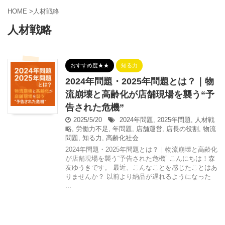
HOME
>
人材戦略
人材戦略
おすすめ度★★
知る力
2024年問題・2025年問題とは？｜物
流崩壊と高齢化が店舗現場を襲う“予
告された危機”
2025/5/20
2024年問題
,
2025年問題
,
人材戦
略
,
労働力不足
,
年問題
,
店舗運営
,
店長の役割
,
物流
問題
,
知る力
,
高齢化社会
2024年問題・2025年問題とは？｜物流崩壊と高齢化
が店舗現場を襲う“予告された危機” こんにちは！森
友ゆうきです。 最近、こんなことを感じたことはあ
りませんか？ 以前より納品が遅れるようになった
...