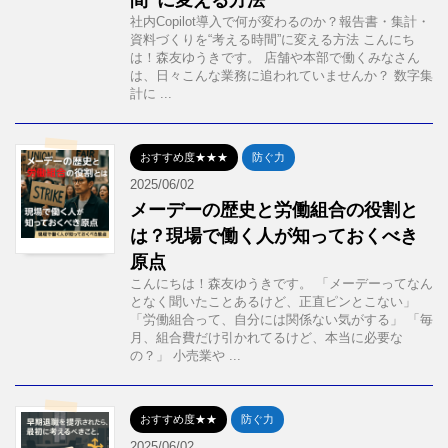
間”に変える方法
社内Copilot導入で何が変わるのか？報告書・集計・
資料づくりを“考える時間”に変える方法 こんにち
は！森友ゆうきです。 店舗や本部で働くみなさん
は、日々こんな業務に追われていませんか？ 数字集
計に ...
おすすめ度★★★
防ぐ力
2025/06/02
メーデーの歴史と労働組合の役割と
は？現場で働く人が知っておくべき
原点
こんにちは！森友ゆうきです。 「メーデーってなん
となく聞いたことあるけど、正直ピンとこない」
「労働組合って、自分には関係ない気がする」 「毎
月、組合費だけ引かれてるけど、本当に必要な
の？」 小売業や ...
おすすめ度★★
防ぐ力
2025/06/02