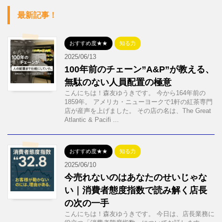
最新記事！
おすすめ度★★
知る力
2025/06/13
100年前のチェーン”A&P”が教える、
無駄のない人員配置の極意
こんにちは！森友ゆうきです。 今から164年前の
1859年。 アメリカ・ニューヨークで1軒の紅茶専門
店が産声を上げました。 その店の名は、The Great
Atlantic & Pacifi ...
おすすめ度★★
知る力
2025/06/10
今売れないのはあなたのせいじゃな
い｜消費者態度指数で読み解く店長
の次の一手
こんにちは！森友ゆうきです。 今日は、店長業務に