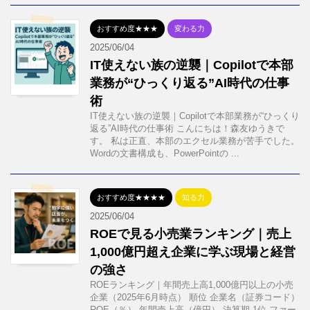
おすすめ度★★★
変わる力
2025/06/04
IT使えない族の逆襲｜Copilotで本部
業務が“ひっくり返る”AI時代の仕事
術
IT使えない族の逆襲｜Copilotで本部業務が“ひっくり
返る”AI時代の仕事術 こんにちは！森友ゆうきで
す。 私は正直、本部のエクセル業務が苦手でした。
Wordの文書構成も、PowerPointの ...
おすすめ度★★★★
知る力
2025/06/04
ROEで見る小売業ランキング｜売上
1,000億円超え企業に学ぶ現場と経営
の強さ
ROEランキング｜年間売上高1,000億円以上の小売
企業（2025年6月時点） 順位 企業名（証券コード）
ROE（％） 年間売上高（億円） 決算期 1位 ファー