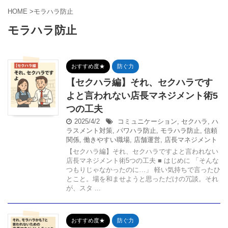
HOME
>
モラハラ防止
モラハラ防止
おすすめ度★
防ぐ力
【セクハラ編】それ、セクハラです
よと言われない店長マネジメント術5
つの工夫
2025/4/2
コミュニケーション
,
セクハラ
,
ハ
ラスメント対策
,
パワハラ防止
,
モラハラ防止
,
信頼
関係
,
働きやすい職場
,
店舗運営
,
店長マネジメント
【セクハラ編】それ、セクハラですよと言われない
店長マネジメント術5つの工夫 ■ はじめに 「そんな
つもりじゃなかったのに…」 軽い気持ちで言ったひ
とこと。場を和ませようと思っただけの冗談。それ
が、スタ ...
おすすめ度★
防ぐ力