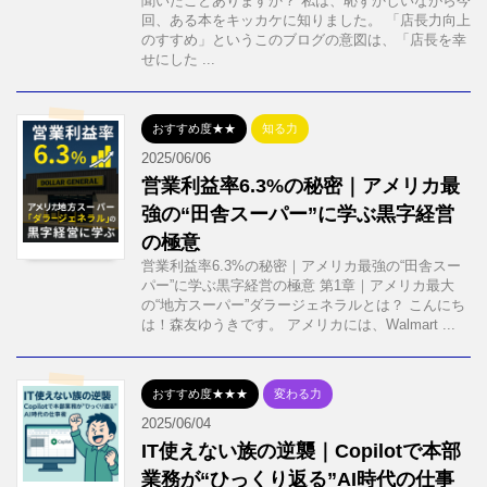
聞いたことありますか？ 私は、恥ずかしいながら今
回、ある本をキッカケに知りました。 「店長力向上
のすすめ」というこのブログの意図は、「店長を幸
せにした ...
おすすめ度★★
知る力
2025/06/06
営業利益率6.3%の秘密｜アメリカ最
強の“田舎スーパー”に学ぶ黒字経営
の極意
営業利益率6.3%の秘密｜アメリカ最強の“田舎スー
パー”に学ぶ黒字経営の極意 第1章｜アメリカ最大
の“地方スーパー”ダラージェネラルとは？ こんにち
は！森友ゆうきです。 アメリカには、Walmart ...
おすすめ度★★★
変わる力
2025/06/04
IT使えない族の逆襲｜Copilotで本部
業務が“ひっくり返る”AI時代の仕事