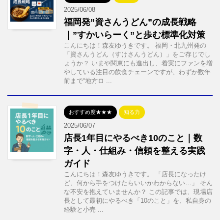
2025/06/08
福岡発”資さんうどん”の成長戦略
｜”すかいらーく”と歩む標準化対策
こんにちは！森友ゆうきです。 福岡・北九州発の
「資さんうどん（すけさんうどん）」をご存じでし
ょうか？ いまや関東にも進出し、着実にファンを増
やしている注目の飲食チェーンですが、わずか数年
前まで“地方ロ ...
おすすめ度★★★
知る力
2025/06/07
店長1年目にやるべき10のこと｜数
字・人・仕組み・信頼を整える実践
ガイド
こんにちは！森友ゆうきです。 「店長になったけ
ど、何から手をつけたらいいかわからない…」 そん
な不安を抱えていませんか？ この記事では、現場店
長として最初にやるべき「10のこと」を、私自身の
経験と小売 ...