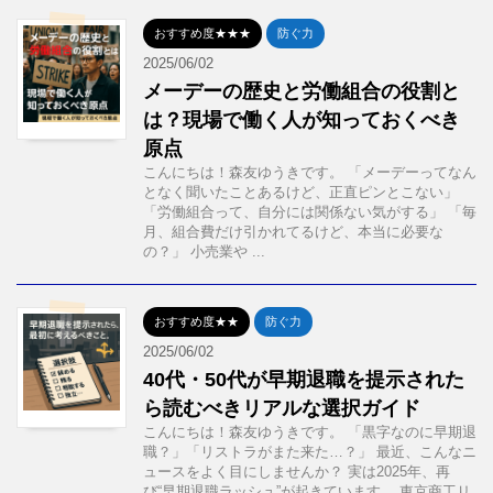
おすすめ度★★★
防ぐ力
2025/06/02
メーデーの歴史と労働組合の役割と
は？現場で働く人が知っておくべき
原点
こんにちは！森友ゆうきです。 「メーデーってなん
となく聞いたことあるけど、正直ピンとこない」
「労働組合って、自分には関係ない気がする」 「毎
月、組合費だけ引かれてるけど、本当に必要な
の？」 小売業や ...
おすすめ度★★
防ぐ力
2025/06/02
40代・50代が早期退職を提示された
ら読むべきリアルな選択ガイド
こんにちは！森友ゆうきです。 「黒字なのに早期退
職？」「リストラがまた来た…？」 最近、こんなニ
ュースをよく目にしませんか？ 実は2025年、再
び“早期退職ラッシュ”が起きています。 東京商工リ