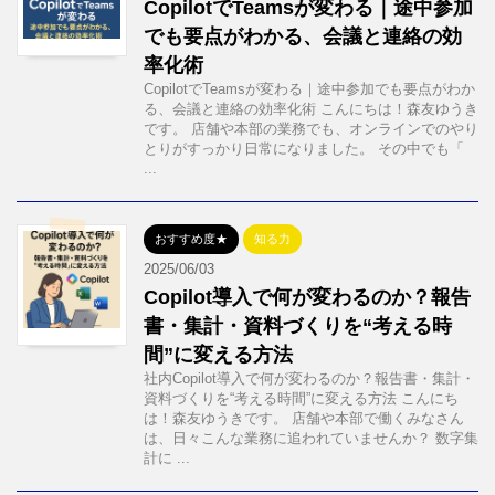
CopilotでTeamsが変わる｜途中参加
でも要点がわかる、会議と連絡の効
率化術
CopilotでTeamsが変わる｜途中参加でも要点がわか
る、会議と連絡の効率化術 こんにちは！森友ゆうき
です。 店舗や本部の業務でも、オンラインでのやり
とりがすっかり日常になりました。 その中でも「
...
おすすめ度★
知る力
2025/06/03
Copilot導入で何が変わるのか？報告
書・集計・資料づくりを“考える時
間”に変える方法
社内Copilot導入で何が変わるのか？報告書・集計・
資料づくりを“考える時間”に変える方法 こんにち
は！森友ゆうきです。 店舗や本部で働くみなさん
は、日々こんな業務に追われていませんか？ 数字集
計に ...