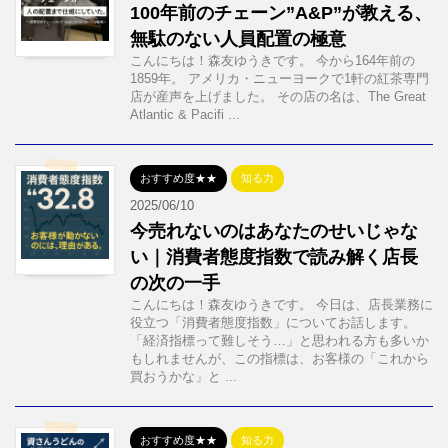
100年前のチェーン”A&P”が教える、
無駄のない人員配置の極意
こんにちは！森友ゆうきです。 今から164年前の
1859年。 アメリカ・ニューヨークで1軒の紅茶専門
店が産声を上げました。 その店の名は、The Great
Atlantic & Pacifi ...
おすすめ度★★
知る力
2025/06/10
今売れないのはあなたのせいじゃな
い｜消費者態度指数で読み解く店長
の次の一手
こんにちは！森友ゆうきです。 今日は、店長業務に
役立つ「消費者態度指数」についてお話します。
「経済指標って難しそう…」と思われる方も多いか
もしれませんが、この指標は、お客様の「これから
買おうかな」と ...
おすすめ度★★
知る力