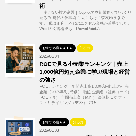
術
IT使えない族の逆襲｜Copilotで本部業務が“ひっくり
返る”AI時代の仕事術 こんにちは！森友ゆうきで
す。 私は正直、本部のエクセル業務が苦手でした。
Wordの文書構成も、PowerPointの ...
おすすめ度★★★★
知る力
2025/06/04
ROEで見る小売業ランキング｜売上
1,000億円超え企業に学ぶ現場と経営
の強さ
ROEランキング｜年間売上高1,000億円以上の小売
企業（2025年6月時点） 順位 企業名（証券コード）
ROE（％） 年間売上高（億円） 決算期 1位 ファー
ストリテイリング（9983） 20.5 ...
おすすめ度★★
知る力
2025/06/03