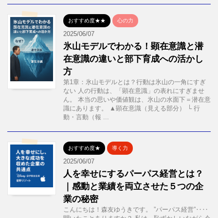
おすすめ度★★
心の力
2025/06/07
氷山モデルでわかる！顕在意識と潜
在意識の違いと部下育成への活かし
方
第1章：氷山モデルとは？行動は氷山の一角にすぎ
ない 人の行動は、「顕在意識」の表れにすぎませ
ん。 本当の思いや価値観は、氷山の水面下＝潜在意
識にあります。 ▲顕在意識（見える部分） └ 行
動・言動（報 ...
おすすめ度★
導く力
2025/06/07
人を幸せにするパーパス経営とは？
｜感動と業績を両立させた５つの企
業の秘密
こんにちは！森友ゆうきです。 ”パーパス経営”‥‥