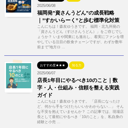
2025/06/08
福岡発”資さんうどん”の成長戦略
｜”すかいらーく”と歩む標準化対策
こんにちは！森友ゆうきです。 福岡・北九州発の
「資さんうどん（すけさんうどん）」をご存じでし
ょうか？ いまや関東にも進出し、着実にファンを増
やしている注目の飲食チェーンですが、わずか数年
前まで“地方ロ ...
おすすめ度★★★
知る力
2025/06/07
店長1年目にやるべき10のこと｜数
字・人・仕組み・信頼を整える実践
ガイド
こんにちは！森友ゆうきです。 「店長になったけ
ど、何から手をつけたらいいかわからない…」 そん
な不安を抱えていませんか？ この記事では、現場店
長として最初にやるべき「10のこと」を、私自身の
経験と小売 ...