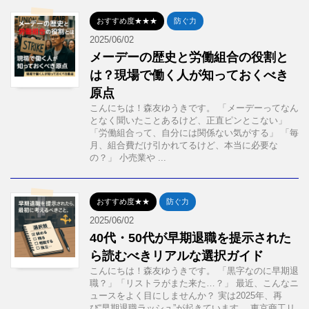
おすすめ度★★★
防ぐ力
2025/06/02
メーデーの歴史と労働組合の役割と
は？現場で働く人が知っておくべき
原点
こんにちは！森友ゆうきです。 「メーデーってなん
となく聞いたことあるけど、正直ピンとこない」
「労働組合って、自分には関係ない気がする」 「毎
月、組合費だけ引かれてるけど、本当に必要な
の？」 小売業や ...
おすすめ度★★
防ぐ力
2025/06/02
40代・50代が早期退職を提示された
ら読むべきリアルな選択ガイド
こんにちは！森友ゆうきです。 「黒字なのに早期退
職？」「リストラがまた来た…？」 最近、こんなニ
ュースをよく目にしませんか？ 実は2025年、再
び“早期退職ラッシュ”が起きています。 東京商工リ