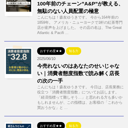
100年前のチェーン”A&P”が教える、
無駄のない人員配置の極意
こんにちは！森友ゆうきです。 今から164年前の
1859年。 アメリカ・ニューヨークで1軒の紅茶専門
店が産声を上げました。 その店の名は、The Great
Atlantic & Pacifi ...
おすすめ度★★
知る力
2025/06/10
今売れないのはあなたのせいじゃな
い｜消費者態度指数で読み解く店長
の次の一手
こんにちは！森友ゆうきです。 今日は、店長業務に
役立つ「消費者態度指数」についてお話します。
「経済指標って難しそう…」と思われる方も多いか
もしれませんが、この指標は、お客様の「これから
買おうかな」と ...
おすすめ度★★
知る力