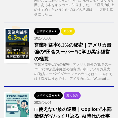
聞いたことありますか？ 私は、恥ずかしいながら今
回、ある本をキッカケに知りました。 「店長力向上
のすすめ」というこのブログの意図は、「店長を幸
せにした ...
おすすめ度★★
知る力
2025/06/06
営業利益率6.3%の秘密｜アメリカ最
強の“田舎スーパー”に学ぶ黒字経営
の極意
営業利益率6.3%の秘密｜アメリカ最強の“田舎スー
パー”に学ぶ黒字経営の極意 第1章｜アメリカ最大
の“地方スーパー”ダラージェネラルとは？ こんにち
は！森友ゆうきです。 アメリカには、Walmart ...
おすすめ度★★★
変わる力
2025/06/04
IT使えない族の逆襲｜Copilotで本部
業務が“ひっくり返る”AI時代の仕事