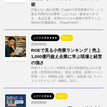
術
IT使えない族の逆襲｜Copilotで本部業務が“ひっくり
返る”AI時代の仕事術 こんにちは！森友ゆうきで
す。 私は正直、本部のエクセル業務が苦手でした。
Wordの文書構成も、PowerPointの ...
おすすめ度★★★★
知る力
2025/06/04
ROEで見る小売業ランキング｜売上
1,000億円超え企業に学ぶ現場と経営
の強さ
ROEランキング｜年間売上高1,000億円以上の小売
企業（2025年6月時点） 順位 企業名（証券コード）
ROE（％） 年間売上高（億円） 決算期 1位 ファー
ストリテイリング（9983） 20.5 ...
おすすめ度★★
知る力
2025/06/03