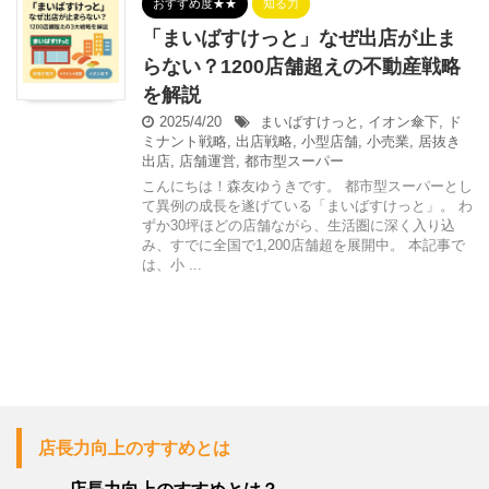
おすすめ度★★
知る力
「まいばすけっと」なぜ出店が止ま
らない？1200店舗超えの不動産戦略
を解説
2025/4/20
まいばすけっと
,
イオン傘下
,
ド
ミナント戦略
,
出店戦略
,
小型店舗
,
小売業
,
居抜き
出店
,
店舗運営
,
都市型スーパー
こんにちは！森友ゆうきです。 都市型スーパーとし
て異例の成長を遂げている「まいばすけっと」。 わ
ずか30坪ほどの店舗ながら、生活圏に深く入り込
み、すでに全国で1,200店舗超を展開中。 本記事で
は、小 ...
店長力向上のすすめとは