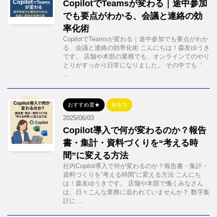
CopilotでTeamsが変わる｜途中参加
でも要点がわかる、会議と連絡の効
率化術
CopilotでTeamsが変わる｜途中参加でも要点がわか
る、会議と連絡の効率化術 こんにちは！森友ゆうき
です。 店舗や本部の業務でも、オンラインでのやり
とりがすっかり日常になりました。 その中でも「
...
おすすめ度★
知る力
2025/06/03
Copilot導入で何が変わるのか？報告
書・集計・資料づくりを“考える時
間”に変える方法
社内Copilot導入で何が変わるのか？報告書・集計・
資料づくりを“考える時間”に変える方法 こんにち
は！森友ゆうきです。 店舗や本部で働くみなさん
は、日々こんな業務に追われていませんか？ 数字集
計に ...