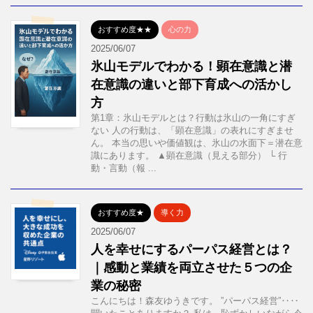
おすすめ度★★
心の力
2025/06/07
氷山モデルでわかる！顕在意識と潜
在意識の違いと部下育成への活かし
方
第1章：氷山モデルとは？行動は氷山の一角にすぎ
ない 人の行動は、「顕在意識」の表れにすぎませ
ん。 本当の思いや価値観は、氷山の水面下＝潜在意
識にあります。 ▲顕在意識（見える部分） └ 行
動・言動（報 ...
おすすめ度★
導く力
2025/06/07
人を幸せにするパーパス経営とは？
｜感動と業績を両立させた５つの企
業の秘密
こんにちは！森友ゆうきです。 ”パーパス経営”‥‥