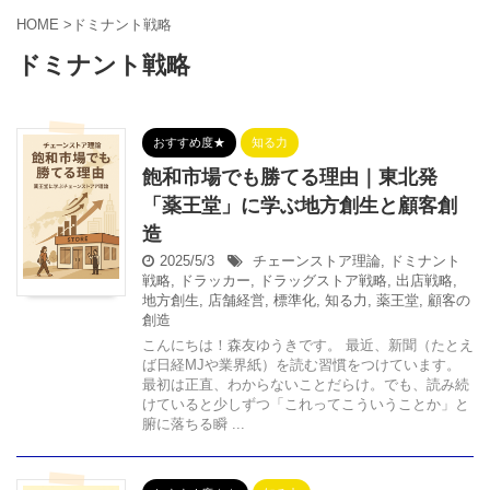
HOME
>
ドミナント戦略
ドミナント戦略
おすすめ度★
知る力
飽和市場でも勝てる理由｜東北発
「薬王堂」に学ぶ地方創生と顧客創
造
2025/5/3
チェーンストア理論
,
ドミナント
戦略
,
ドラッカー
,
ドラッグストア戦略
,
出店戦略
,
地方創生
,
店舗経営
,
標準化
,
知る力
,
薬王堂
,
顧客の
創造
こんにちは！森友ゆうきです。 最近、新聞（たとえ
ば日経MJや業界紙）を読む習慣をつけています。
最初は正直、わからないことだらけ。でも、読み続
けていると少しずつ「これってこういうことか」と
腑に落ちる瞬 ...