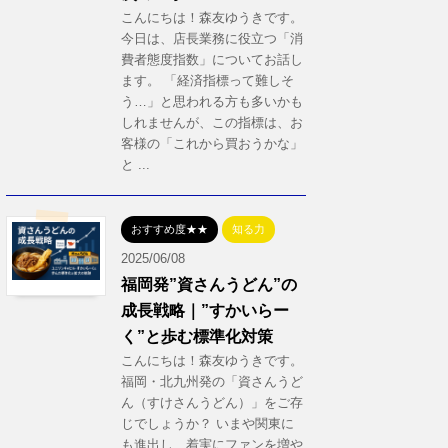
こんにちは！森友ゆうきです。
今日は、店長業務に役立つ「消
費者態度指数」についてお話し
ます。 「経済指標って難しそ
う…」と思われる方も多いかも
しれませんが、この指標は、お
客様の「これから買おうかな」
と ...
おすすめ度★★
知る力
2025/06/08
福岡発”資さんうどん”の
成長戦略｜”すかいらー
く”と歩む標準化対策
こんにちは！森友ゆうきです。
福岡・北九州発の「資さんうど
ん（すけさんうどん）」をご存
じでしょうか？ いまや関東に
も進出し、着実にファンを増や