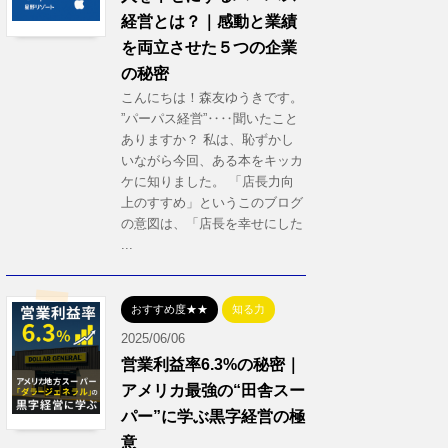
経営とは？｜感動と業績
を両立させた５つの企業
の秘密
こんにちは！森友ゆうきです。
”パーパス経営”‥‥聞いたこと
ありますか？ 私は、恥ずかし
いながら今回、ある本をキッカ
ケに知りました。 「店長力向
上のすすめ」というこのブログ
の意図は、「店長を幸せにした
...
おすすめ度★★
知る力
2025/06/06
営業利益率6.3%の秘密｜
アメリカ最強の“田舎スー
パー”に学ぶ黒字経営の極
意