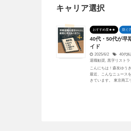
キャリア選択
おすすめ度★★
防ぐ
40代・50代が
イド
2025/6/2
40代
退職勧奨
,
黒字リストラ
こんにちは！森友ゆうき
最近、こんなニュースを
きています。 東京商工リサ