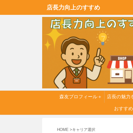
店長力向上のすすめ
森友プロフィール＋
店長の魅力
実話
おすすめ
６つの
HOME
>
キャリア選択