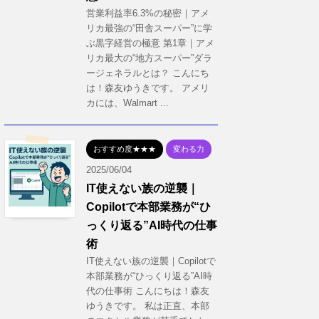
営業利益率6.3%の秘密｜アメ
リカ最強の“田舎スーパー”に学
ぶ黒字経営の極意 第1章｜アメ
リカ最大の“地方スーパー”ダラ
ージェネラルとは？ こんにち
は！森友ゆうきです。 アメリ
カには、Walmart ...
おすすめ度★★★
変わる力
2025/06/04
IT使えない族の逆襲｜
Copilotで本部業務が“ひ
っくり返る”AI時代の仕事
術
IT使えない族の逆襲｜Copilotで
本部業務が“ひっくり返る”AI時
代の仕事術 こんにちは！森友
ゆうきです。 私は正直、本部