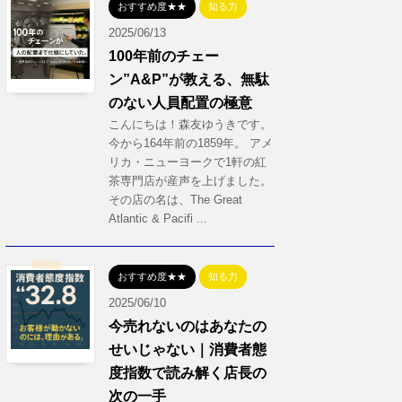
おすすめ度★★
知る力
2025/06/13
100年前のチェー
ン”A&P”が教える、無駄
のない人員配置の極意
こんにちは！森友ゆうきです。
今から164年前の1859年。 アメ
リカ・ニューヨークで1軒の紅
茶専門店が産声を上げました。
その店の名は、The Great
Atlantic & Pacifi ...
おすすめ度★★
知る力
2025/06/10
今売れないのはあなたの
せいじゃない｜消費者態
度指数で読み解く店長の
次の一手