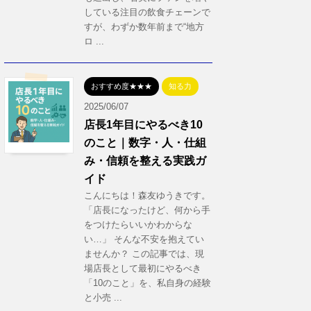
している注目の飲食チェーンで
すが、わずか数年前まで“地方
ロ ...
おすすめ度★★★
知る力
2025/06/07
店長1年目にやるべき10
のこと｜数字・人・仕組
み・信頼を整える実践ガ
イド
こんにちは！森友ゆうきです。
「店長になったけど、何から手
をつけたらいいかわからな
い…」 そんな不安を抱えてい
ませんか？ この記事では、現
場店長として最初にやるべき
「10のこと」を、私自身の経験
と小売 ...