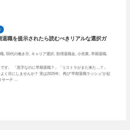
力
早期退職を提示されたら読むべきリアルな選択ガ
転職
,
50代の働き方
,
キャリア選択
,
割増退職金
,
小売業
,
早期退職
,
です。 「黒字なのに早期退職？」「リストラがまた来た…？」
よく目にしませんか？ 実は2025年、再び“早期退職ラッシュ”が起
ーチ ...