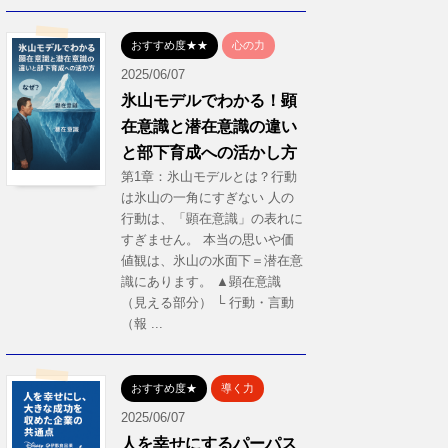
おすすめ度★★
心の力
2025/06/07
氷山モデルでわかる！顕
在意識と潜在意識の違い
と部下育成への活かし方
第1章：氷山モデルとは？行動
は氷山の一角にすぎない 人の
行動は、「顕在意識」の表れに
すぎません。 本当の思いや価
値観は、氷山の水面下＝潜在意
識にあります。 ▲顕在意識
（見える部分） └ 行動・言動
（報 ...
おすすめ度★
導く力
2025/06/07
人を幸せにするパーパス